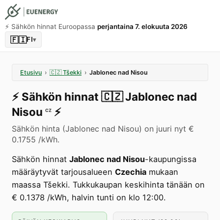
⚡️ Sähkön hinnat Euroopassa
perjantaina 7. elokuuta 2026
🇫🇮
FI
▾
Etusivu
›
🇨🇿
Tšekki
›
Jablonec nad Nisou
⚡️
Sähkön hinnat
🇨🇿
Jablonec nad
Nisou
⚡️
CZ
Sähkön hinta (Jablonec nad Nisou) on juuri nyt €
0.1755 /kWh.
Sähkön hinnat
Jablonec nad Nisou
-kaupungissa
määräytyvät tarjousalueen
Czechia
mukaan
maassa Tšekki. Tukkukaupan keskihinta tänään on
€ 0.1378 /kWh, halvin tunti on klo 12:00.