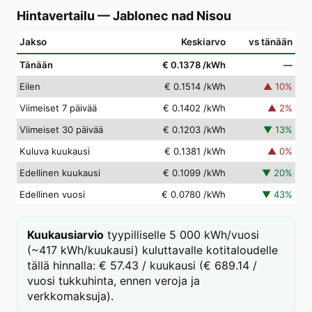
Hintavertailu
—
Jablonec nad Nisou
Jakso
Keskiarvo
vs tänään
Tänään
€ 0.1378
/kWh
—
Eilen
€ 0.1514
/kWh
▲
10
%
Viimeiset 7 päivää
€ 0.1402
/kWh
▲
2
%
Viimeiset 30 päivää
€ 0.1203
/kWh
▼
13
%
Kuluva kuukausi
€ 0.1381
/kWh
▲
0
%
Edellinen kuukausi
€ 0.1099
/kWh
▼
20
%
Edellinen vuosi
€ 0.0780
/kWh
▼
43
%
Kuukausiarvio
tyypilliselle 5 000 kWh/vuosi
(~417 kWh/kuukausi) kuluttavalle kotitaloudelle
tällä hinnalla: € 57.43 / kuukausi (€ 689.14 /
vuosi tukkuhinta, ennen veroja ja
verkkomaksuja).