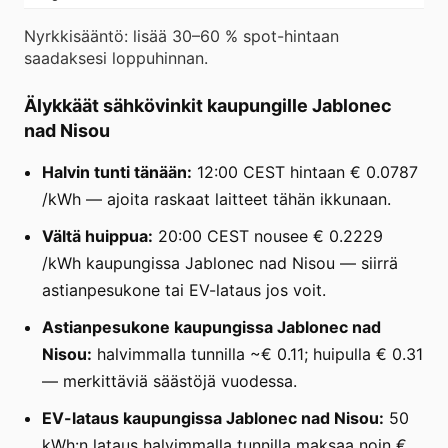
Nyrkkisääntö: lisää 30–60 % spot-hintaan
saadaksesi loppuhinnan.
Älykkäät sähkövinkit kaupungille Jablonec
nad Nisou
Halvin tunti tänään:
12:00 CEST hintaan € 0.0787
/kWh — ajoita raskaat laitteet tähän ikkunaan.
Vältä huippua:
20:00 CEST nousee € 0.2229
/kWh kaupungissa Jablonec nad Nisou — siirrä
astianpesukone tai EV-lataus jos voit.
Astianpesukone kaupungissa Jablonec nad
Nisou:
halvimmalla tunnilla ~€ 0.11; huipulla € 0.31
— merkittäviä säästöjä vuodessa.
EV-lataus kaupungissa Jablonec nad Nisou:
50
kWh:n lataus halvimmalla tunnilla maksaa noin €