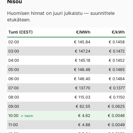
Nisou
Huomisen hinnat on juuri julkaistu — suunnittele
etukäteen.
Tunti (CEST)
€/MWh
€/kWh
02
:00
€ 145.84
€ 0.1458
03
:00
€ 147.24
€ 0.1472
04
:00
€ 145.18
€ 0.1452
05
:00
€ 146.48
€ 0.1465
06
:00
€ 146.40
€ 0.1464
07
:00
€ 137.70
€ 0.1377
08
:00
€ 115.03
€ 0.1150
09
:00
€ 62.55
€ 0.0625
10
:00
€ 4.62
€ 0.0046
← halvin
11
:00
€ 4.88
€ 0.0049