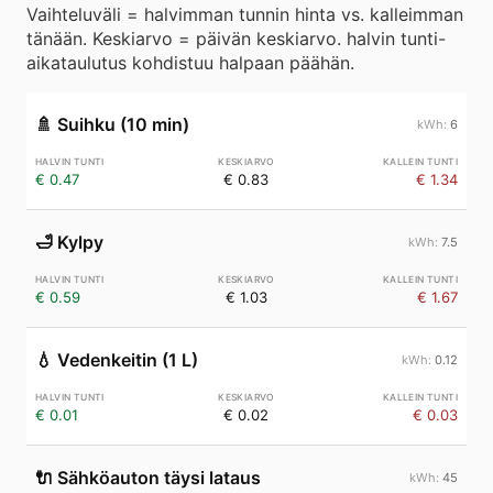
Vaihteluväli = halvimman tunnin hinta vs. kalleimman
tänään. Keskiarvo = päivän keskiarvo. halvin tunti-
aikataulutus kohdistuu halpaan päähän.
🚿
Suihku (10 min)
6
€ 0.47
€ 0.83
€ 1.34
🛁
Kylpy
7.5
€ 0.59
€ 1.03
€ 1.67
💧
Vedenkeitin (1 L)
0.12
€ 0.01
€ 0.02
€ 0.03
🔌
Sähköauton täysi lataus
45