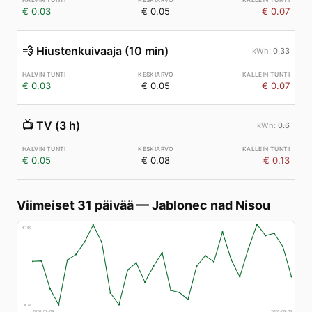
€ 0.03
€ 0.05
€ 0.07
💨
Hiustenkuivaaja (10 min)
0.33
€ 0.03
€ 0.05
€ 0.07
📺
TV (3 h)
0.6
€ 0.05
€ 0.08
€ 0.13
Viimeiset 31 päivää
—
Jablonec nad Nisou
€
160
€
78
2026-07-09
2026-08-08