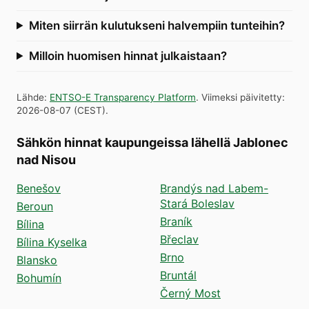
Miten siirrän kulutukseni halvempiin tunteihin?
Milloin huomisen hinnat julkaistaan?
Lähde
:
ENTSO-E Transparency Platform
.
Viimeksi päivitetty
:
2026-08-07
(
CEST
).
Sähkön hinnat kaupungeissa lähellä Jablonec
nad Nisou
Benešov
Brandýs nad Labem-
Stará Boleslav
Beroun
Braník
Bílina
Břeclav
Bílina Kyselka
Brno
Blansko
Bruntál
Bohumín
Černý Most