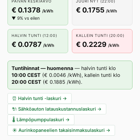
PÄIVÄN KESKIARVO
JUURI NYT (22:00)
€ 0.1378
€ 0.1755
/kWh
/kWh
▼ 9% vs eilen
HALVIN TUNTI (12:00)
KALLEIN TUNTI (20:00)
€ 0.0787
€ 0.2229
/kWh
/kWh
Tuntihinnat — huomenna
—
halvin tunti klo
10
:00
CEST
(
€ 0.0046
/kWh),
kallein tunti klo
20
:00
CEST
(
€ 0.1885
/kWh).
⏰
Halvin tunti -laskuri
→
🔌
Sähköauton latauskustannuslaskuri
→
🌡️
Lämpöpumppulaskuri
→
☀️
Aurinkopaneelien takaisinmaksulaskuri
→