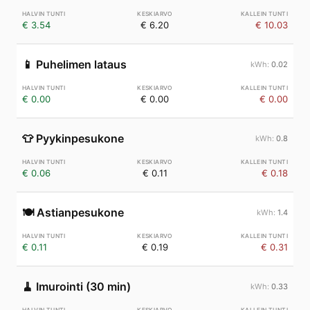
€ 3.54
€ 6.20
€ 10.03
📱
Puhelimen lataus
0.02
€ 0.00
€ 0.00
€ 0.00
👕
Pyykinpesukone
0.8
€ 0.06
€ 0.11
€ 0.18
🍽️
Astianpesukone
1.4
€ 0.11
€ 0.19
€ 0.31
🧹
Imurointi (30 min)
0.33