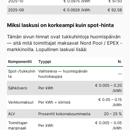
2025-10
€ 0.0975
/kWh
€ 97.50
2025-09
€ 0.0926
/kWh
€ 92.58
Miksi laskusi on korkeampi kuin spot-hinta
Tämän sivun hinnat ovat tukkuhintoja huomispäivän
— sitä mitä toimittajat maksavat Nord Pool / EPEX -
markkinoilla. Lopullinen laskusi lisää:
Komponentti
Tyyppi
N.
Spot-/tukkuhin
Vaihteleva — huomispäivän
—
ta
huutokauppa
€ 0.005 – 0.20
Sähkövero
Per kWh
/kWh
€ 0.05 – 0.15
Verkkomaksut
Per kWh + kiinteä
/kWh
ALV
Prosentti kokonaissummasta
20 – 25 %
Toimittajan
€ 0.005 – 0.05
Per kWh
marginaali
/kWh