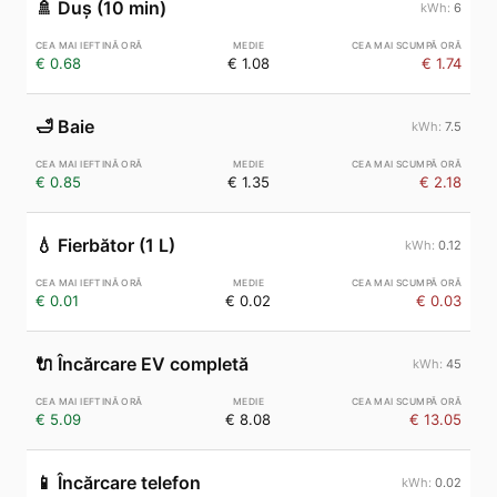
🚿
Duș (10 min)
6
€ 0.68
€ 1.08
€ 1.74
🛁
Baie
7.5
€ 0.85
€ 1.35
€ 2.18
💧
Fierbător (1 L)
0.12
€ 0.01
€ 0.02
€ 0.03
🔌
Încărcare EV completă
45
€ 5.09
€ 8.08
€ 13.05
📱
Încărcare telefon
0.02