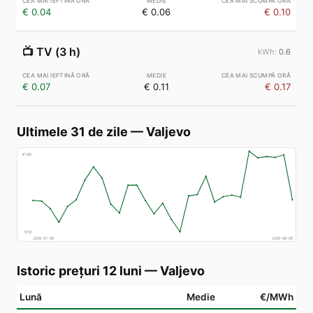
€ 0.04
€ 0.06
€ 0.10
📺
TV (3 h)
0.6
€ 0.07
€ 0.11
€ 0.17
Ultimele 31 de zile
—
Valjevo
€
185
€
58
2026-07-09
2026-08-08
Istoric prețuri 12 luni
—
Valjevo
Lună
Medie
€/MWh