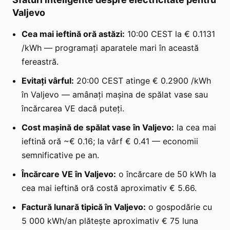
Valjevo
Cea mai ieftină oră astăzi:
10:00 CEST la € 0.1131
/kWh — programați aparatele mari în această
fereastră.
Evitați vârful:
20:00 CEST atinge € 0.2900 /kWh
în Valjevo — amânați mașina de spălat vase sau
încărcarea VE dacă puteți.
Cost mașină de spălat vase în Valjevo:
la cea mai
ieftină oră ~€ 0.16; la vârf € 0.41 — economii
semnificative pe an.
Încărcare VE în Valjevo:
o încărcare de 50 kWh la
cea mai ieftină oră costă aproximativ € 5.66.
Factură lunară tipică în Valjevo:
o gospodărie cu
5 000 kWh/an plătește aproximativ € 75 luna