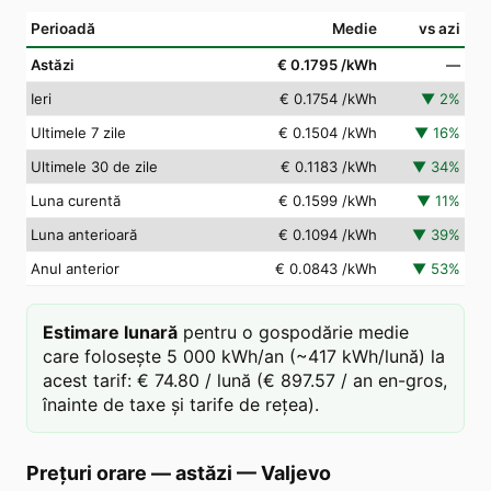
Perioadă
Medie
vs azi
Astăzi
€ 0.1795
/kWh
—
Ieri
€ 0.1754
/kWh
▼
2
%
Ultimele 7 zile
€ 0.1504
/kWh
▼
16
%
Ultimele 30 de zile
€ 0.1183
/kWh
▼
34
%
Luna curentă
€ 0.1599
/kWh
▼
11
%
Luna anterioară
€ 0.1094
/kWh
▼
39
%
Anul anterior
€ 0.0843
/kWh
▼
53
%
Estimare lunară
pentru o gospodărie medie
care folosește 5 000 kWh/an (~417 kWh/lună) la
acest tarif: € 74.80 / lună (€ 897.57 / an en-gros,
înainte de taxe și tarife de rețea).
Prețuri orare — astăzi
—
Valjevo