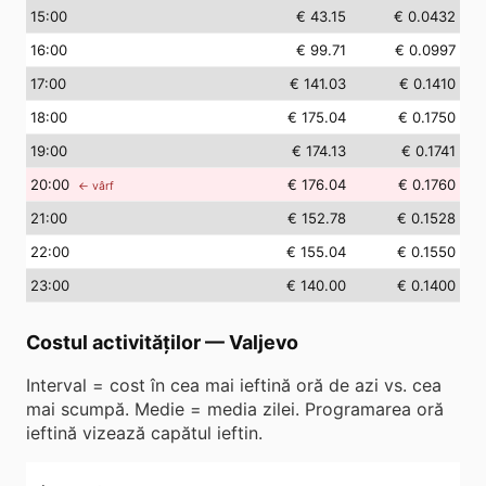
15
:00
€ 43.15
€ 0.0432
16
:00
€ 99.71
€ 0.0997
17
:00
€ 141.03
€ 0.1410
18
:00
€ 175.04
€ 0.1750
19
:00
€ 174.13
€ 0.1741
20
:00
€ 176.04
€ 0.1760
← vârf
21
:00
€ 152.78
€ 0.1528
22
:00
€ 155.04
€ 0.1550
23
:00
€ 140.00
€ 0.1400
Costul activităților
—
Valjevo
Interval = cost în cea mai ieftină oră de azi vs. cea
mai scumpă. Medie = media zilei. Programarea oră
ieftină vizează capătul ieftin.