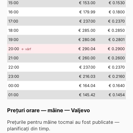
15
:00
€ 153.00
€ 0.1530
16
:00
€ 179.99
€ 0.1800
17
:00
€ 237.00
€ 0.2370
18
:00
€ 285.00
€ 0.2850
19
:00
€ 280.06
€ 0.2801
20
:00
€ 290.04
€ 0.2900
← vârf
21
:00
€ 260.00
€ 0.2600
22
:00
€ 237.00
€ 0.2370
23
:00
€ 216.03
€ 0.2160
00
:00
€ 164.04
€ 0.1640
01
:00
€ 145.42
€ 0.1454
Prețuri orare — mâine
—
Valjevo
Prețurile pentru mâine tocmai au fost publicate —
planificați din timp.