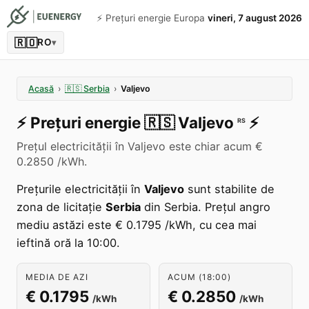
⚡️ Prețuri energie Europa
vineri, 7 august 2026
🇷🇴
RO
▾
Acasă
›
🇷🇸
Serbia
›
Valjevo
⚡️
Prețuri energie
🇷🇸
Valjevo
⚡️
RS
Prețul electricității în Valjevo este chiar acum €
0.2850 /kWh.
Prețurile electricității în
Valjevo
sunt stabilite de
zona de licitație
Serbia
din Serbia. Prețul angro
mediu astăzi este € 0.1795 /kWh, cu cea mai
ieftină oră la 10:00.
MEDIA DE AZI
ACUM (18:00)
€ 0.1795
€ 0.2850
/kWh
/kWh