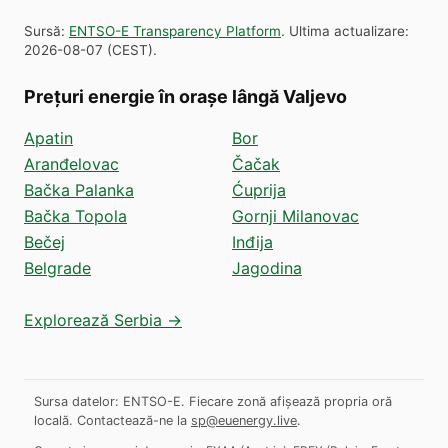
Sursă
:
ENTSO-E Transparency Platform
.
Ultima actualizare
:
2026-08-07
(
CEST
).
Prețuri energie în orașe lângă Valjevo
Apatin
Bor
Aranđelovac
Čačak
Bačka Palanka
Ćuprija
Bačka Topola
Gornji Milanovac
Bečej
Inđija
Belgrade
Jagodina
Explorează Serbia →
Sursa datelor: ENTSO-E. Fiecare zonă afișează propria oră
locală.
Contactează-ne la
sp@euenergy.live
.