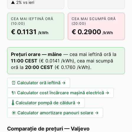
▲ 2% vs ieri
CEA MAI IEFTINĂ ORĂ
CEA MAI SCUMPĂ ORĂ
(10:00)
(20:00)
€ 0.1131
€ 0.2900
/kWh
/kWh
Prețuri orare — mâine
—
cea mai ieftină oră la
11
:00
CEST
(
€ 0.0141
/kWh),
cea mai scumpă
oră la
20
:00
CEST
(
€ 0.1760
/kWh).
⏰
Calculator oră ieftină
→
🔌
Calculator cost încărcare mașină electrică
→
🌡️
Calculator pompă de căldură
→
☀️
Calculator amortizare panouri solare
→
Comparație de prețuri
—
Valjevo