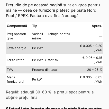
Prețurile de pe această pagină sunt en-gros pentru
mâine — ceea ce furnizorii plătesc pe piața Nord
Pool / EPEX. Factura dvs. finală adaugă:
Componentă
Tip
Aprox.
Preț spot/en-
Variabil — licitație pentru
—
gros
mâine
€ 0.005 – 0.20
Taxă energie
Pe kWh
/kWh
€ 0.05 – 0.15
Tarife rețea
Pe kWh + tarif fix
/kWh
TVA
Procent din total
20 – 25 %
Marja
€ 0.005 – 0.05
Pe kWh
furnizorului
/kWh
Regulă: adaugă 30–60 % la prețul spot pentru a
obține prețul final.
Sfaturi inteligente despre electricitate pentru