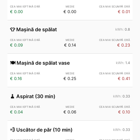
€ 0.00
€ 0.00
€ 0.01
👕
Mașină de spălat
0.8
€ 0.09
€ 0.14
€ 0.23
🍽️
Mașină de spălat vase
1.4
€ 0.16
€ 0.25
€ 0.41
🧹
Aspirat (30 min)
0.33
€ 0.04
€ 0.06
€ 0.10
💨
Uscător de păr (10 min)
0.33