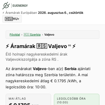
⚡️ Áramárak Európában
2026. augusztus 6., csütörtök
🇭🇺
HU
▾
Főoldal
›
🇷🇸
Szerbia
›
Valjevo
⚡️
Áramárak
🇷🇸
Valjevo
⚡️
RS
Élő holnapi nagykereskedelmi árak
Valjevokiszolgálja a zóna RS .
Az áramárakat
Valjevo
-ban a(z)
Serbia
ajánlati
zóna határozza meg Szerbia területén. A mai
nagykereskedelmi átlag € 0.1795 /kWh, a
legolcsóbb óra: 10:00.
MAI ÁTLAG
LEGOLCSÓBB ÓRA
(10:00)