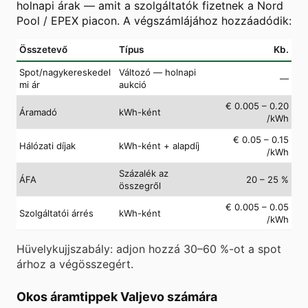
holnapi árak — amit a szolgáltatók fizetnek a Nord
Pool / EPEX piacon. A végszámlájához hozzáadódik:
Összetevő
Típus
Kb.
Spot/nagykereskedel
Változó — holnapi
—
mi ár
aukció
€ 0.005 – 0.20
Áramadó
kWh-ként
/kWh
€ 0.05 – 0.15
Hálózati díjak
kWh-ként + alapdíj
/kWh
Százalék az
ÁFA
20 – 25 %
összegről
€ 0.005 – 0.05
Szolgáltatói árrés
kWh-ként
/kWh
Hüvelykujjszabály: adjon hozzá 30–60 %-ot a spot
árhoz a végösszegért.
Okos áramtippek Valjevo számára