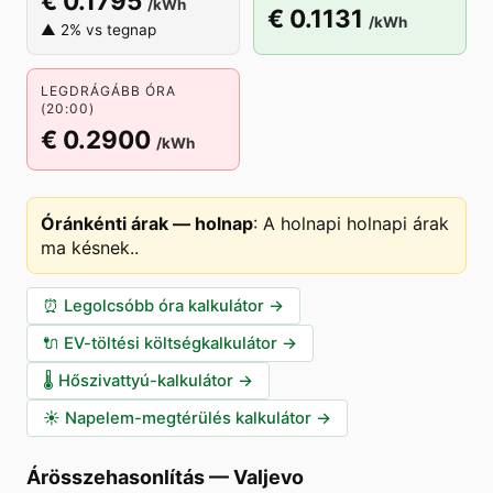
€ 0.1795
/kWh
€ 0.1131
/kWh
▲ 2% vs tegnap
LEGDRÁGÁBB ÓRA
(20:00)
€ 0.2900
/kWh
Óránkénti árak — holnap
:
A holnapi holnapi árak
ma késnek.
.
⏰
Legolcsóbb óra kalkulátor
→
🔌
EV-töltési költségkalkulátor
→
🌡️
Hőszivattyú-kalkulátor
→
☀️
Napelem-megtérülés kalkulátor
→
Árösszehasonlítás
—
Valjevo