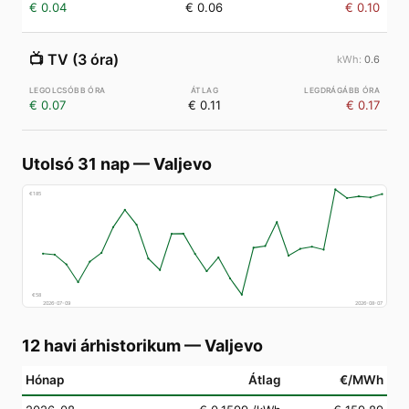
€ 0.04
€ 0.06
€ 0.10
📺
TV (3 óra)
0.6
€ 0.07
€ 0.11
€ 0.17
Utolsó 31 nap
—
Valjevo
€
185
€
58
2026-07-09
2026-08-07
12 havi árhistorikum
—
Valjevo
Hónap
Átlag
€/MWh