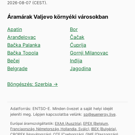
2026-08-07
(
CEST
).
Áramárak Valjevo környéki városokban
Apatin
Bor
Aranđelovac
Čačak
Bačka Palanka
Ćuprija
Bačka Topola
Gornji Milanovac
Bečej
Inđija
Belgrade
Jagodina
Böngészés: Szerbia →
Adatforrás: ENTSO-E. Minden övezet a saját helyi idejét
jeleníti meg.
Lépjen kapcsolatba velünk:
sp@euenergy.live
.
Európai áramszolgáltatók:
EXAA
(
Ausztria
)
,
EPEX
(
Belgium,
Franciaország, Németország, Hollandia, Svájc
)
,
IBEX
(
Bulgária
)
,
CROPEX
(
Horvátország
)
,
OTE
(
Csehország
)
,
GME
(
Olaszország
)
,