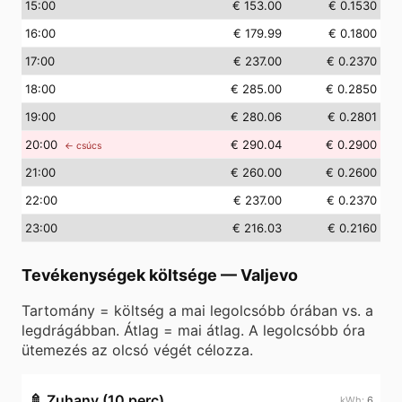
15
:00
€ 153.00
€ 0.1530
16
:00
€ 179.99
€ 0.1800
17
:00
€ 237.00
€ 0.2370
18
:00
€ 285.00
€ 0.2850
19
:00
€ 280.06
€ 0.2801
20
:00
€ 290.04
€ 0.2900
← csúcs
21
:00
€ 260.00
€ 0.2600
22
:00
€ 237.00
€ 0.2370
23
:00
€ 216.03
€ 0.2160
Tevékenységek költsége
—
Valjevo
Tartomány = költség a mai legolcsóbb órában vs. a
legdrágábban. Átlag = mai átlag. A legolcsóbb óra
ütemezés az olcsó végét célozza.
🚿
Zuhany (10 perc)
6