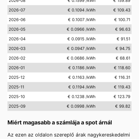
2026-08
€ 0.1599
/kWh
€ 159.89
2026-07
€ 0.1094
/kWh
€ 109.43
2026-06
€ 0.1007
/kWh
€ 100.71
2026-05
€ 0.0966
/kWh
€ 96.63
2026-04
€ 0.0915
/kWh
€ 91.51
2026-03
€ 0.0947
/kWh
€ 94.75
2026-02
€ 0.0686
/kWh
€ 68.61
2026-01
€ 0.1186
/kWh
€ 118.60
2025-12
€ 0.1163
/kWh
€ 116.31
2025-11
€ 0.1194
/kWh
€ 119.43
2025-10
€ 0.1238
/kWh
€ 123.79
2025-09
€ 0.0998
/kWh
€ 99.82
Miért magasabb a számlája a spot árnál
Az ezen az oldalon szereplő árak nagykereskedelmi