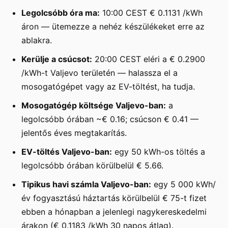
Legolcsóbb óra ma:
10:00 CEST € 0.1131 /kWh
áron — ütemezze a nehéz készülékeket erre az
ablakra.
Kerülje a csúcsot:
20:00 CEST eléri a € 0.2900
/kWh-t Valjevo területén — halassza el a
mosogatógépet vagy az EV-töltést, ha tudja.
Mosogatógép költsége Valjevo-ban:
a
legolcsóbb órában ~€ 0.16; csúcson € 0.41 —
jelentős éves megtakarítás.
EV-töltés Valjevo-ban:
egy 50 kWh-os töltés a
legolcsóbb órában körülbelül € 5.66.
Tipikus havi számla Valjevo-ban:
egy 5 000 kWh/
év fogyasztású háztartás körülbelül € 75-t fizet
ebben a hónapban a jelenlegi nagykereskedelmi
árakon (€ 0.1183 /kWh 30 napos átlag).