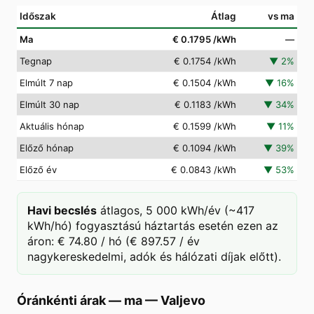
Időszak
Átlag
vs ma
Ma
€ 0.1795
/kWh
—
Tegnap
€ 0.1754
/kWh
▼
2
%
Elmúlt 7 nap
€ 0.1504
/kWh
▼
16
%
Elmúlt 30 nap
€ 0.1183
/kWh
▼
34
%
Aktuális hónap
€ 0.1599
/kWh
▼
11
%
Előző hónap
€ 0.1094
/kWh
▼
39
%
Előző év
€ 0.0843
/kWh
▼
53
%
Havi becslés
átlagos, 5 000 kWh/év (~417
kWh/hó) fogyasztású háztartás esetén ezen az
áron: € 74.80 / hó (€ 897.57 / év
nagykereskedelmi, adók és hálózati díjak előtt).
Óránkénti árak — ma
—
Valjevo