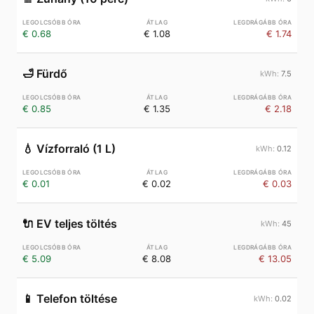
€ 0.68
€ 1.08
€ 1.74
🛁
Fürdő
7.5
€ 0.85
€ 1.35
€ 2.18
💧
Vízforraló (1 L)
0.12
€ 0.01
€ 0.02
€ 0.03
🔌
EV teljes töltés
45
€ 5.09
€ 8.08
€ 13.05
📱
Telefon töltése
0.02