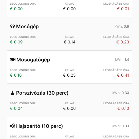
€ 0.00
€ 0.00
€ 0.01
👕
Mosógép
0.8
€ 0.09
€ 0.14
€ 0.23
🍽️
Mosogatógép
1.4
€ 0.16
€ 0.25
€ 0.41
🧹
Porszívózás (30 perc)
0.33
€ 0.04
€ 0.06
€ 0.10
💨
Hajszárító (10 perc)
0.33