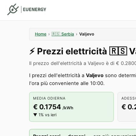
Home
›
🇷🇸
Serbia
›
Valjevo
⚡️
Prezzi elettricità
🇷🇸
V
Il prezzo dell'elettricità a Valjevo è di € 0.
I prezzi dell'elettricità a
Valjevo
sono determin
l'ora più conveniente alle 10:00.
MEDIA ODIERNA
ADESSO
€ 0.1754
€ 0
/kWh
▼ 1% vs ieri