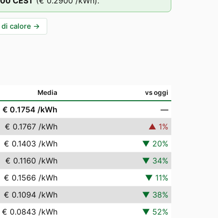
:00
CEST
(
€ 0.2900
/kWh).
di calore
→
Media
vs oggi
€ 0.1754
/kWh
—
€ 0.1767
/kWh
▲
1
%
€ 0.1403
/kWh
▼
20
%
€ 0.1160
/kWh
▼
34
%
€ 0.1566
/kWh
▼
11
%
€ 0.1094
/kWh
▼
38
%
€ 0.0843
/kWh
▼
52
%