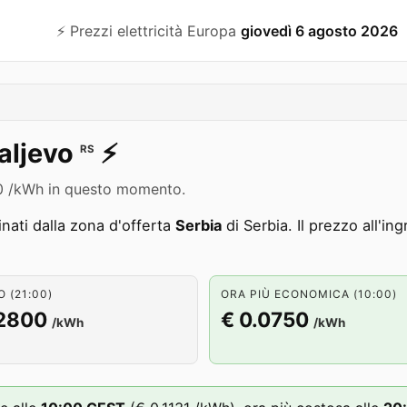
⚡️ Prezzi elettricità Europa
giovedì 6 agosto 2026
aljevo
⚡️
RS
2800 /kWh in questo momento.
ati dalla zona d'offerta
Serbia
di Serbia. Il prezzo all'i
 (21:00)
ORA PIÙ ECONOMICA (10:00)
.2800
€ 0.0750
/kWh
/kWh