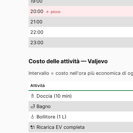
19
:00
20
:00
← picco
21
:00
22
:00
23
:00
Costo delle attività
—
Valjevo
Intervallo = costo nell'ora più economica di o
Attività
🚿
Doccia (10 min)
🛁
Bagno
💧
Bollitore (1 L)
🔌
Ricarica EV completa