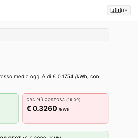
🇮🇹
IT
▾
ngrosso medio oggi è di € 0.1754 /kWh, con
ORA PIÙ COSTOSA (19:00)
€ 0.3260
/kWh