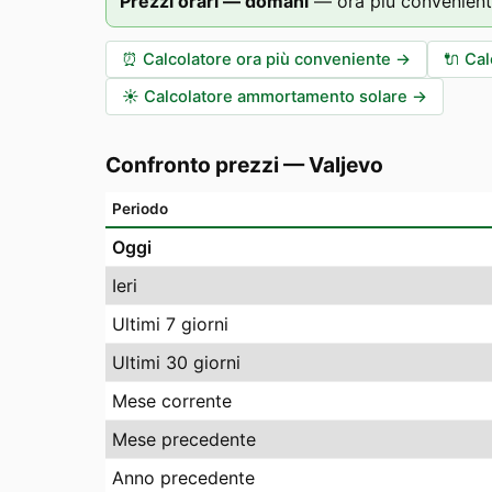
Prezzi orari — domani
—
ora più convenient
⏰
Calcolatore ora più conveniente
→
🔌
Cal
☀️
Calcolatore ammortamento solare
→
Confronto prezzi
—
Valjevo
Periodo
Oggi
Ieri
Ultimi 7 giorni
Ultimi 30 giorni
Mese corrente
Mese precedente
Anno precedente