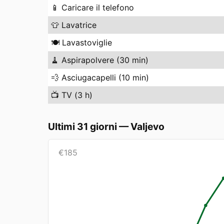
📱
Caricare il telefono
👕
Lavatrice
🍽️
Lavastoviglie
🧹
Aspirapolvere (30 min)
💨
Asciugacapelli (10 min)
📺
TV (3 h)
Ultimi 31 giorni
—
Valjevo
€
185