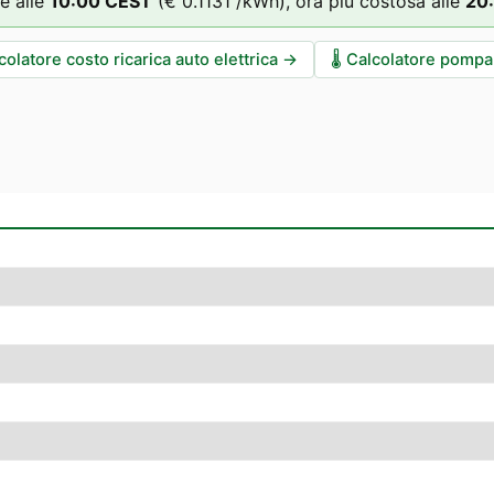
e alle
10
:00
CEST
(
€ 0.1131
/kWh),
ora più costosa alle
20
colatore costo ricarica auto elettrica
→
🌡️
Calcolatore pompa 