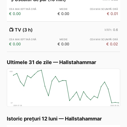
€ 0.00
€ 0.00
€ 0.01
📺
TV (3 h)
0.6
€ 0.00
€ 0.00
€ 0.02
Ultimele 31 de zile
—
Hallstahammar
€
83
€
7
2026-07-09
2026-08-08
Istoric prețuri 12 luni
—
Hallstahammar