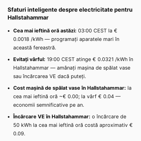
Sfaturi inteligente despre electricitate pentru
Hallstahammar
Cea mai ieftină oră astăzi:
03:00 CEST la €
0.0018 /kWh — programați aparatele mari în
această fereastră.
Evitați vârful:
19:00 CEST atinge € 0.0321 /kWh în
Hallstahammar — amânați mașina de spălat vase
sau încărcarea VE dacă puteți.
Cost mașină de spălat vase în Hallstahammar:
la
cea mai ieftină oră ~€ 0.00; la vârf € 0.04 —
economii semnificative pe an.
Încărcare VE în Hallstahammar:
o încărcare de
50 kWh la cea mai ieftină oră costă aproximativ €
0.09.