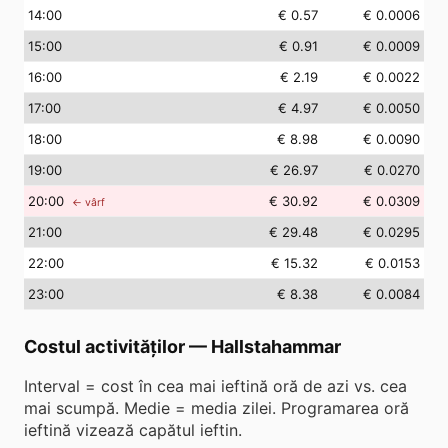
14
:00
€ 0.57
€ 0.0006
15
:00
€ 0.91
€ 0.0009
16
:00
€ 2.19
€ 0.0022
17
:00
€ 4.97
€ 0.0050
18
:00
€ 8.98
€ 0.0090
19
:00
€ 26.97
€ 0.0270
20
:00
€ 30.92
€ 0.0309
← vârf
21
:00
€ 29.48
€ 0.0295
22
:00
€ 15.32
€ 0.0153
23
:00
€ 8.38
€ 0.0084
Costul activităților
—
Hallstahammar
Interval = cost în cea mai ieftină oră de azi vs. cea
mai scumpă. Medie = media zilei. Programarea oră
ieftină vizează capătul ieftin.