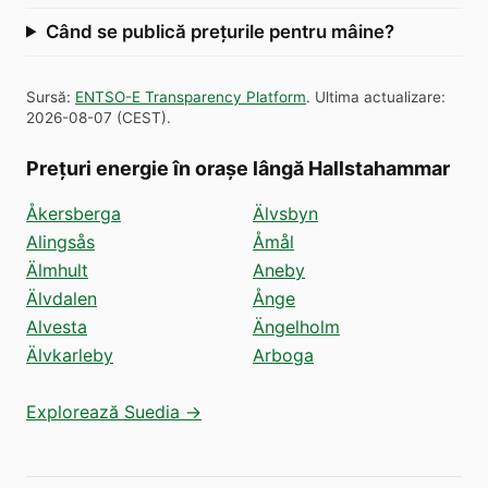
Când se publică prețurile pentru mâine?
Sursă
:
ENTSO-E Transparency Platform
.
Ultima actualizare
:
2026-08-07
(
CEST
).
Prețuri energie în orașe lângă Hallstahammar
Åkersberga
Älvsbyn
Alingsås
Åmål
Älmhult
Aneby
Älvdalen
Ånge
Alvesta
Ängelholm
Älvkarleby
Arboga
Explorează Suedia →