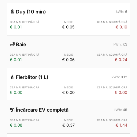
🚿
Duș (10 min)
6
€ 0.01
€ 0.05
€ 0.19
🛁
Baie
7.5
€ 0.01
€ 0.06
€ 0.24
💧
Fierbător (1 L)
0.12
€ 0.00
€ 0.00
€ 0.00
🔌
Încărcare EV completă
45
€ 0.08
€ 0.37
€ 1.44