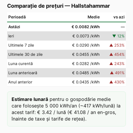
Comparație de prețuri
—
Hallstahammar
Perioadă
Medie
vs azi
Astăzi
€ 0.0082
/kWh
—
Ieri
€ 0.0073
/kWh
▼
12
%
Ultimele 7 zile
€ 0.0290
/kWh
▲
253
%
Ultimele 30 de zile
€ 0.0455
/kWh
▲
454
%
Luna curentă
€ 0.0282
/kWh
▲
243
%
Luna anterioară
€ 0.0485
/kWh
▲
491
%
Anul anterior
€ 0.0435
/kWh
▲
430
%
Estimare lunară
pentru o gospodărie medie
care folosește 5 000 kWh/an (~417 kWh/lună) la
acest tarif: € 3.42 / lună (€ 41.08 / an en-gros,
înainte de taxe și tarife de rețea).