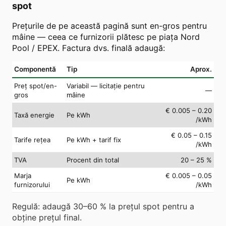
spot
Prețurile de pe această pagină sunt en-gros pentru
mâine — ceea ce furnizorii plătesc pe piața Nord
Pool / EPEX. Factura dvs. finală adaugă:
Componentă
Tip
Aprox.
Preț spot/en-
Variabil — licitație pentru
—
gros
mâine
€ 0.005 – 0.20
Taxă energie
Pe kWh
/kWh
€ 0.05 – 0.15
Tarife rețea
Pe kWh + tarif fix
/kWh
TVA
Procent din total
20 – 25 %
Marja
€ 0.005 – 0.05
Pe kWh
furnizorului
/kWh
Regulă: adaugă 30–60 % la prețul spot pentru a
obține prețul final.