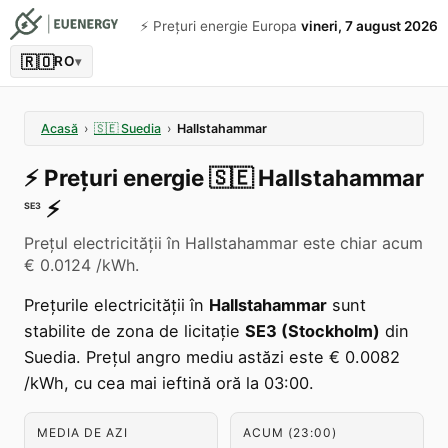
⚡️ Prețuri energie Europa
vineri, 7 august 2026
🇷🇴
RO
▾
Acasă
›
🇸🇪
Suedia
›
Hallstahammar
⚡️
Prețuri energie
🇸🇪
Hallstahammar
⚡️
SE3
Prețul electricității în Hallstahammar este chiar acum
€ 0.0124 /kWh.
Prețurile electricității în
Hallstahammar
sunt
stabilite de zona de licitație
SE3 (Stockholm)
din
Suedia. Prețul angro mediu astăzi este € 0.0082
/kWh, cu cea mai ieftină oră la 03:00.
MEDIA DE AZI
ACUM (23:00)