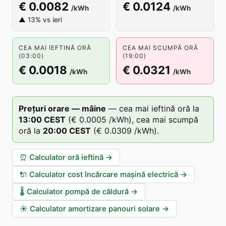
€ 0.0082
€ 0.0124
/kWh
/kWh
▲ 13% vs ieri
CEA MAI IEFTINĂ ORĂ
CEA MAI SCUMPĂ ORĂ
(03:00)
(19:00)
€ 0.0018
€ 0.0321
/kWh
/kWh
Prețuri orare — mâine
—
cea mai ieftină oră la
13
:00
CEST
(
€ 0.0005
/kWh),
cea mai scumpă
oră la
20
:00
CEST
(
€ 0.0309
/kWh).
⏰
Calculator oră ieftină
→
🔌
Calculator cost încărcare mașină electrică
→
🌡️
Calculator pompă de căldură
→
☀️
Calculator amortizare panouri solare
→