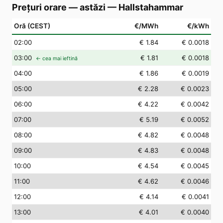
Prețuri orare — astăzi
—
Hallstahammar
Oră (CEST)
€/MWh
€/kWh
02
:00
€ 1.84
€ 0.0018
03
:00
€ 1.81
€ 0.0018
← cea mai ieftină
04
:00
€ 1.86
€ 0.0019
05
:00
€ 2.28
€ 0.0023
06
:00
€ 4.22
€ 0.0042
07
:00
€ 5.19
€ 0.0052
08
:00
€ 4.82
€ 0.0048
09
:00
€ 4.83
€ 0.0048
10
:00
€ 4.54
€ 0.0045
11
:00
€ 4.62
€ 0.0046
12
:00
€ 4.14
€ 0.0041
13
:00
€ 4.01
€ 0.0040