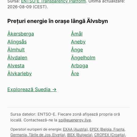
Sursă
:
ENTSO-E Transparency Platform
.
Ultima actualizare
:
2026-08-09
(
CEST
).
Prețuri energie în orașe lângă Älvsbyn
Åkersberga
Åmål
Alingsås
Aneby
Älmhult
Ånge
Älvdalen
Ängelholm
Alvesta
Arboga
Älvkarleby
Åre
Explorează Suedia →
Sursa datelor: ENTSO-E. Fiecare zonă afișează propria oră
locală.
Contactează-ne la
sp@euenergy.live
.
Operatori europeni de energie:
EXAA
(
Austria
)
,
EPEX
(
Belgia, Franța,
Germania, Țările de Jos, Elveția
)
,
IBEX
(
Bulgaria
)
,
CROPEX
(
Croația
)
,