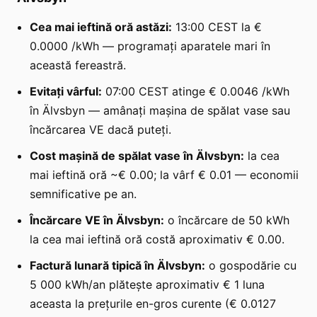
Cea mai ieftină oră astăzi:
13:00 CEST la €
0.0000 /kWh — programați aparatele mari în
această fereastră.
Evitați vârful:
07:00 CEST atinge € 0.0046 /kWh
în Älvsbyn — amânați mașina de spălat vase sau
încărcarea VE dacă puteți.
Cost mașină de spălat vase în Älvsbyn:
la cea
mai ieftină oră ~€ 0.00; la vârf € 0.01 — economii
semnificative pe an.
Încărcare VE în Älvsbyn:
o încărcare de 50 kWh
la cea mai ieftină oră costă aproximativ € 0.00.
Factură lunară tipică în Älvsbyn:
o gospodărie cu
5 000 kWh/an plătește aproximativ € 1 luna
aceasta la prețurile en-gros curente (€ 0.0127