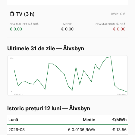
📺
TV (3 h)
0.6
€ 0.00
€ 0.00
€ 0.00
Ultimele 31 de zile
—
Älvsbyn
€
24
€
3
2026-07-11
2026-08-09
Istoric prețuri 12 luni
—
Älvsbyn
Lună
Medie
€/MWh
2026-08
€ 0.0136
/kWh
€ 13.56