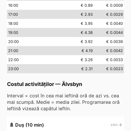
16
:00
€ 0.89
€ 0.0009
17
:00
€ 2.93
€ 0.0029
18
:00
€ 3.95
€ 0.0040
19
:00
€ 4.38
€ 0.0044
20
:00
€ 3.92
€ 0.0039
21
:00
€ 4.19
€ 0.0042
22
:00
€ 3.26
€ 0.0033
23
:00
€ 2.31
€ 0.0023
Costul activităților
—
Älvsbyn
Interval = cost în cea mai ieftină oră de azi vs. cea
mai scumpă. Medie = media zilei. Programarea oră
ieftină vizează capătul ieftin.
🚿
Duș (10 min)
6