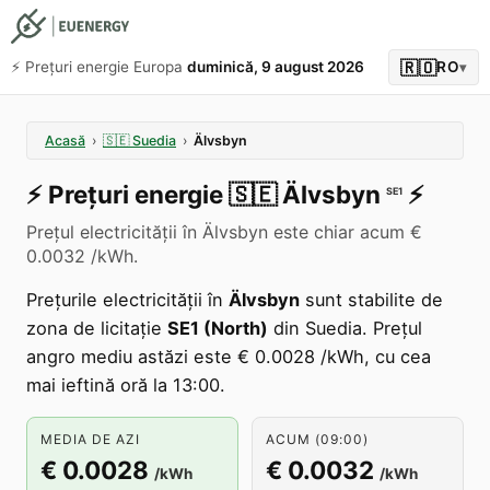
🇷🇴
⚡️ Prețuri energie Europa
duminică, 9 august 2026
RO
▾
Acasă
›
🇸🇪
Suedia
›
Älvsbyn
⚡️
Prețuri energie
🇸🇪
Älvsbyn
⚡️
SE1
Prețul electricității în Älvsbyn este chiar acum €
0.0032 /kWh.
Prețurile electricității în
Älvsbyn
sunt stabilite de
zona de licitație
SE1 (North)
din Suedia. Prețul
angro mediu astăzi este € 0.0028 /kWh, cu cea
mai ieftină oră la 13:00.
MEDIA DE AZI
ACUM (09:00)
€ 0.0028
€ 0.0032
/kWh
/kWh