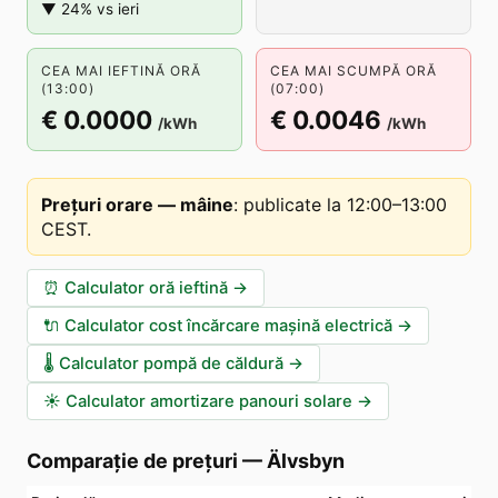
▼ 24% vs ieri
CEA MAI IEFTINĂ ORĂ
CEA MAI SCUMPĂ ORĂ
(13:00)
(07:00)
€ 0.0000
€ 0.0046
/kWh
/kWh
Prețuri orare — mâine
:
publicate la 12:00–13:00
CEST
.
⏰
Calculator oră ieftină
→
🔌
Calculator cost încărcare mașină electrică
→
🌡️
Calculator pompă de căldură
→
☀️
Calculator amortizare panouri solare
→
Comparație de prețuri
—
Älvsbyn