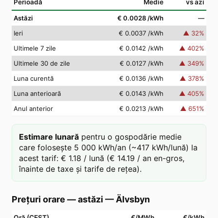
Perioadă
Medie
vs azi
Astăzi
€ 0.0028
/kWh
—
Ieri
€ 0.0037
/kWh
▲
32
%
Ultimele 7 zile
€ 0.0142
/kWh
▲
402
%
Ultimele 30 de zile
€ 0.0127
/kWh
▲
349
%
Luna curentă
€ 0.0136
/kWh
▲
378
%
Luna anterioară
€ 0.0143
/kWh
▲
405
%
Anul anterior
€ 0.0213
/kWh
▲
651
%
Estimare lunară
pentru o gospodărie medie
care folosește 5 000 kWh/an (~417 kWh/lună) la
acest tarif: € 1.18 / lună (€ 14.19 / an en-gros,
înainte de taxe și tarife de rețea).
Prețuri orare — astăzi
—
Älvsbyn
Oră (CEST)
€/MWh
€/kWh