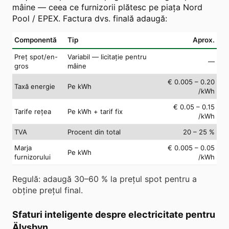
mâine — ceea ce furnizorii plătesc pe piața Nord
Pool / EPEX. Factura dvs. finală adaugă:
Componentă
Tip
Aprox.
Preț spot/en-
Variabil — licitație pentru
—
gros
mâine
€ 0.005 – 0.20
Taxă energie
Pe kWh
/kWh
€ 0.05 – 0.15
Tarife rețea
Pe kWh + tarif fix
/kWh
TVA
Procent din total
20 – 25 %
Marja
€ 0.005 – 0.05
Pe kWh
furnizorului
/kWh
Regulă: adaugă 30–60 % la prețul spot pentru a
obține prețul final.
Sfaturi inteligente despre electricitate pentru
Älvsbyn