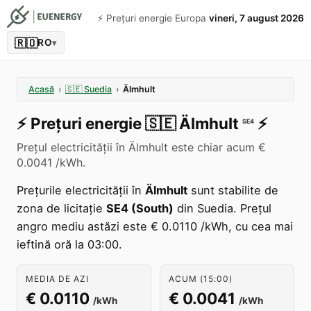
⚡️ Prețuri energie Europa
vineri, 7 august 2026
🇷🇴
RO
▾
Acasă
›
🇸🇪
Suedia
›
Älmhult
⚡️
Prețuri energie
🇸🇪
Älmhult
⚡️
SE4
Prețul electricității în Älmhult este chiar acum €
0.0041 /kWh.
Prețurile electricității în
Älmhult
sunt stabilite de
zona de licitație
SE4 (South)
din Suedia. Prețul
angro mediu astăzi este € 0.0110 /kWh, cu cea mai
ieftină oră la 03:00.
MEDIA DE AZI
ACUM (15:00)
€ 0.0110
€ 0.0041
/kWh
/kWh