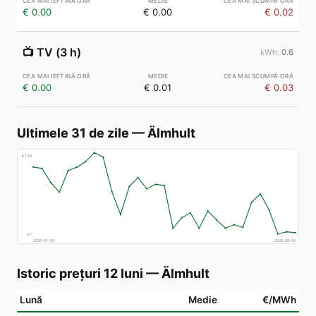
€ 0.00
€ 0.00
€ 0.02
📺
TV (3 h)
0.6
€ 0.00
€ 0.01
€ 0.03
Ultimele 31 de zile
—
Älmhult
€
148
€
7
2026-07-09
2026-08-08
Istoric prețuri 12 luni
—
Älmhult
Lună
Medie
€/MWh