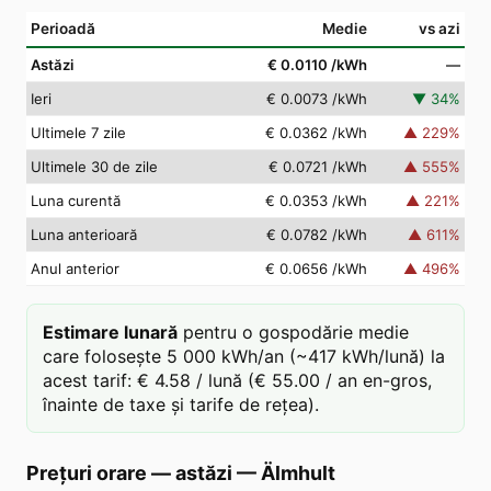
Perioadă
Medie
vs azi
Astăzi
€ 0.0110
/kWh
—
Ieri
€ 0.0073
/kWh
▼
34
%
Ultimele 7 zile
€ 0.0362
/kWh
▲
229
%
Ultimele 30 de zile
€ 0.0721
/kWh
▲
555
%
Luna curentă
€ 0.0353
/kWh
▲
221
%
Luna anterioară
€ 0.0782
/kWh
▲
611
%
Anul anterior
€ 0.0656
/kWh
▲
496
%
Estimare lunară
pentru o gospodărie medie
care folosește 5 000 kWh/an (~417 kWh/lună) la
acest tarif: € 4.58 / lună (€ 55.00 / an en-gros,
înainte de taxe și tarife de rețea).
Prețuri orare — astăzi
—
Älmhult