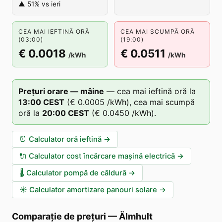
▲ 51% vs ieri
CEA MAI IEFTINĂ ORĂ
CEA MAI SCUMPĂ ORĂ
(03:00)
(19:00)
€ 0.0018
€ 0.0511
/kWh
/kWh
Prețuri orare — mâine
—
cea mai ieftină oră la
13
:00
CEST
(
€ 0.0005
/kWh),
cea mai scumpă
oră la
20
:00
CEST
(
€ 0.0450
/kWh).
⏰
Calculator oră ieftină
→
🔌
Calculator cost încărcare mașină electrică
→
🌡️
Calculator pompă de căldură
→
☀️
Calculator amortizare panouri solare
→
Comparație de prețuri
—
Älmhult