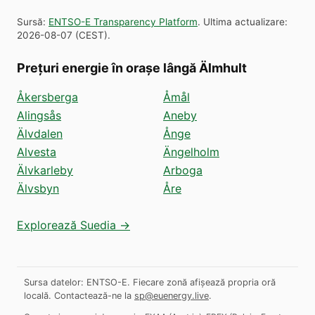
Sursă
:
ENTSO-E Transparency Platform
.
Ultima actualizare
:
2026-08-07
(
CEST
).
Prețuri energie în orașe lângă Älmhult
Åkersberga
Åmål
Alingsås
Aneby
Älvdalen
Ånge
Alvesta
Ängelholm
Älvkarleby
Arboga
Älvsbyn
Åre
Explorează Suedia →
Sursa datelor: ENTSO-E. Fiecare zonă afișează propria oră
locală.
Contactează-ne la
sp@euenergy.live
.