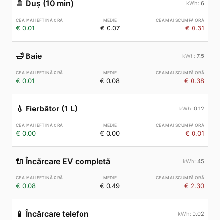
🚿
Duș (10 min)
6
€ 0.01
€ 0.07
€ 0.31
🛁
Baie
7.5
€ 0.01
€ 0.08
€ 0.38
💧
Fierbător (1 L)
0.12
€ 0.00
€ 0.00
€ 0.01
🔌
Încărcare EV completă
45
€ 0.08
€ 0.49
€ 2.30
📱
Încărcare telefon
0.02