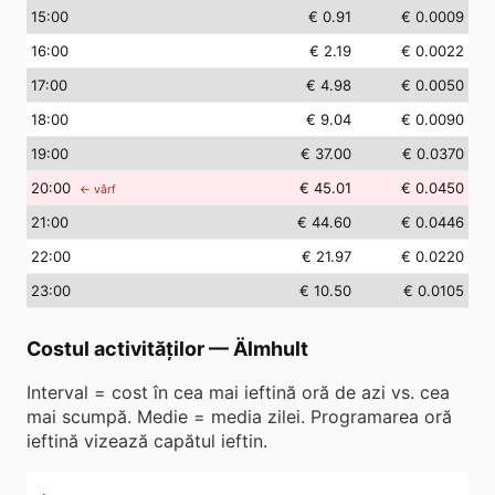
15
:00
€ 0.91
€ 0.0009
16
:00
€ 2.19
€ 0.0022
17
:00
€ 4.98
€ 0.0050
18
:00
€ 9.04
€ 0.0090
19
:00
€ 37.00
€ 0.0370
20
:00
€ 45.01
€ 0.0450
← vârf
21
:00
€ 44.60
€ 0.0446
22
:00
€ 21.97
€ 0.0220
23
:00
€ 10.50
€ 0.0105
Costul activităților
—
Älmhult
Interval = cost în cea mai ieftină oră de azi vs. cea
mai scumpă. Medie = media zilei. Programarea oră
ieftină vizează capătul ieftin.