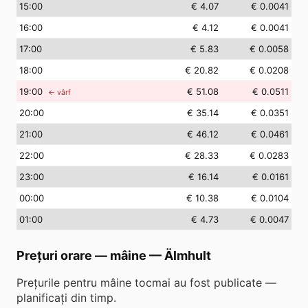
15
:00
€ 4.07
€ 0.0041
16
:00
€ 4.12
€ 0.0041
17
:00
€ 5.83
€ 0.0058
18
:00
€ 20.82
€ 0.0208
19
:00
€ 51.08
€ 0.0511
← vârf
20
:00
€ 35.14
€ 0.0351
21
:00
€ 46.12
€ 0.0461
22
:00
€ 28.33
€ 0.0283
23
:00
€ 16.14
€ 0.0161
00
:00
€ 10.38
€ 0.0104
01
:00
€ 4.73
€ 0.0047
Prețuri orare — mâine
—
Älmhult
Prețurile pentru mâine tocmai au fost publicate —
planificați din timp.