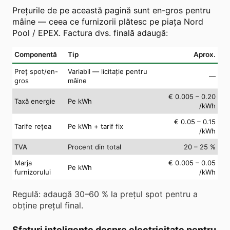
Prețurile de pe această pagină sunt en-gros pentru
mâine — ceea ce furnizorii plătesc pe piața Nord
Pool / EPEX. Factura dvs. finală adaugă:
Componentă
Tip
Aprox.
Preț spot/en-
Variabil — licitație pentru
—
gros
mâine
€ 0.005 – 0.20
Taxă energie
Pe kWh
/kWh
€ 0.05 – 0.15
Tarife rețea
Pe kWh + tarif fix
/kWh
TVA
Procent din total
20 – 25 %
Marja
€ 0.005 – 0.05
Pe kWh
furnizorului
/kWh
Regulă: adaugă 30–60 % la prețul spot pentru a
obține prețul final.
Sfaturi inteligente despre electricitate pentru