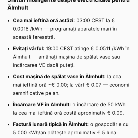
Älmhult
Cea mai ieftină oră astăzi:
03:00 CEST la €
0.0018 /kWh — programați aparatele mari în
această fereastră.
Evitați vârful:
19:00 CEST atinge € 0.0511 /kWh în
Älmhult — amânați mașina de spălat vase sau
încărcarea VE dacă puteți.
Cost mașină de spălat vase în Älmhult:
la cea
mai ieftină oră ~€ 0.00; la vârf € 0.07 — economii
semnificative pe an.
Încărcare VE în Älmhult:
o încărcare de 50 kWh
la cea mai ieftină oră costă aproximativ € 0.09.
Factură lunară tipică în Älmhult:
o gospodărie cu
5 000 kWh/an plătește aproximativ € 5 luna