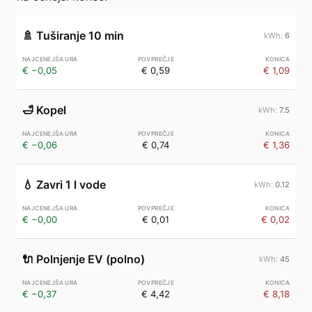
🚿
Tuširanje 10 min
6
€ −0,05
€ 0,59
€ 1,09
🛁
Kopel
7.5
€ −0,06
€ 0,74
€ 1,36
💧
Zavri 1 l vode
0.12
€ −0,00
€ 0,01
€ 0,02
🔌
Polnjenje EV (polno)
45
€ −0,37
€ 4,42
€ 8,18