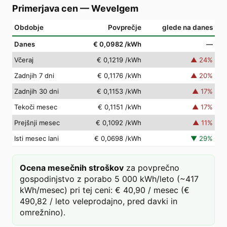
Primerjava cen
—
Wevelgem
Obdobje
Povprečje
glede na danes
Danes
€ 0,0982
/kWh
—
Včeraj
€ 0,1219
/kWh
▲
24
%
Zadnjih 7 dni
€ 0,1176
/kWh
▲
20
%
Zadnjih 30 dni
€ 0,1153
/kWh
▲
17
%
Tekoči mesec
€ 0,1151
/kWh
▲
17
%
Prejšnji mesec
€ 0,1092
/kWh
▲
11
%
Isti mesec lani
€ 0,0698
/kWh
▼
29
%
Ocena mesečnih stroškov
za povprečno
gospodinjstvo z porabo 5 000 kWh/leto (~417
kWh/mesec) pri tej ceni: € 40,90 / mesec (€
490,82 / leto veleprodajno, pred davki in
omrežnino).