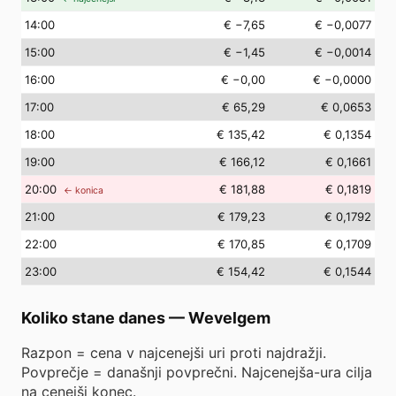
14
:00
€ −7,65
€ −0,0077
15
:00
€ −1,45
€ −0,0014
16
:00
€ −0,00
€ −0,0000
17
:00
€ 65,29
€ 0,0653
18
:00
€ 135,42
€ 0,1354
19
:00
€ 166,12
€ 0,1661
20
:00
€ 181,88
€ 0,1819
← konica
21
:00
€ 179,23
€ 0,1792
22
:00
€ 170,85
€ 0,1709
23
:00
€ 154,42
€ 0,1544
Koliko stane danes
—
Wevelgem
Razpon = cena v najcenejši uri proti najdražji.
Povprečje = današnji povprečni. Najcenejša-ura cilja
na cenejši konec.