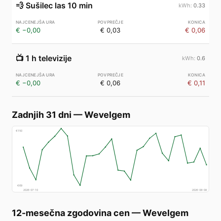
💨
Sušilec las 10 min
0.33
€ −0,00
€ 0,03
€ 0,06
📺
1 h televizije
0.6
€ −0,00
€ 0,06
€ 0,11
Zadnjih 31 dni
—
Wevelgem
€
150
€
69
2026-07-10
2026-08-08
12-mesečna zgodovina cen
—
Wevelgem