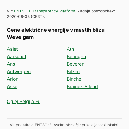
Vir
:
ENTSO-E Transparency Platform
.
Zadnja posodobitev
:
2026-08-08
(
CEST
).
Cene električne energije v mestih blizu
Wevelgem
Aalst
Ath
Aarschot
Beringen
Ans
Beveren
Antwerpen
Bilzen
Arlon
Binche
Asse
Braine-l'Alleud
Oglej Belgija →
Vir podatkov: ENTSO-E. Vsako območje prikazuje svoj lokalni