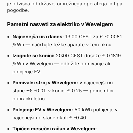
je odvisna od države, omrežnega operaterja in tipa
pogodbe.
Pametni nasveti za elektriko v Wevelgem
Najcenejša ura danes:
13:00 CEST za € -0.0081
/kWh — načrtujte težke aparate v tem oknu.
Izognite se konici:
20:00 CEST doseže € 0.1819
/kWh v Wevelgem — odložite pomivanje ali
polnjenje EV.
Pomivalni stroj v Wevelgem:
v najcenejši uri
stane ~€ -0.01; v konici € 0.25 — pomembni
prihranki letno.
Polnjenje EV v Wevelgem:
50 kWh polnjenje v
najcenejši uri stane okoli € -0.40.
Tipičen mesečni račun v Wevelgem: