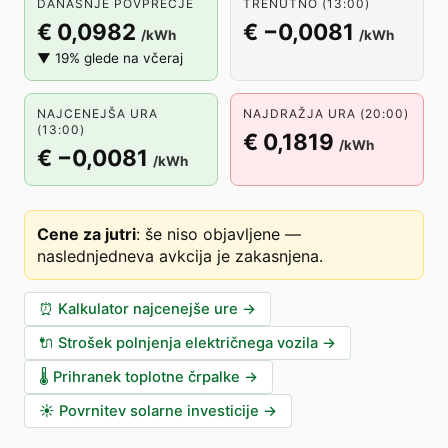
DANAŠNJE POVPREČJE
TRENUTNO (13:00)
€ 0,0982
€ −0,0081
/kWh
/kWh
▼ 19% glede na včeraj
NAJCENEJŠA URA
NAJDRAŽJA URA (20:00)
(13:00)
€ 0,1819
/kWh
€ −0,0081
/kWh
Cene za jutri
:
še niso objavljene —
naslednjedneva avkcija je zakasnjena
.
⏰
Kalkulator najcenejše ure
→
🔌
Strošek polnjenja električnega vozila
→
🌡️
Prihranek toplotne črpalke
→
☀️
Povrnitev solarne investicije
→