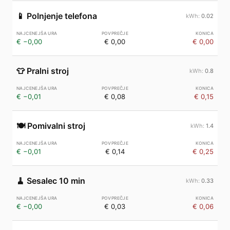
📱
Polnjenje telefona
0.02
€ −0,00
€ 0,00
€ 0,00
👕
Pralni stroj
0.8
€ −0,01
€ 0,08
€ 0,15
🍽️
Pomivalni stroj
1.4
€ −0,01
€ 0,14
€ 0,25
🧹
Sesalec 10 min
0.33
€ −0,00
€ 0,03
€ 0,06