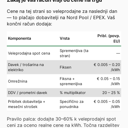
Cene na tej strani so veleprodajne za naslednji dan
— to plačajo dobavitelji na Nord Pool / EPEX. Vaš
končni račun dodaja:
Pribl. (povp.
Komponenta
Vrsta
EU)
Spremenljiva (ta
Veleprodajna spot cena
—
stran)
Davek / trošarina na
€ 0.005 – 0.20
Fiksen
elektriko
/kWh
Fiksna +
€ 0.05 – 0.15
Omrežnina
spremenljiva
/kWh
DDV / prometni davek
% multiplikator
20 – 25 %
Pribitek dobavitelja +
Specifično za
€ 0.005 – 0.05
mesečni strošek
ponudnika
/kWh
Pravilo palca: dodajte 30–60% k veleprodajni spot
ceni za oceno realne cene na kWh. Točna razdelitev