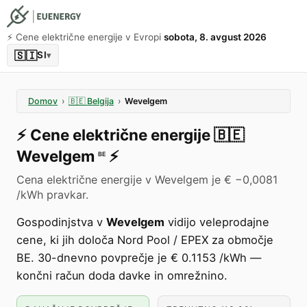
⚡️ Cene električne energije v Evropi
sobota, 8. avgust 2026
🇸🇮
SI
▾
Domov
›
🇧🇪
Belgija
›
Wevelgem
⚡️
Cene električne energije
🇧🇪
Wevelgem
⚡️
BE
Cena električne energije v Wevelgem je € −0,0081
/kWh pravkar.
Gospodinjstva v
Wevelgem
vidijo veleprodajne
cene, ki jih določa Nord Pool / EPEX za območje
BE. 30-dnevno povprečje je € 0.1153 /kWh —
končni račun doda davke in omrežnino.