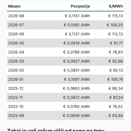
Mesec
Povprečje
€/MWh
2026-08
€ 0,1151
/kWh
€ 115,13
2026-07
€ 0,1092
/kWh
€ 109,25
2026-06
€ 0,1121
/kWh
€ 112,13
2026-05
€ 0,0918
/kWh
€ 91,77
2026-04
€ 0,0789
/kWh
€ 78,93
2026-03
€ 0,0927
/kWh
€ 92,68
2026-02
€ 0,0851
/kWh
€ 85,13
2026-01
€ 0,1097
/kWh
€ 109,74
2025-12
€ 0,0863
/kWh
€ 86,34
2025-11
€ 0,0872
/kWh
€ 87,24
2025-10
€ 0,0765
/kWh
€ 76,52
2025-09
€ 0,0639
/kWh
€ 63,94
Zakaj je vaš račun višji od cene na trgu