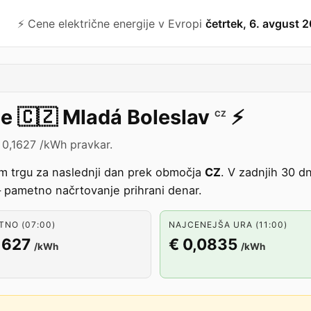
⚡️ Cene električne energije v Evropi
četrtek, 6. avgust 
je
🇨🇿
Mladá Boleslav
⚡️
CZ
€ 0,1627 /kWh pravkar.
em trgu za naslednji dan prek območja
CZ
. V zadnjih 30 d
pametno načrtovanje prihrani denar.
NO (07:00)
NAJCENEJŠA URA (11:00)
1627
€ 0,0835
/kWh
/kWh