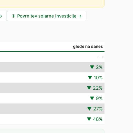
→
☀️
Povrnitev solarne investicije
→
glede na danes
—
▼
2
%
▼
10
%
▼
22
%
▼
9
%
▼
27
%
▼
48
%