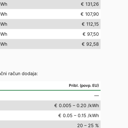
kWh
€ 131,26
kWh
€ 107,90
kWh
€ 112,15
kWh
€ 97,50
kWh
€ 92,58
nčni račun dodaja:
Pribl. (povp. EU)
—
€ 0.005 – 0.20 /kWh
€ 0.05 – 0.15 /kWh
20 – 25 %