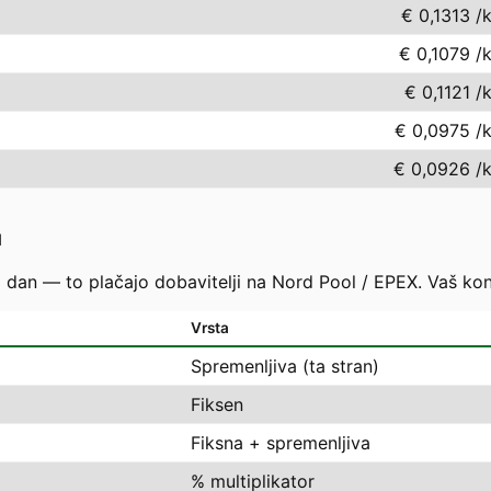
€ 0,1313
/
€ 0,1079
/
€ 0,1121
/
€ 0,0975
/
€ 0,0926
/
u
i dan — to plačajo dobavitelji na Nord Pool / EPEX. Vaš ko
Vrsta
Spremenljiva (ta stran)
Fiksen
Fiksna + spremenljiva
% multiplikator