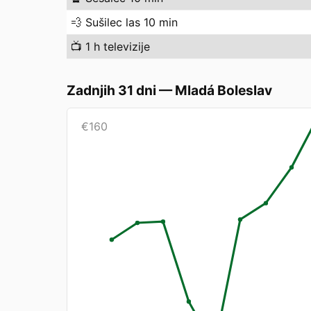
💨
Sušilec las 10 min
📺
1 h televizije
Zadnjih 31 dni
—
Mladá Boleslav
€
160