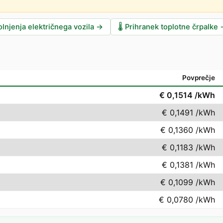
lnjenja električnega vozila
→
🌡️
Prihranek toplotne črpalke
Povprečje
€ 0,1514
/kWh
€ 0,1491
/kWh
€ 0,1360
/kWh
€ 0,1183
/kWh
€ 0,1381
/kWh
€ 0,1099
/kWh
€ 0,0780
/kWh