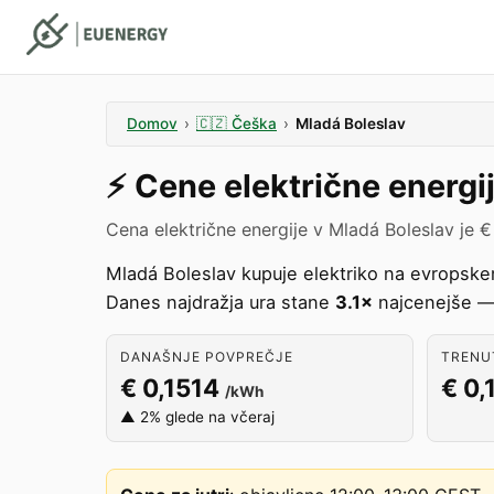
Domov
›
🇨🇿
Češka
›
Mladá Boleslav
⚡️
Cene električne energi
Cena električne energije v Mladá Boleslav je 
Mladá Boleslav kupuje elektriko na evropsk
Danes najdražja ura stane
3.1×
najcenejše — 
DANAŠNJE POVPREČJE
TRENUT
€ 0,1514
€ 0,
/kWh
▲ 2% glede na včeraj