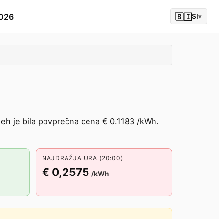
2026
🇸🇮
SI
▾
neh je bila povprečna cena € 0.1183 /kWh.
NAJDRAŽJA URA (20:00)
€ 0,2575
/kWh