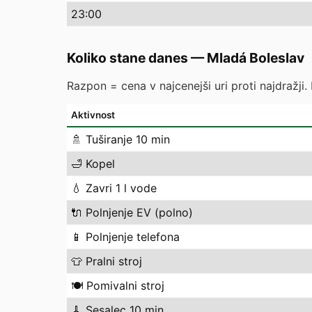
23
:00
Koliko stane danes
—
Mladá Boleslav
Razpon = cena v najcenejši uri proti najdražji.
Aktivnost
🚿
Tuširanje 10 min
🛁
Kopel
💧
Zavri 1 l vode
🔌
Polnjenje EV (polno)
📱
Polnjenje telefona
👕
Pralni stroj
🍽️
Pomivalni stroj
🧹
Sesalec 10 min