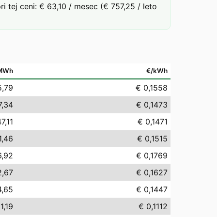
tej ceni: € 63,10 / mesec (€ 757,25 / leto
MWh
€/kWh
5,79
€ 0,1558
7,34
€ 0,1473
7,11
€ 0,1471
1,46
€ 0,1515
6,92
€ 0,1769
2,67
€ 0,1627
4,65
€ 0,1447
1,19
€ 0,1112