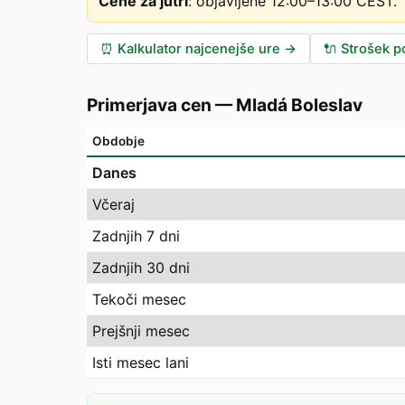
Cene za jutri
:
objavljene 12:00–13:00 CEST
.
⏰
Kalkulator najcenejše ure
→
🔌
Strošek po
Primerjava cen
—
Mladá Boleslav
Obdobje
Danes
Včeraj
Zadnjih 7 dni
Zadnjih 30 dni
Tekoči mesec
Prejšnji mesec
Isti mesec lani