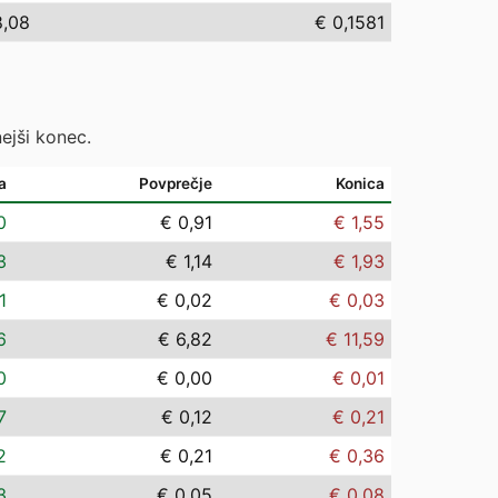
8,08
€ 0,1581
ejši konec.
a
Povprečje
Konica
0
€ 0,91
€ 1,55
3
€ 1,14
€ 1,93
1
€ 0,02
€ 0,03
6
€ 6,82
€ 11,59
0
€ 0,00
€ 0,01
7
€ 0,12
€ 0,21
2
€ 0,21
€ 0,36
3
€ 0,05
€ 0,08