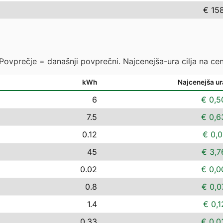
€ 15
 Povprečje = današnji povprečni. Najcenejša-ura cilja na cen
kWh
Najcenejša ur
6
€ 0,5
7.5
€ 0,6
0.12
€ 0,0
45
€ 3,7
0.02
€ 0,0
0.8
€ 0,0
1.4
€ 0,1
0.33
€ 0,0