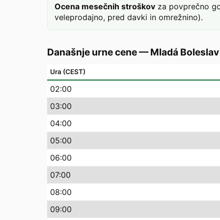
Ocena mesečnih stroškov
za povprečno gos
veleprodajno, pred davki in omrežnino).
Današnje urne cene
—
Mladá Boleslav
Ura (CEST)
02
:00
03
:00
04
:00
05
:00
06
:00
07
:00
08
:00
09
:00