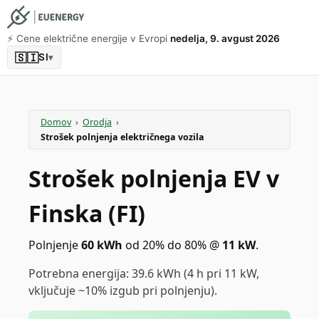
⚡️ Cene električne energije v Evropi
nedelja, 9. avgust 2026
🇸🇮
SI
▾
Domov
›
Orodja
›
Strošek polnjenja električnega vozila
Strošek polnjenja EV v
Finska (FI)
Polnjenje
60
kWh
od 20% do 80%
@
11
kW
.
Potrebna energija: 39.6 kWh (4 h pri 11 kW,
vključuje ~10% izgub pri polnjenju).