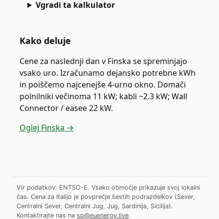
Vgradi ta kalkulator
Kako deluje
Cene za naslednji dan v Finska se spreminjajo
vsako uro. Izračunamo dejansko potrebne kWh
in poiščemo najcenejše 4-urno okno. Domači
polnilniki večinoma 11 kW; kabli ~2.3 kW; Wall
Connector / easee 22 kW.
Oglej Finska →
Vir podatkov: ENTSO-E. Vsako območje prikazuje svoj lokalni
čas. Cena za Italijo je povprečje šestih podrazdelkov (Sever,
Centralni Sever, Centralni Jug, Jug, Sardinija, Sicilija).
Kontaktirajte nas na
sp@euenergy.live
.