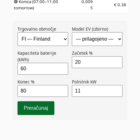
🔴 Konica (07:00–11:00
0.009
€
0.38
tomorrow)
5
Trgovalno območje
Model EV (izbirno)
Kapaciteta baterije
Začetek %
(kWh)
Konec %
Polnilnik kW
Preračunaj