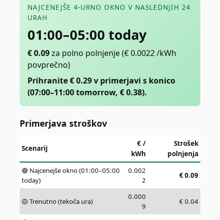
NAJCENEJŠE 4-URNO OKNO V NASLEDNJIH 24
URAH
01:00–05:00 today
€
0.09
za polno polnjenje
(€ 0.0022 /kWh
povprečno)
Prihranite € 0.29 v primerjavi s konico
(07:00–11:00 tomorrow, € 0.38).
Primerjava stroškov
€ /
Strošek
Scenarij
kWh
polnjenja
🟢 Najcenejše okno (01:00–05:00
0.002
€
0.09
today)
2
0.000
🟡 Trenutno (tekoča ura)
€
0.04
9