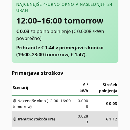
NAJCENEJŠE 4-URNO OKNO V NASLEDNJIH 24
URAH
12:00–16:00 tomorrow
€
0.03
za polno polnjenje
(€ 0.0008 /kWh
povprečno)
Prihranite € 1.44 v primerjavi s konico
(19:00–23:00 tomorrow, € 1.47).
Primerjava stroškov
€ /
Strošek
Scenarij
kWh
polnjenja
🟢 Najcenejše okno (12:00–16:00
0.000
€
0.03
tomorrow)
8
0.028
🟡 Trenutno (tekoča ura)
€
1.12
3