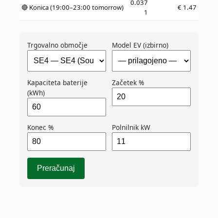
0.037
🔴 Konica (19:00–23:00 tomorrow)
€
1.47
1
Trgovalno območje
Model EV (izbirno)
Kapaciteta baterije
Začetek %
(kWh)
Konec %
Polnilnik kW
Preračunaj