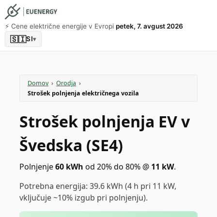
⚡️ Cene električne energije v Evropi
petek, 7. avgust 2026
🇸🇮
SI
▾
Domov
›
Orodja
›
Strošek polnjenja električnega vozila
Strošek polnjenja EV v
Švedska (SE4)
Polnjenje
60
kWh
od 20% do 80%
@
11
kW
.
Potrebna energija: 39.6 kWh (4 h pri 11 kW,
vključuje ~10% izgub pri polnjenju).