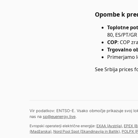
Opombe k pre
Toplotne po
80, ES/PT/GR 
COP
:
COP zra
Trgovalno o
Primerjamo l
See
Srbija
prices f
Vir podatkov: ENTSO-E. Vsako območje prikazuje svoj lokalni
nas na
sp@euenergy.live
.
Evropski operaterji električne energije:
EXAA
(
Avstrija
)
,
EPEX
(
B
(
Madžarska
)
,
Nord Pool Spot
(
Skandinavija in Baltik
)
,
POLPX
(
P