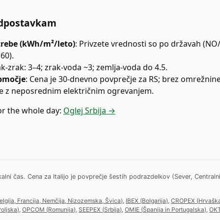
dpostavkam
trebe (kWh/m²/leto)
:
Privzete vrednosti so po državah (NO/
60).
k-zrak: 3–4; zrak-voda ~3; zemlja-voda do 4.5.
bmočje
:
Cena je 30-dnevno povprečje za RS; brez omrežnine
e z neposrednim električnim ogrevanjem.
or the whole day:
Oglej Srbija →
 čas. Cena za Italijo je povprečje šestih podrazdelkov (Sever, Centralni Se
elgija, Francija, Nemčija, Nizozemska, Švica
)
,
IBEX
(
Bolgarija
)
,
CROPEX
(
Hrvašk
oljska
)
,
OPCOM
(
Romunija
)
,
SEEPEX
(
Srbija
)
,
OMIE
(
Španija in Portugalska
)
,
OK