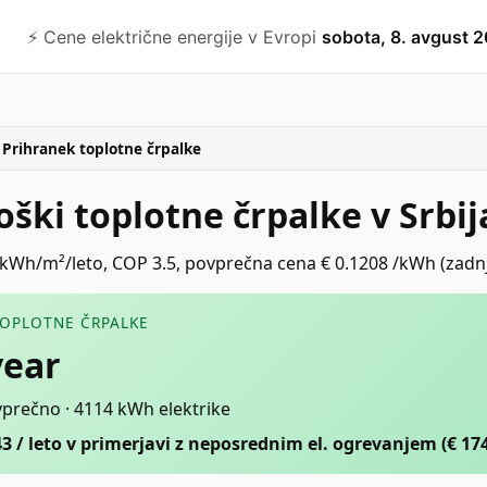
⚡️ Cene električne energije v Evropi
sobota, 8. avgust 
Prihranek toplotne črpalke
oški toplotne črpalke v Srbij
Wh/m²/leto, COP 3.5, povprečna cena € 0.1208 /kWh (zadnji
TOPLOTNE ČRPALKE
year
vprečno · 4114 kWh elektrike
43 / leto v primerjavi z neposrednim el. ogrevanjem (€ 174