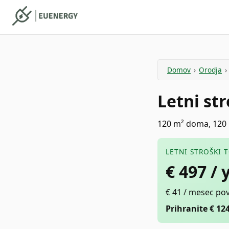
Domov
›
Orodja
›
Letni str
120 m² doma, 120 k
LETNI STROŠKI 
€
497
/ 
€ 41 / mesec po
Prihranite € 12