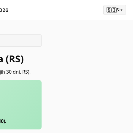
2026
🇸🇮
SI
▾
a (RS)
h 30 dni, RS).
0).