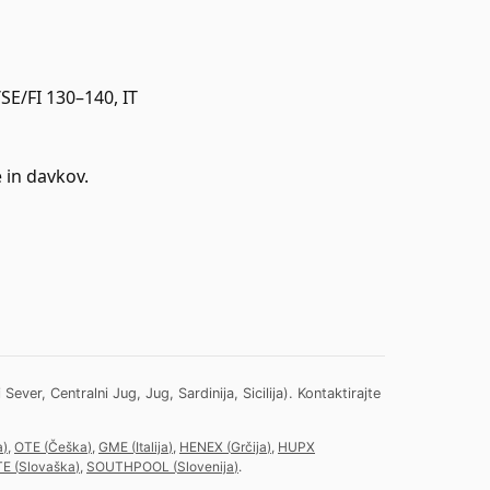
SE/FI 130–140, IT
 in davkov.
ver, Centralni Jug, Jug, Sardinija, Sicilija).
Kontaktirajte
a
)
,
OTE
(
Češka
)
,
GME
(
Italija
)
,
HENEX
(
Grčija
)
,
HUPX
TE
(
Slovaška
)
,
SOUTHPOOL
(
Slovenija
)
.