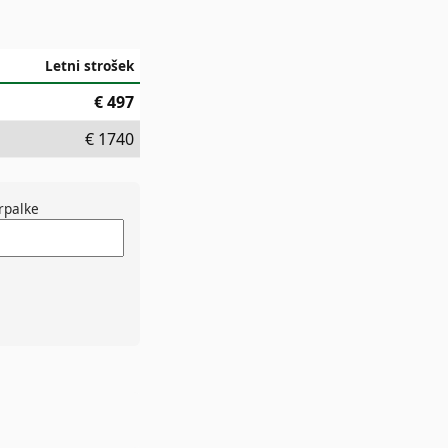
Letni strošek
€
497
€
1740
rpalke