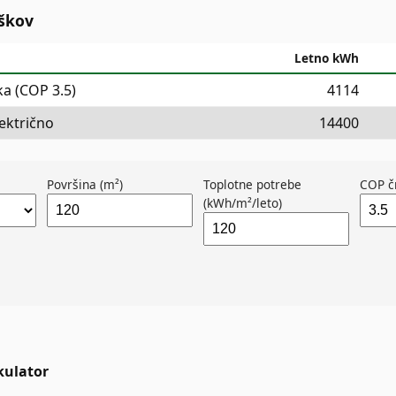
oškov
Letno kWh
ka (COP 3.5)
4114
ektrično
14400
Površina (m²)
Toplotne potrebe
COP č
(kWh/m²/leto)
kulator