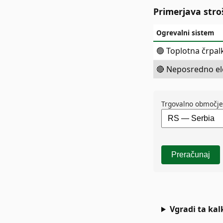
Primerjava str
Ogrevalni sistem
🟢 Toplotna črpal
🔴 Neposredno el
Trgovalno območje
Preračunaj
Vgradi ta kal