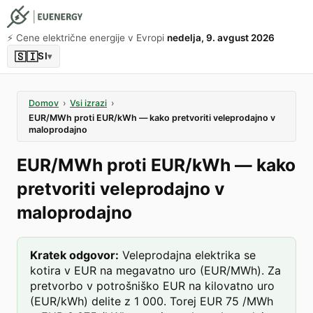
⚡️ Cene električne energije v Evropi
nedelja, 9. avgust 2026
🇸🇮
SI
▾
Domov
›
Vsi izrazi
›
EUR/MWh proti EUR/kWh — kako pretvoriti veleprodajno v
maloprodajno
EUR/MWh proti EUR/kWh — kako
pretvoriti veleprodajno v
maloprodajno
Kratek odgovor
:
Veleprodajna elektrika se
kotira v EUR na megavatno uro (EUR/MWh). Za
pretvorbo v potrošniško EUR na kilovatno uro
(EUR/kWh) delite z 1 000. Torej EUR 75 /MWh