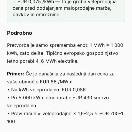
= EUR 0,075 /kWh — to je groba veleprodajna
cena pred dodajanjem maloprodajne marže,
davkov in omrežnine.
Podrobno
Pretvorba je samo sprememba enot: 1 MWh = 1 000
kWh, zato delite. Tipično evropsko gospodinjstvo
letno porabi 4–6 MWh elektrike.
Primer:
Če je današnja za naslednji dan cena za
vaše območje EUR 86 /MWh:
• Na kWh veleprodajno: EUR 0,086
• Pri 5 000 kWh letni porabi: EUR 430 surovo
veleprodajno
• Pravi račun = veleprodajno × 1,6–2,5 ≈ EUR 700–1
100