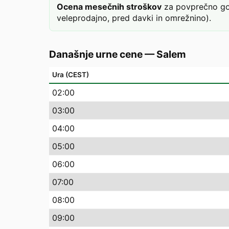
Ocena mesečnih stroškov
za povprečno gos
veleprodajno, pred davki in omrežnino).
Današnje urne cene
—
Salem
Ura (CEST)
02
:00
03
:00
04
:00
05
:00
06
:00
07
:00
08
:00
09
:00