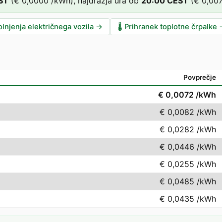
ST
(
€ 0,0000
/kWh),
najdražja ura ob
20
:00
CEST
(
€ 0,00
lnjenja električnega vozila
→
🌡️
Prihranek toplotne črpalke
Povprečje
€ 0,0072
/kWh
€ 0,0082
/kWh
€ 0,0282
/kWh
€ 0,0446
/kWh
€ 0,0255
/kWh
€ 0,0485
/kWh
€ 0,0435
/kWh