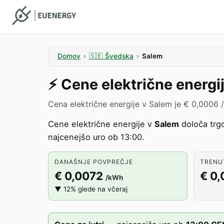
Domov
›
🇸🇪
Švedska
›
Salem
⚡️
Cene električne energi
Cena električne energije v Salem je € 0,0006 
Cene električne energije v
Salem
določa trg
najcenejšo uro ob 13:00.
DANAŠNJE POVPREČJE
TRENUT
€ 0,0072
€ 0
/kWh
▼ 12% glede na včeraj