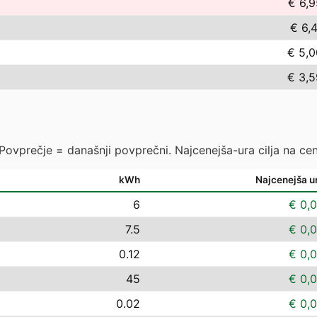
€ 6,9
€ 6,
€ 5,0
€ 3,5
 Povprečje = današnji povprečni. Najcenejša-ura cilja na cen
kWh
Najcenejša u
6
€ 0,
7.5
€ 0,
0.12
€ 0,
45
€ 0,
0.02
€ 0,