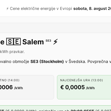
⚡️ Cene električne energije v Evropi
sobota, 8. avgust 
je
🇸🇪
Salem
⚡️
SE3
/kWh pravkar.
ovalno območje
SE3 (Stockholm)
v Švedska. Povprečna v
NO (14:00)
NAJCENEJŠA URA (13:00)
,0006
€ 0,0005
/kWh
/kWh