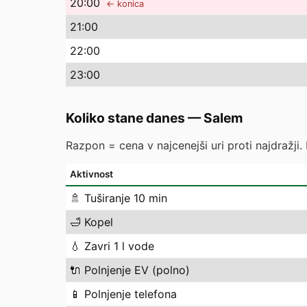
20
:00
← konica
21
:00
22
:00
23
:00
Koliko stane danes
—
Salem
Razpon = cena v najcenejši uri proti najdražji.
Aktivnost
🚿
Tuširanje 10 min
🛁
Kopel
💧
Zavri 1 l vode
🔌
Polnjenje EV (polno)
📱
Polnjenje telefona