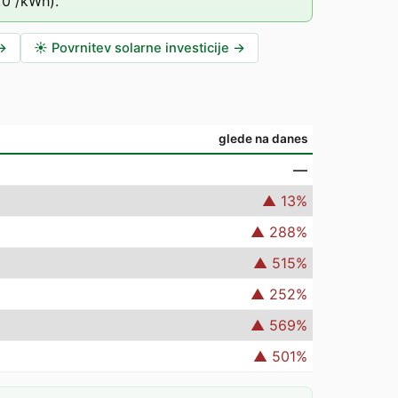
70
/kWh).
→
☀️
Povrnitev solarne investicije
→
glede na danes
—
▲
13
%
▲
288
%
▲
515
%
▲
252
%
▲
569
%
▲
501
%