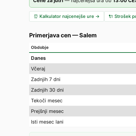
Cene za jutri
—
najcenejša ura ob
13
:00
CE
⏰
Kalkulator najcenejše ure
→
🔌
Strošek po
Primerjava cen
—
Salem
Obdobje
Danes
Včeraj
Zadnjih 7 dni
Zadnjih 30 dni
Tekoči mesec
Prejšnji mesec
Isti mesec lani