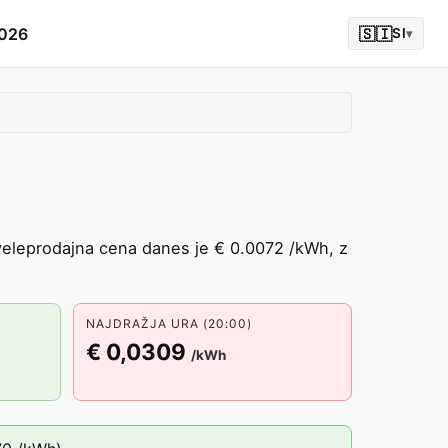
2026
🇸🇮
SI
▾
eleprodajna cena danes je € 0.0072 /kWh, z
NAJDRAŽJA URA (20:00)
€ 0,0309
/kWh