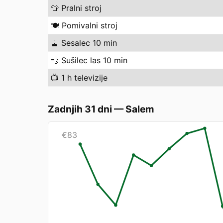
👕
Pralni stroj
🍽️
Pomivalni stroj
🧹
Sesalec 10 min
💨
Sušilec las 10 min
📺
1 h televizije
Zadnjih 31 dni
—
Salem
€
83