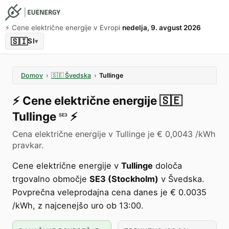
⚡️ Cene električne energije v Evropi
nedelja, 9. avgust 2026
🇸🇮
SI
▾
Domov
›
🇸🇪
Švedska
›
Tullinge
⚡️
Cene električne energije
🇸🇪
Tullinge
⚡️
SE3
Cena električne energije v Tullinge je € 0,0043 /kWh
pravkar.
Cene električne energije v
Tullinge
določa
trgovalno območje
SE3 (Stockholm)
v Švedska.
Povprečna veleprodajna cena danes je € 0.0035
/kWh, z najcenejšo uro ob 13:00.