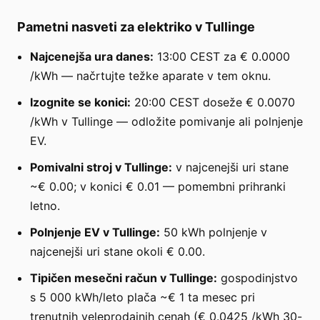
Pametni nasveti za elektriko v Tullinge
Najcenejša ura danes:
13:00 CEST za € 0.0000
/kWh — načrtujte težke aparate v tem oknu.
Izognite se konici:
20:00 CEST doseže € 0.0070
/kWh v Tullinge — odložite pomivanje ali polnjenje
EV.
Pomivalni stroj v Tullinge:
v najcenejši uri stane
~€ 0.00; v konici € 0.01 — pomembni prihranki
letno.
Polnjenje EV v Tullinge:
50 kWh polnjenje v
najcenejši uri stane okoli € 0.00.
Tipičen mesečni račun v Tullinge:
gospodinjstvo
s 5 000 kWh/leto plača ~€ 1 ta mesec pri
trenutnih veleprodajnih cenah (€ 0.0425 /kWh 30-