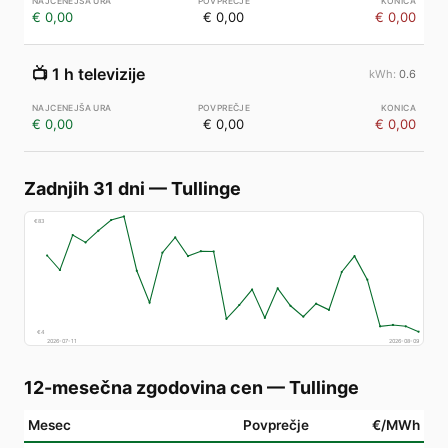
€ 0,00
€ 0,00
€ 0,00
📺
1 h televizije
0.6
€ 0,00
€ 0,00
€ 0,00
Zadnjih 31 dni
—
Tullinge
€
83
€
4
2026-07-11
2026-08-09
12-mesečna zgodovina cen
—
Tullinge
Mesec
Povprečje
€/MWh