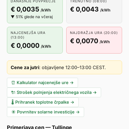
DANAŠNJE POVPREČJE
TRENUTNO (08:00)
€ 0,0035
€ 0,0043
/kWh
/kWh
▼ 51% glede na včeraj
NAJCENEJŠA URA
NAJDRAŽJA URA (20:00)
(13:00)
€ 0,0070
/kWh
€ 0,0000
/kWh
Cene za jutri
:
objavljene 12:00–13:00 CEST
.
⏰
Kalkulator najcenejše ure
→
🔌
Strošek polnjenja električnega vozila
→
🌡️
Prihranek toplotne črpalke
→
☀️
Povrnitev solarne investicije
→
Primerjava cen
—
Tullinge