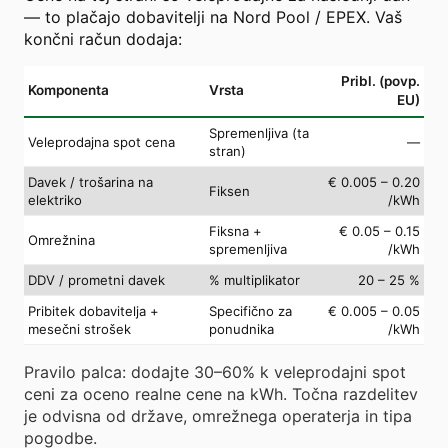
— to plačajo dobavitelji na Nord Pool / EPEX. Vaš
končni račun dodaja:
Pribl. (povp.
Komponenta
Vrsta
EU)
Spremenljiva (ta
Veleprodajna spot cena
—
stran)
Davek / trošarina na
€ 0.005 – 0.20
Fiksen
elektriko
/kWh
Fiksna +
€ 0.05 – 0.15
Omrežnina
spremenljiva
/kWh
DDV / prometni davek
% multiplikator
20 – 25 %
Pribitek dobavitelja +
Specifično za
€ 0.005 – 0.05
mesečni strošek
ponudnika
/kWh
Pravilo palca: dodajte 30–60% k veleprodajni spot
ceni za oceno realne cene na kWh. Točna razdelitev
je odvisna od države, omrežnega operaterja in tipa
pogodbe.