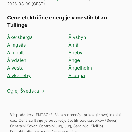
2026-08-09
(
CEST
).
Cene električne energije v mestih blizu
Tullinge
Åkersberga
Älvsbyn
Alingsås
Åmål
Älmhult
Aneby
Älvdalen
Ånge
Alvesta
Ängelholm
Älvkarleby
Arboga
Oglej Švedska →
Vir podatkov: ENTSO-E. Vsako območje prikazuje svoj lokalni
čas. Cena za Italijo je povprečje šestih podrazdelkov (Sever,
Centralni Sever, Centralni Jug, Jug, Sardinija, Sicilija).
Kontaktirajte nas na
sp@euenergy.live
.