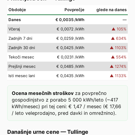
Obdobje
Povprečje
glede na danes
Danes
€ 0,0035
/kWh
—
Včeraj
€ 0,0072
/kWh
▲
105
%
Zadnjih 7 dni
€ 0,0259
/kWh
▲
634
%
Zadnjih 30 dni
€ 0,0425
/kWh
▲
1103
%
Tekoči mesec
€ 0,0231
/kWh
▲
554
%
Prejšnji mesec
€ 0,0485
/kWh
▲
1274
%
Isti mesec lani
€ 0,0435
/kWh
▲
1133
%
Ocena mesečnih stroškov
za povprečno
gospodinjstvo z porabo 5 000 kWh/leto (~417
kWh/mesec) pri tej ceni: € 1,47 / mesec (€ 17,66
/ leto veleprodajno, pred davki in omrežnino).
Današnje urne cene
—
Tullinge