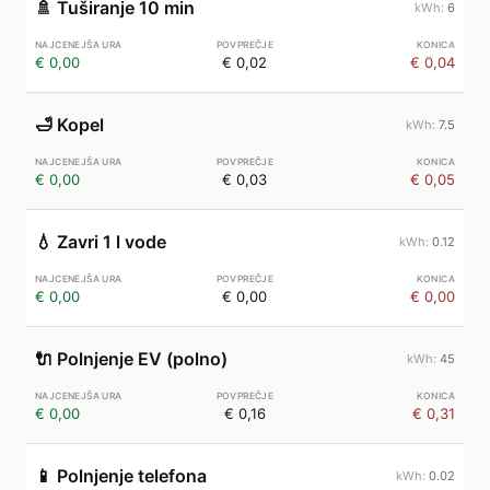
🚿
Tuširanje 10 min
6
€ 0,00
€ 0,02
€ 0,04
🛁
Kopel
7.5
€ 0,00
€ 0,03
€ 0,05
💧
Zavri 1 l vode
0.12
€ 0,00
€ 0,00
€ 0,00
🔌
Polnjenje EV (polno)
45
€ 0,00
€ 0,16
€ 0,31
📱
Polnjenje telefona
0.02