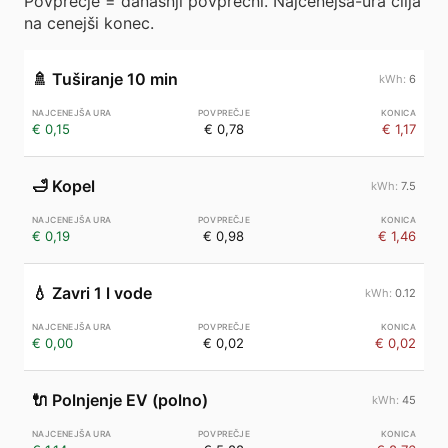
Povprečje = današnji povprečni. Najcenejša-ura cilja
na cenejši konec.
🚿
Tuširanje 10 min
6
€ 0,15
€ 0,78
€ 1,17
🛁
Kopel
7.5
€ 0,19
€ 0,98
€ 1,46
💧
Zavri 1 l vode
0.12
€ 0,00
€ 0,02
€ 0,02
🔌
Polnjenje EV (polno)
45