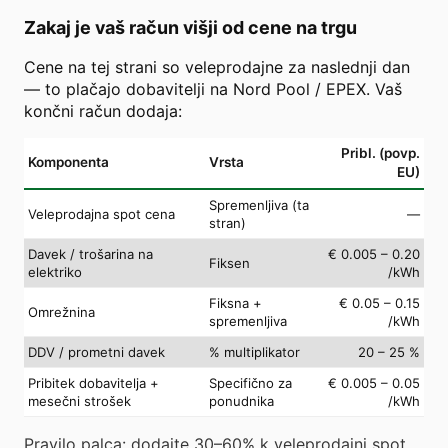
Zakaj je vaš račun višji od cene na trgu
Cene na tej strani so veleprodajne za naslednji dan
— to plačajo dobavitelji na Nord Pool / EPEX. Vaš
končni račun dodaja:
Pribl. (povp.
Komponenta
Vrsta
EU)
Spremenljiva (ta
Veleprodajna spot cena
—
stran)
Davek / trošarina na
€ 0.005 – 0.20
Fiksen
elektriko
/kWh
Fiksna +
€ 0.05 – 0.15
Omrežnina
spremenljiva
/kWh
DDV / prometni davek
% multiplikator
20 – 25 %
Pribitek dobavitelja +
Specifično za
€ 0.005 – 0.05
mesečni strošek
ponudnika
/kWh
Pravilo palca: dodajte 30–60% k veleprodajni spot