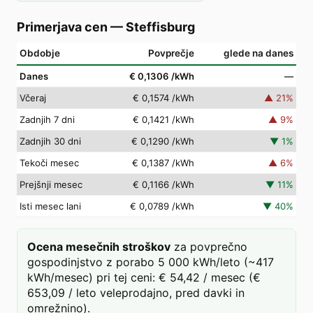
Primerjava cen
—
Steffisburg
Obdobje
Povprečje
glede na danes
Danes
€ 0,1306
/kWh
—
Včeraj
€ 0,1574
/kWh
▲
21
%
Zadnjih 7 dni
€ 0,1421
/kWh
▲
9
%
Zadnjih 30 dni
€ 0,1290
/kWh
▼
1
%
Tekoči mesec
€ 0,1387
/kWh
▲
6
%
Prejšnji mesec
€ 0,1166
/kWh
▼
11
%
Isti mesec lani
€ 0,0789
/kWh
▼
40
%
Ocena mesečnih stroškov
za povprečno
gospodinjstvo z porabo 5 000 kWh/leto (~417
kWh/mesec) pri tej ceni: € 54,42 / mesec (€
653,09 / leto veleprodajno, pred davki in
omrežnino).