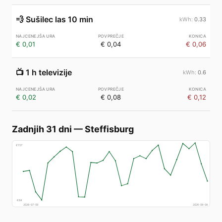
💨
Sušilec las 10 min
0.33
€ 0,01
€ 0,04
€ 0,06
📺
1 h televizije
0.6
€ 0,02
€ 0,08
€ 0,12
Zadnjih 31 dni
—
Steffisburg
€
157
€
84
2026-07-09
2026-08-08