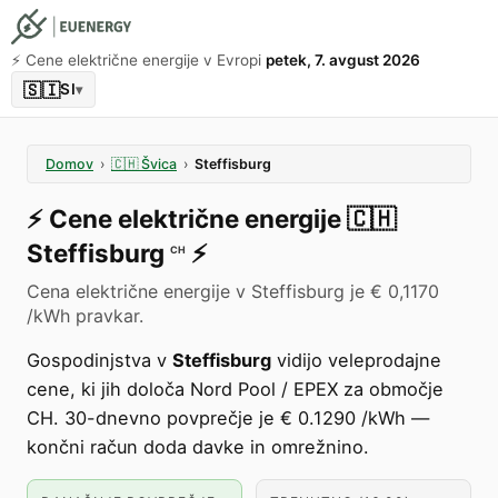
⚡️ Cene električne energije v Evropi
petek, 7. avgust 2026
🇸🇮
SI
▾
Domov
›
🇨🇭
Švica
›
Steffisburg
⚡️
Cene električne energije
🇨🇭
Steffisburg
⚡️
CH
Cena električne energije v Steffisburg je € 0,1170
/kWh pravkar.
Gospodinjstva v
Steffisburg
vidijo veleprodajne
cene, ki jih določa Nord Pool / EPEX za območje
CH. 30-dnevno povprečje je € 0.1290 /kWh —
končni račun doda davke in omrežnino.