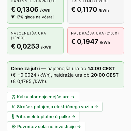
DANAŠNJE POVPREČJE
TRENUTNO (16:00)
€ 0,1306
€ 0,1170
/kWh
/kWh
▼ 17% glede na včeraj
NAJCENEJŠA URA
NAJDRAŽJA URA (21:00)
(13:00)
€ 0,1947
/kWh
€ 0,0253
/kWh
Cene za jutri
—
najcenejša ura ob
14
:00
CEST
(
€ −0,0024
/kWh),
najdražja ura ob
20
:00
CEST
(
€ 0,1785
/kWh).
⏰
Kalkulator najcenejše ure
→
🔌
Strošek polnjenja električnega vozila
→
🌡️
Prihranek toplotne črpalke
→
☀️
Povrnitev solarne investicije
→