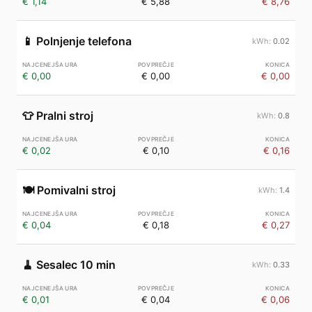
€ 1,14
€ 5,88
€ 8,76
📱
Polnjenje telefona
0.02
€ 0,00
€ 0,00
€ 0,00
👕
Pralni stroj
0.8
€ 0,02
€ 0,10
€ 0,16
🍽️
Pomivalni stroj
1.4
€ 0,04
€ 0,18
€ 0,27
🧹
Sesalec 10 min
0.33
€ 0,01
€ 0,04
€ 0,06