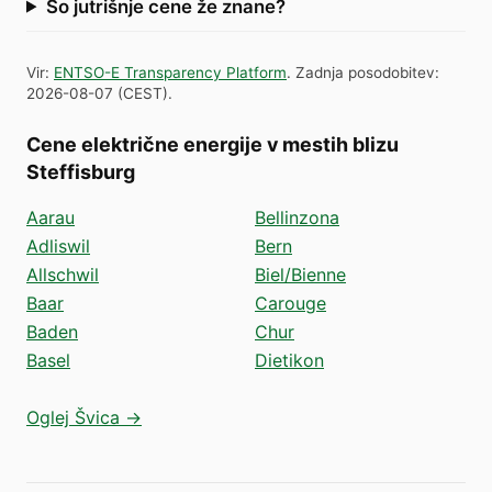
So jutrišnje cene že znane?
Vir
:
ENTSO-E Transparency Platform
.
Zadnja posodobitev
:
2026-08-07
(
CEST
).
Cene električne energije v mestih blizu
Steffisburg
Aarau
Bellinzona
Adliswil
Bern
Allschwil
Biel/Bienne
Baar
Carouge
Baden
Chur
Basel
Dietikon
Oglej Švica →