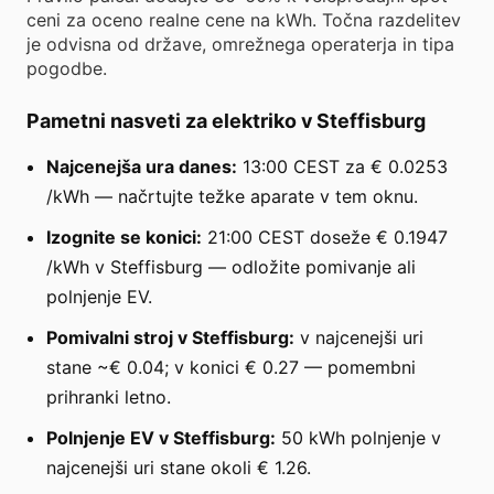
ceni za oceno realne cene na kWh. Točna razdelitev
je odvisna od države, omrežnega operaterja in tipa
pogodbe.
Pametni nasveti za elektriko v Steffisburg
Najcenejša ura danes:
13:00 CEST za € 0.0253
/kWh — načrtujte težke aparate v tem oknu.
Izognite se konici:
21:00 CEST doseže € 0.1947
/kWh v Steffisburg — odložite pomivanje ali
polnjenje EV.
Pomivalni stroj v Steffisburg:
v najcenejši uri
stane ~€ 0.04; v konici € 0.27 — pomembni
prihranki letno.
Polnjenje EV v Steffisburg:
50 kWh polnjenje v
najcenejši uri stane okoli € 1.26.