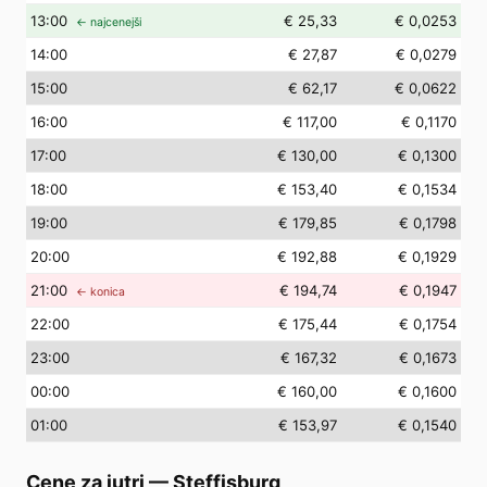
13
:00
€ 25,33
€ 0,0253
← najcenejši
14
:00
€ 27,87
€ 0,0279
15
:00
€ 62,17
€ 0,0622
16
:00
€ 117,00
€ 0,1170
17
:00
€ 130,00
€ 0,1300
18
:00
€ 153,40
€ 0,1534
19
:00
€ 179,85
€ 0,1798
20
:00
€ 192,88
€ 0,1929
21
:00
€ 194,74
€ 0,1947
← konica
22
:00
€ 175,44
€ 0,1754
23
:00
€ 167,32
€ 0,1673
00
:00
€ 160,00
€ 0,1600
01
:00
€ 153,97
€ 0,1540
Cene za jutri
—
Steffisburg