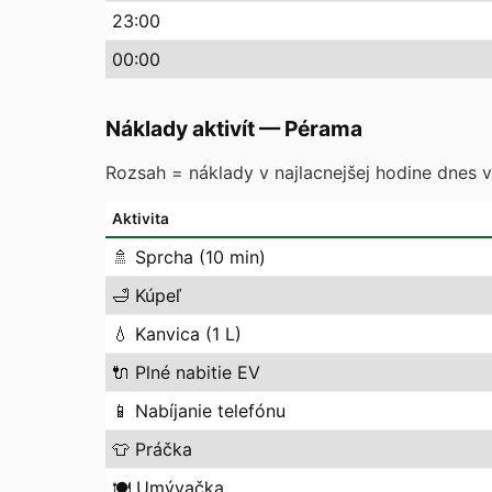
23
:00
00
:00
Náklady aktivít
—
Pérama
Rozsah = náklady v najlacnejšej hodine dnes vs
Aktivita
🚿
Sprcha (10 min)
🛁
Kúpeľ
💧
Kanvica (1 L)
🔌
Plné nabitie EV
📱
Nabíjanie telefónu
👕
Práčka
🍽️
Umývačka