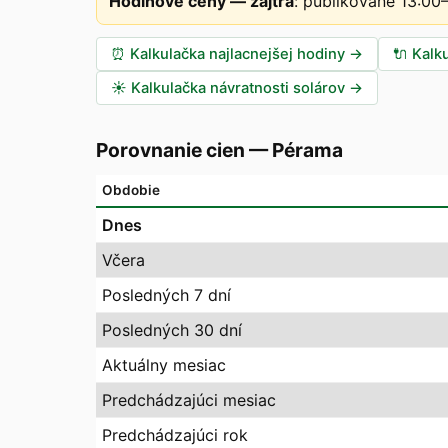
Hodinové ceny — zajtra
:
publikované 13:00
⏰
Kalkulačka najlacnejšej hodiny
→
🔌
Kalk
☀️
Kalkulačka návratnosti solárov
→
Porovnanie cien
—
Pérama
Obdobie
Dnes
Včera
Posledných 7 dní
Posledných 30 dní
Aktuálny mesiac
Predchádzajúci mesiac
Predchádzajúci rok