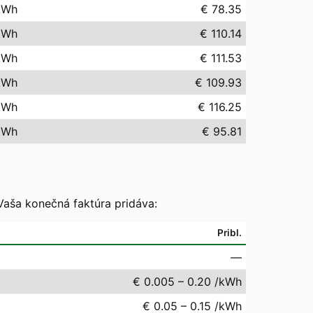
kWh
€ 78.35
kWh
€ 110.14
kWh
€ 111.53
kWh
€ 109.93
kWh
€ 116.25
kWh
€ 95.81
Vaša konečná faktúra pridáva:
Pribl.
—
€ 0.005 – 0.20 /kWh
€ 0.05 – 0.15 /kWh