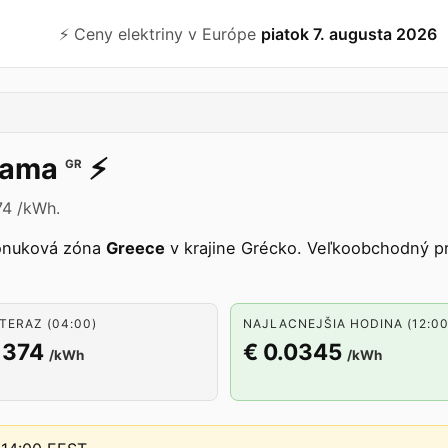
⚡️ Ceny elektriny v Európe
piatok 7. augusta 2026
rama
⚡️
GR
74 /kWh.
onuková zóna
Greece
v krajine Grécko. Veľkoobchodný pr
TERAZ (04:00)
NAJLACNEJŠIA HODINA (12:00
1374
€ 0.0345
/kWh
/kWh