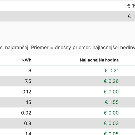
€ 1
€ 
. najdrahšej. Priemer = dnešný priemer. najlacnejšej hodiny
kWh
Najlacnejšia hodina
6
€ 0.21
7.5
€ 0.26
0.12
€ 0.00
45
€ 1.55
0.02
€ 0.00
0.8
€ 0.03
1.4
€ 0.05