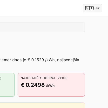
🇸🇰
SK
▾
iemer dnes je € 0.1529 /kWh, najlacnejšia
)
NAJDRAHŠIA HODINA (21:00)
€ 0.2498
/kWh