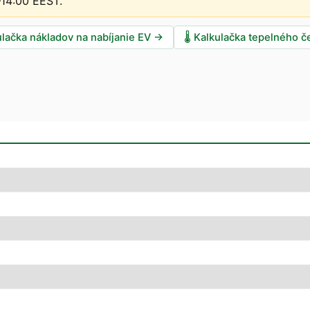
–14:00 EEST
.
ulačka nákladov na nabíjanie EV
→
🌡️
Kalkulačka tepelného č