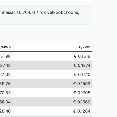
 mesiac (€ 764.71 / rok veľkoobchodne,
€/MWh
€/kWh
151.90
€ 0.1519
137.42
€ 0.1374
141.02
€ 0.1410
59.26
€ 0.1593
70.53
€ 0.1705
56.04
€ 0.1560
28.40
€ 0.1284