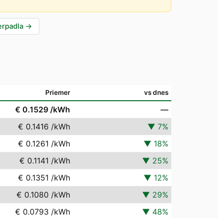
erpadla
→
Priemer
vs dnes
€ 0.1529
/kWh
—
€ 0.1416
/kWh
▼
7
%
€ 0.1261
/kWh
▼
18
%
€ 0.1141
/kWh
▼
25
%
€ 0.1351
/kWh
▼
12
%
€ 0.1080
/kWh
▼
29
%
€ 0.0793
/kWh
▼
48
%