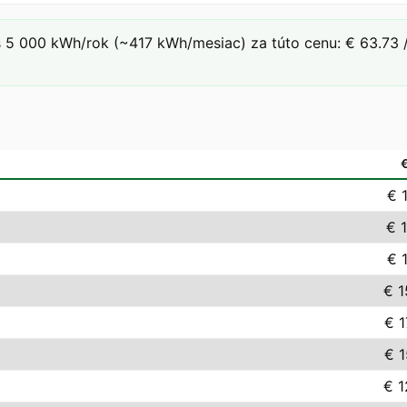
 5 000 kWh/rok (~417 kWh/mesiac) za túto cenu: € 63.73 /
€ 
€ 
€ 
€ 1
€ 1
€ 1
€ 1