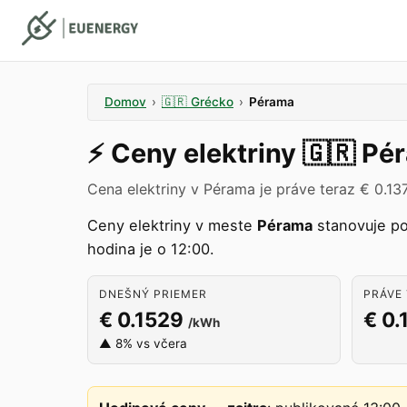
Domov
›
🇬🇷
Grécko
›
Pérama
⚡️
Ceny elektriny
🇬🇷
Pé
Cena elektriny v Pérama je práve teraz € 0.13
Ceny elektriny v meste
Pérama
stanovuje p
hodina je o 12:00.
DNEŠNÝ PRIEMER
PRÁVE 
€ 0.1529
€ 0.
/kWh
▲ 8% vs včera