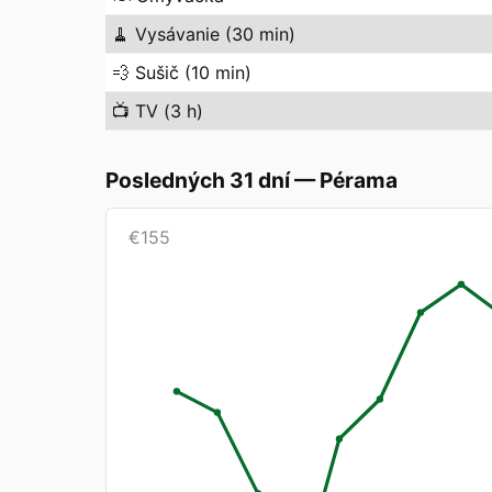
🧹
Vysávanie (30 min)
💨
Sušič (10 min)
📺
TV (3 h)
Posledných 31 dní
—
Pérama
€
155