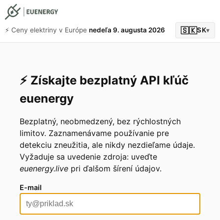
🇸🇰
⚡️ Ceny elektriny v Európe
nedeľa 9. augusta 2026
SK
▾
⚡️ Získajte bezplatný API kľúč
euenergy
Bezplatný, neobmedzený, bez rýchlostných
limitov. Zaznamenávame používanie pre
detekciu zneužitia, ale nikdy nezdieľame údaje.
Vyžaduje sa uvedenie zdroja: uveďte
euenergy.live
pri ďalšom šírení údajov.
E-mail