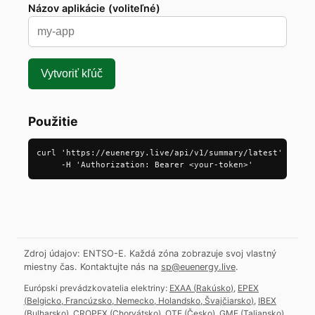
Názov aplikácie (voliteľné)
Vytvoriť kľúč
Použitie
curl 'https://euenergy.live/api/v1/summary/latest' \

     -H 'Authorization: Bearer <your-token>'
Zdroj údajov: ENTSO-E. Každá zóna zobrazuje svoj vlastný
miestny čas.
Kontaktujte nás na
sp@euenergy.live
.
Európski prevádzkovatelia elektriny:
EXAA
(
Rakúsko
)
,
EPEX
(
Belgicko, Francúzsko, Nemecko, Holandsko, Švajčiarsko
)
,
IBEX
(
Bulharsko
)
,
CROPEX
(
Chorvátsko
)
,
OTE
(
Česko
)
,
GME
(
Taliansko
)
,