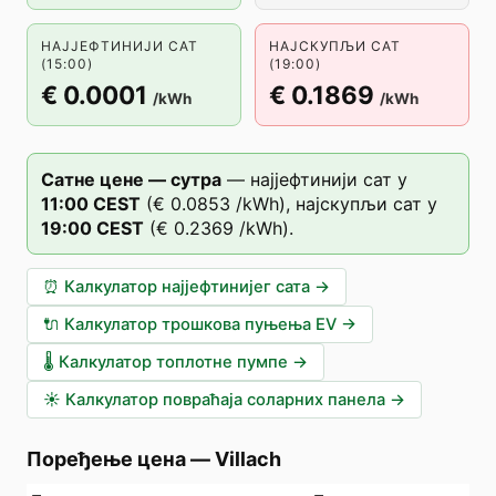
НАЈЈЕФТИНИЈИ САТ
НАЈСКУПЉИ САТ
(15:00)
(19:00)
€ 0.0001
€ 0.1869
/kWh
/kWh
Сатне цене — сутра
—
најјефтинији сат у
11
:00
CEST
(
€ 0.0853
/kWh),
најскупљи сат у
19
:00
CEST
(
€ 0.2369
/kWh).
⏰
Калкулатор најјефтинијег сата
→
🔌
Калкулатор трошкова пуњења EV
→
🌡️
Калкулатор топлотне пумпе
→
☀️
Калкулатор повраћаја соларних панела
→
Поређење цена
—
Villach