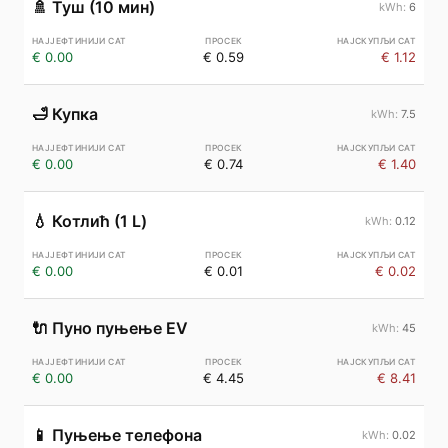
🚿
Туш (10 мин)
6
€ 0.00
€ 0.59
€ 1.12
🛁
Купка
7.5
€ 0.00
€ 0.74
€ 1.40
💧
Котлић (1 L)
0.12
€ 0.00
€ 0.01
€ 0.02
🔌
Пуно пуњење EV
45
€ 0.00
€ 4.45
€ 8.41
📱
Пуњење телефона
0.02