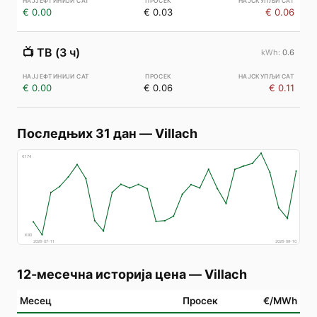
€ 0.00
€ 0.03
€ 0.06
📺
ТВ (3 ч)
0.6
€ 0.00
€ 0.06
€ 0.11
Последњих 31 дан
—
Villach
€
174
€
80
2026-07-11
2026-08-10
12-месечна историја цена
—
Villach
Месец
Просек
€/MWh