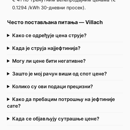
0.1294 /kWh 30-дневни просек).
Често постављана питања
—
Villach
Како се одређује цена струје?
Када је струја најјефтинија?
Могу ли цене бити негативне?
Зашто је мој рачун виши од спот цене?
Колико су ови подаци прецизни?
Како да пребацим потрошњу на јефтиније
сате?
Када се објављују сутрашње цене?