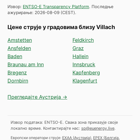
Извор
:
ENTSO-E Transparency Platform
.
Последње
ажурирање
:
2026-08-09
(
CEST
).
Цене струје у градовима близу Villach
Amstetten
Feldkirch
Ansfelden
Graz
Baden
Hallein
Braunau am Inn
Innsbruck
Bregenz
Kapfenberg
Dornbirn
Klagenfurt
Прегледајте Аустрија →
Извор података: ENTSO-E. Свака зона приказује своје
локално време.
Контактирајте нас:
sp@euenergy.live
.
Европски оператори струје:
EXAA
(
Аустрија
)
,
EPEX
(
Белгија,