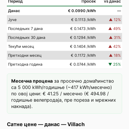
Период
Просек
vs данас
Данас
€ 0.0990
/kWh
—
Јуче
€ 0.1113
/kWh
▲
12
%
Последњих 7 дана
€ 0.1473
/kWh
▲
49
%
Последњих 30 дана
€ 0.1294
/kWh
▲
31
%
Текући месец
€ 0.1404
/kWh
▲
42
%
Претходни месец
€ 0.1172
/kWh
▲
18
%
Претходна година
€ 0.0744
/kWh
▼
25
%
Месечна процена
за просечно домаћинство
са 5 000 kWh/годишње (~417 kWh/месечно)
по овој цени: € 41.25 / месечно (€ 494.98 /
годишње велепродаја, пре пореза и мрежних
накнада).
Сатне цене — данас
—
Villach