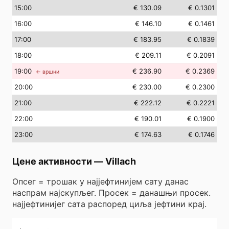
15
:00
€ 130.09
€ 0.1301
16
:00
€ 146.10
€ 0.1461
17
:00
€ 183.95
€ 0.1839
18
:00
€ 209.11
€ 0.2091
19
:00
€ 236.90
€ 0.2369
← вршни
20
:00
€ 230.00
€ 0.2300
21
:00
€ 222.12
€ 0.2221
22
:00
€ 190.01
€ 0.1900
23
:00
€ 174.63
€ 0.1746
Цене активности
—
Villach
Опсег = трошак у најјефтинијем сату данас
наспрам најскупљег. Просек = данашњи просек.
најјефтинијег сата распоред циља јефтини крај.