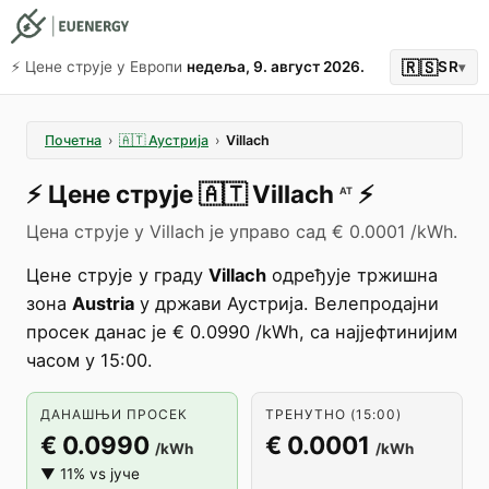
🇷🇸
⚡️ Цене струје у Европи
недеља, 9. август 2026.
SR
▾
Почетна
›
🇦🇹
Аустрија
›
Villach
⚡️
Цене струје
🇦🇹
Villach
⚡️
AT
Цена струје у Villach је управо сад € 0.0001 /kWh.
Цене струје у граду
Villach
одређује тржишна
зона
Austria
у држави Аустрија. Велепродајни
просек данас је € 0.0990 /kWh, са најјефтинијим
часом у 15:00.
ДАНАШЊИ ПРОСЕК
ТРЕНУТНО (15:00)
€ 0.0990
€ 0.0001
/kWh
/kWh
▼ 11% vs јуче