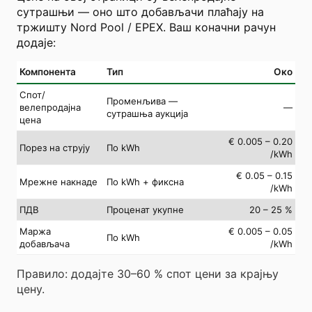
сутрашњи — оно што добављачи плаћају на
тржишту Nord Pool / EPEX. Ваш коначни рачун
додаје:
Компонента
Тип
Око
Спот/
Променљива —
велепродајна
—
сутрашња аукција
цена
€ 0.005 – 0.20
Порез на струју
По kWh
/kWh
€ 0.05 – 0.15
Мрежне накнаде
По kWh + фиксна
/kWh
ПДВ
Проценат укупне
20 – 25 %
Маржа
€ 0.005 – 0.05
По kWh
добављача
/kWh
Правило: додајте 30–60 % спот цени за крајњу
цену.