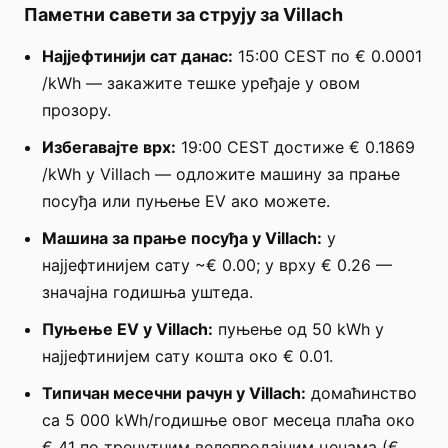
Паметни савети за струју за Villach
Најјефтинији сат данас:
15:00 CEST по € 0.0001
/kWh — закажите тешке уређаје у овом
прозору.
Избегавајте врх:
19:00 CEST достиже € 0.1869
/kWh у Villach — одложите машину за прање
посуђа или пуњење EV ако можете.
Машина за прање посуђа у Villach:
у
најјефтинијем сату ~€ 0.00; у врху € 0.26 —
значајна годишња уштеда.
Пуњење EV у Villach:
пуњење од 50 kWh у
најјефтинијем сату кошта око € 0.01.
Типичан месечни рачун у Villach:
домаћинство
са 5 000 kWh/годишње овог месеца плаћа око
€ 41 по тренутним велепродајним ценама (€