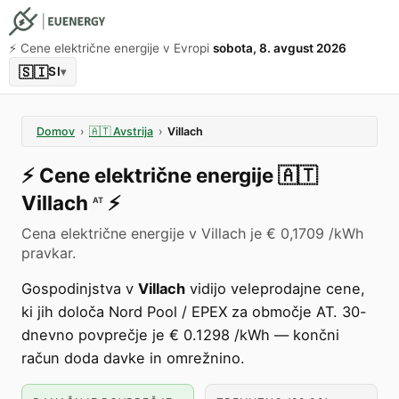
⚡️ Cene električne energije v Evropi
sobota, 8. avgust 2026
🇸🇮
SI
▾
Domov
›
🇦🇹
Avstrija
›
Villach
⚡️
Cene električne energije
🇦🇹
Villach
⚡️
AT
Cena električne energije v Villach je € 0,1709 /kWh
pravkar.
Gospodinjstva v
Villach
vidijo veleprodajne cene,
ki jih določa Nord Pool / EPEX za območje AT. 30-
dnevno povprečje je € 0.1298 /kWh — končni
račun doda davke in omrežnino.