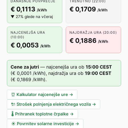
DANAŠNJE POVPREČJE
TRENUTNO (22:00)
€ 0,1113
€ 0,1709
/kWh
/kWh
▼ 27% glede na včeraj
NAJCENEJŠA URA
NAJDRAŽJA URA (20:00)
(10:00)
€ 0,1886
/kWh
€ 0,0053
/kWh
Cene za jutri
—
najcenejša ura ob
15
:00
CEST
(
€ 0,0001
/kWh),
najdražja ura ob
19
:00
CEST
(
€ 0,1869
/kWh).
⏰
Kalkulator najcenejše ure
→
🔌
Strošek polnjenja električnega vozila
→
🌡️
Prihranek toplotne črpalke
→
☀️
Povrnitev solarne investicije
→