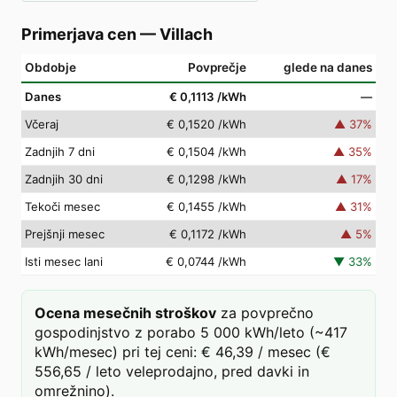
Primerjava cen
—
Villach
Obdobje
Povprečje
glede na danes
Danes
€ 0,1113
/kWh
—
Včeraj
€ 0,1520
/kWh
▲
37
%
Zadnjih 7 dni
€ 0,1504
/kWh
▲
35
%
Zadnjih 30 dni
€ 0,1298
/kWh
▲
17
%
Tekoči mesec
€ 0,1455
/kWh
▲
31
%
Prejšnji mesec
€ 0,1172
/kWh
▲
5
%
Isti mesec lani
€ 0,0744
/kWh
▼
33
%
Ocena mesečnih stroškov
za povprečno
gospodinjstvo z porabo 5 000 kWh/leto (~417
kWh/mesec) pri tej ceni: € 46,39 / mesec (€
556,65 / leto veleprodajno, pred davki in
omrežnino).