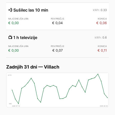
💨
Sušilec las 10 min
0.33
€ 0,00
€ 0,04
€ 0,06
📺
1 h televizije
0.6
€ 0,00
€ 0,07
€ 0,11
Zadnjih 31 dni
—
Villach
€
174
€
80
2026-07-10
2026-08-09