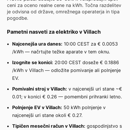
ceni za oceno realne cene na kWh. Točna razdelitev
je odvisna od države, omrežnega operaterja in tipa
pogodbe.
Pametni nasveti za elektriko v Villach
Najcenejša ura danes:
10:00 CEST za € 0.0053
/kWh — načrtujte težke aparate v tem oknu.
Izognite se konici:
20:00 CEST doseže € 0.1886
/kWh v Villach — odložite pomivanje ali polnjenje
EV.
Pomivalni stroj v Villach:
v najcenejši uri stane ~€
0.01; v konici € 0.26 — pomembni prihranki letno.
Polnjenje EV v Villach:
50 kWh polnjenje v
najcenejši uri stane okoli € 0.27.
Tipičen mesečni račun v Villach:
gospodinjstvo s