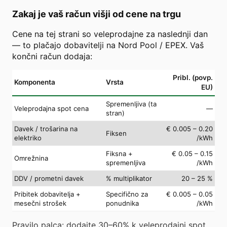
Zakaj je vaš račun višji od cene na trgu
Cene na tej strani so veleprodajne za naslednji dan
— to plačajo dobavitelji na Nord Pool / EPEX. Vaš
končni račun dodaja:
Pribl. (povp.
Komponenta
Vrsta
EU)
Spremenljiva (ta
Veleprodajna spot cena
—
stran)
Davek / trošarina na
€ 0.005 – 0.20
Fiksen
elektriko
/kWh
Fiksna +
€ 0.05 – 0.15
Omrežnina
spremenljiva
/kWh
DDV / prometni davek
% multiplikator
20 – 25 %
Pribitek dobavitelja +
Specifično za
€ 0.005 – 0.05
mesečni strošek
ponudnika
/kWh
Pravilo palca: dodajte 30–60% k veleprodajni spot