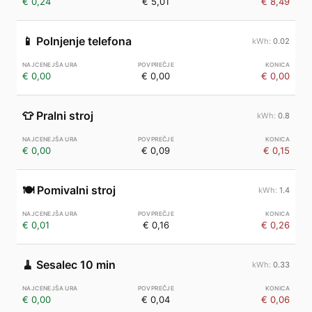
€ 0,24
€ 5,01
€ 8,49
📱
Polnjenje telefona
0.02
€ 0,00
€ 0,00
€ 0,00
👕
Pralni stroj
0.8
€ 0,00
€ 0,09
€ 0,15
🍽️
Pomivalni stroj
1.4
€ 0,01
€ 0,16
€ 0,26
🧹
Sesalec 10 min
0.33
€ 0,00
€ 0,04
€ 0,06