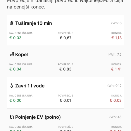
Povprečje = današnji povprečni. Najcenejša-ura cilja
na cenejši konec.
🚿
Tuširanje 10 min
6
€ 0,03
€ 0,67
€ 1,13
🛁
Kopel
7.5
€ 0,04
€ 0,83
€ 1,41
💧
Zavri 1 l vode
0.12
€ 0,00
€ 0,01
€ 0,02
🔌
Polnjenje EV (polno)
45