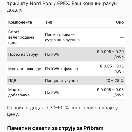
тржишту Nord Pool / EPEX. Ваш коначни рачун
додаје:
Компонента
Тип
Око
Спот/
Променљива —
велепродајна
—
сутрашња аукција
цена
€ 0.005 – 0.20
Порез на струју
По kWh
/kWh
€ 0.05 – 0.15
Мрежне накнаде
По kWh + фиксна
/kWh
ПДВ
Проценат укупне
20 – 25 %
Маржа
€ 0.005 – 0.05
По kWh
добављача
/kWh
Правило: додајте 30–60 % спот цени за крајњу
цену.
Паметни савети за струју за Příbram