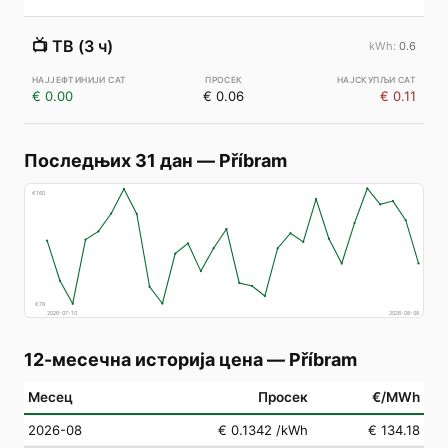
📺
ТВ (3 ч)
0.6
€ 0.00
€ 0.06
€ 0.11
Последњих 31 дан
—
Příbram
€
160
€
78
2026-07-10
2026-08-08
12-месечна историја цена
—
Příbram
Месец
Просек
€/MWh
2026-08
€ 0.1342
/kWh
€ 134.18