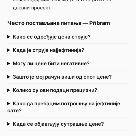
дневни просек).
Често постављана питања
—
Příbram
Како се одређује цена струје?
Када је струја најјефтинија?
Могу ли цене бити негативне?
Зашто је мој рачун виши од спот цене?
Колико су ови подаци прецизни?
Како да пребацим потрошњу на јефтиније
сате?
Када се објављују сутрашње цене?