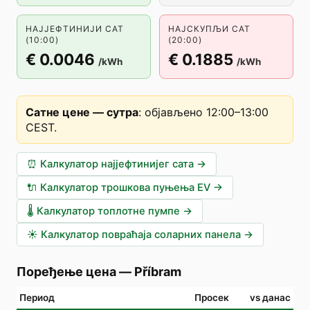
НАЈЈЕФТИНИЈИ САТ
НАЈСКУПЉИ САТ
(10:00)
(20:00)
€ 0.0046
€ 0.1885
/kWh
/kWh
Сатне цене — сутра
:
објављено 12:00–13:00
CEST
.
⏰
Калкулатор најјефтинијег сата
→
🔌
Калкулатор трошкова пуњења EV
→
🌡️
Калкулатор топлотне пумпе
→
☀️
Калкулатор повраћаја соларних панела
→
Поређење цена
—
Příbram
Период
Просек
vs данас