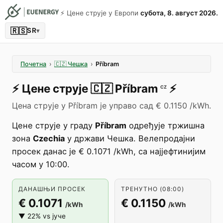
⚡️ Цене струје у Европи
субота, 8. август 2026.
🇷🇸
SR
▾
Почетна
›
🇨🇿
Чешка
›
Příbram
⚡️
Цене струје
🇨🇿
Příbram
⚡️
CZ
Цена струје у Příbram је управо сад € 0.1150 /kWh.
Цене струје у граду
Příbram
одређује тржишна
зона
Czechia
у држави Чешка. Велепродајни
просек данас је € 0.1071 /kWh, са најјефтинијим
часом у 10:00.
ДАНАШЊИ ПРОСЕК
ТРЕНУТНО (08:00)
€ 0.1071
€ 0.1150
/kWh
/kWh
▼ 22% vs јуче