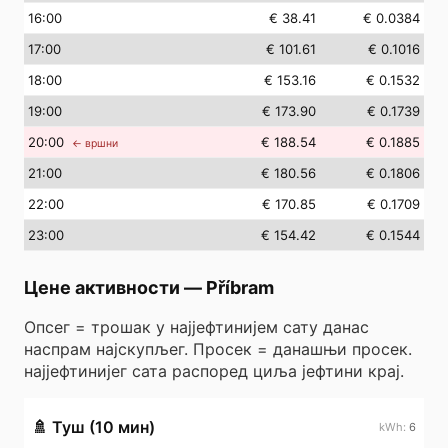
16
:00
€ 38.41
€ 0.0384
17
:00
€ 101.61
€ 0.1016
18
:00
€ 153.16
€ 0.1532
19
:00
€ 173.90
€ 0.1739
20
:00
€ 188.54
€ 0.1885
← вршни
21
:00
€ 180.56
€ 0.1806
22
:00
€ 170.85
€ 0.1709
23
:00
€ 154.42
€ 0.1544
Цене активности
—
Příbram
Опсег = трошак у најјефтинијем сату данас
наспрам најскупљег. Просек = данашњи просек.
најјефтинијег сата распоред циља јефтини крај.
🚿
Туш (10 мин)
6