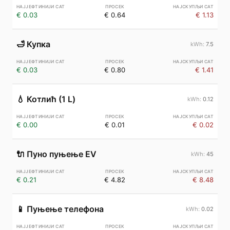
€ 0.03
€ 0.64
€ 1.13
🛁
Купка
7.5
€ 0.03
€ 0.80
€ 1.41
💧
Котлић (1 L)
0.12
€ 0.00
€ 0.01
€ 0.02
🔌
Пуно пуњење EV
45
€ 0.21
€ 4.82
€ 8.48
📱
Пуњење телефона
0.02