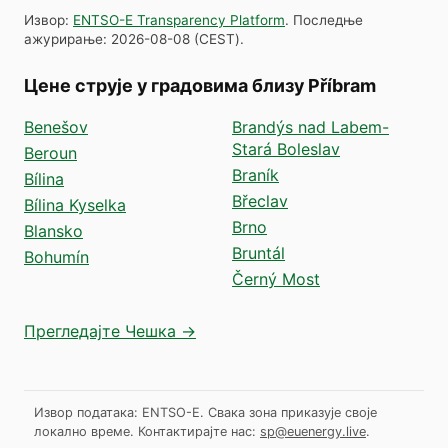
Извор
:
ENTSO-E Transparency Platform
.
Последње
ажурирање
:
2026-08-08
(
CEST
).
Цене струје у градовима близу Příbram
Benešov
Brandýs nad Labem-
Stará Boleslav
Beroun
Braník
Bílina
Břeclav
Bílina Kyselka
Brno
Blansko
Bruntál
Bohumín
Černý Most
Прегледајте Чешка →
Извор података: ENTSO-E. Свака зона приказује своје
локално време.
Контактирајте нас:
sp@euenergy.live
.