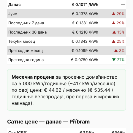
Данас
€ 0.1071
/kWh
—
Јуче
€ 0.1378
/kWh
▲
29
%
Последњих 7 дана
€ 0.1381
/kWh
▲
29
%
Последњих 30 дана
€ 0.1210
/kWh
▲
13
%
Текући месец
€ 0.1342
/kWh
▲
25
%
Претходни месец
€ 0.1099
/kWh
▲
3
%
Претходна година
€ 0.0780
/kWh
▼
27
%
Месечна процена
за просечно домаћинство
са 5 000 kWh/годишње (~417 kWh/месечно)
по овој цени: € 44.62 / месечно (€ 535.44 /
годишње велепродаја, пре пореза и мрежних
накнада).
Сатне цене — данас
—
Příbram
Сат (СЕВ)
€/MWh
€/kWh