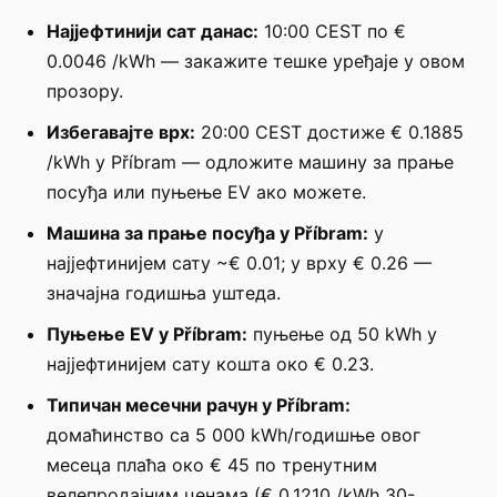
Најјефтинији сат данас:
10:00 CEST по €
0.0046 /kWh — закажите тешке уређаје у овом
прозору.
Избегавајте врх:
20:00 CEST достиже € 0.1885
/kWh у Příbram — одложите машину за прање
посуђа или пуњење EV ако можете.
Машина за прање посуђа у Příbram:
у
најјефтинијем сату ~€ 0.01; у врху € 0.26 —
значајна годишња уштеда.
Пуњење EV у Příbram:
пуњење од 50 kWh у
најјефтинијем сату кошта око € 0.23.
Типичан месечни рачун у Příbram:
домаћинство са 5 000 kWh/годишње овог
месеца плаћа око € 45 по тренутним
велепродајним ценама (€ 0.1210 /kWh 30-