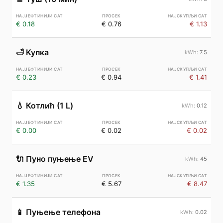
€ 0.18
€ 0.76
€ 1.13
🛁
Купка
7.5
€ 0.23
€ 0.94
€ 1.41
💧
Котлић (1 L)
0.12
€ 0.00
€ 0.02
€ 0.02
🔌
Пуно пуњење EV
45
€ 1.35
€ 5.67
€ 8.47
📱
Пуњење телефона
0.02