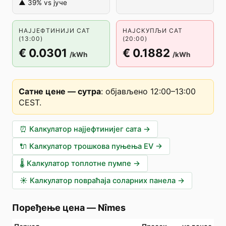
▲ 39% vs јуче
НАЈЈЕФТИНИЈИ САТ
НАЈСКУПЉИ САТ
(13:00)
(20:00)
€ 0.0301
€ 0.1882
/kWh
/kWh
Сатне цене — сутра
:
објављено 12:00–13:00
CEST
.
⏰
Калкулатор најјефтинијег сата
→
🔌
Калкулатор трошкова пуњења EV
→
🌡️
Калкулатор топлотне пумпе
→
☀️
Калкулатор повраћаја соларних панела
→
Поређење цена
—
Nîmes