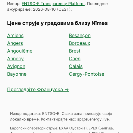
Извор
:
ENTSO-E Transparency Platform
.
Последње
ажурирање
:
2026-08-10
(
CEST
).
Цене струје у градовима близу Nîmes
Amiens
Besançon
Angers
Bordeaux
Angoulême
Brest
Annecy
Caen
Avignon
Calais
Bayonne
Cergy-Pontoise
Прегледајте Француска →
Извор података: ENTSO-E. Свака зона приказује своје
локално време.
Контактирајте нас:
sp@euenergy.live
.
Европски оператори струје:
EXAA
(
Аустрија
)
,
EPEX
(
Белгија,