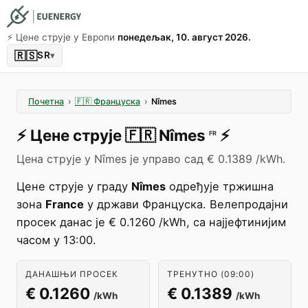
⚡️ Цене струје у Европи
понедељак, 10. август 2026.
🇷🇸
SR
▾
Почетна
›
🇫🇷
Француска
›
Nîmes
⚡️
Цене струје
🇫🇷
Nîmes
⚡️
FR
Цена струје у Nîmes је управо сад € 0.1389 /kWh.
Цене струје у граду
Nîmes
одређује тржишна
зона
France
у држави Француска. Велепродајни
просек данас је € 0.1260 /kWh, са најјефтинијим
часом у 13:00.
ДАНАШЊИ ПРОСЕК
ТРЕНУТНО (09:00)
€ 0.1260
€ 0.1389
/kWh
/kWh