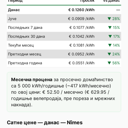
Период
Просек
vs данас
Данас
€ 0.1260
/kWh
—
Јуче
€ 0.0909
/kWh
▼
28
%
Последњих 7 дана
€ 0.1077
/kWh
▼
15
%
Последњих 30 дана
€ 0.1042
/kWh
▼
17
%
Текући месец
€ 0.1081
/kWh
▼
14
%
Претходни месец
€ 0.0952
/kWh
▼
24
%
Претходна година
€ 0.0551
/kWh
▼
56
%
Месечна процена
за просечно домаћинство
са 5 000 kWh/годишње (~417 kWh/месечно)
по овој цени: € 52.50 / месечно (€ 629.95 /
годишње велепродаја, пре пореза и мрежних
накнада).
Сатне цене — данас
—
Nîmes