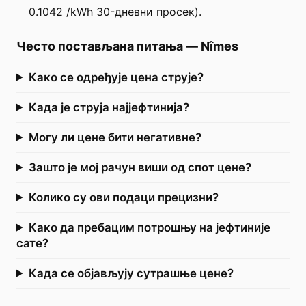
0.1042 /kWh 30-дневни просек).
Често постављана питања
—
Nîmes
Како се одређује цена струје?
Када је струја најјефтинија?
Могу ли цене бити негативне?
Зашто је мој рачун виши од спот цене?
Колико су ови подаци прецизни?
Како да пребацим потрошњу на јефтиније
сате?
Када се објављују сутрашње цене?