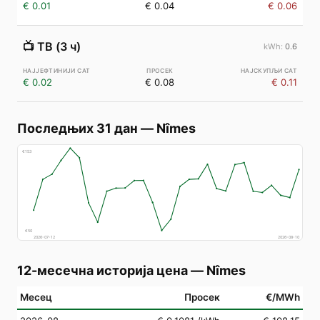
€ 0.01
€ 0.04
€ 0.06
📺
ТВ (3 ч)
0.6
€ 0.02
€ 0.08
€ 0.11
Последњих 31 дан
—
Nîmes
€
153
€
50
2026-07-12
2026-08-10
12-месечна историја цена
—
Nîmes
Месец
Просек
€/MWh