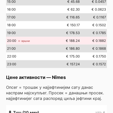
15
:00
€ 45.68
€ 0.0457
16
:00
€ 62.30
€ 0.0623
17
:00
€ 116.65
€ 0.1167
18
:00
€ 150.17
€ 0.1502
19
:00
€ 178.53
€ 0.1785
20
:00
€ 188.24
€ 0.1882
← вршни
21
:00
€ 186.80
€ 0.1868
22
:00
€ 175.00
€ 0.1750
23
:00
€ 157.24
€ 0.1572
Цене активности
—
Nîmes
Опсег = трошак у најјефтинијем сату данас
наспрам најскупљег. Просек = данашњи просек.
најјефтинијег сата распоред циља јефтини крај.
🚿
Туш (10 мин)
6