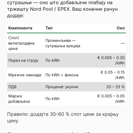
сутрашњи — оно што добављачи плаћају на
тржишту Nord Pool / EPEX. Ваш коначни рачун
додаје:
Компонента
Тип
Око
Спот/
Променљива —
велепродајна
—
сутрашња аукција
цена
€ 0.005 – 0.20
Порез на струју
По kWh
/kWh
€ 0.05 – 0.15
Мрежне накнаде
По kWh + фиксна
/kWh
ПДВ
Проценат укупне
20 – 25 %
Маржа
€ 0.005 – 0.05
По kWh
добављача
/kWh
Правило: додајте 30–60 % спот цени за крајњу
цену.