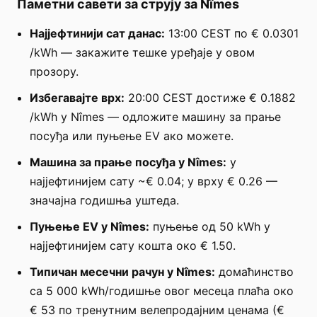
Паметни савети за струју за Nîmes
Најјефтинији сат данас:
13:00 CEST по € 0.0301
/kWh — закажите тешке уређаје у овом
прозору.
Избегавајте врх:
20:00 CEST достиже € 0.1882
/kWh у Nîmes — одложите машину за прање
посуђа или пуњење EV ако можете.
Машина за прање посуђа у Nîmes:
у
најјефтинијем сату ~€ 0.04; у врху € 0.26 —
значајна годишња уштеда.
Пуњење EV у Nîmes:
пуњење од 50 kWh у
најјефтинијем сату кошта око € 1.50.
Типичан месечни рачун у Nîmes:
домаћинство
са 5 000 kWh/годишње овог месеца плаћа око
€ 53 по тренутним велепродајним ценама (€