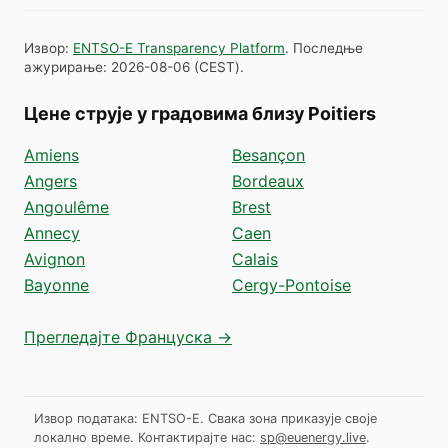
Извор
:
ENTSO-E Transparency Platform
.
Последње
ажурирање
:
2026-08-06
(
CEST
).
Цене струје у градовима близу Poitiers
Amiens
Besançon
Angers
Bordeaux
Angoulême
Brest
Annecy
Caen
Avignon
Calais
Bayonne
Cergy-Pontoise
Прегледајте Француска →
Извор података: ENTSO-E. Свака зона приказује своје
локално време.
Контактирајте нас:
sp@euenergy.live
.