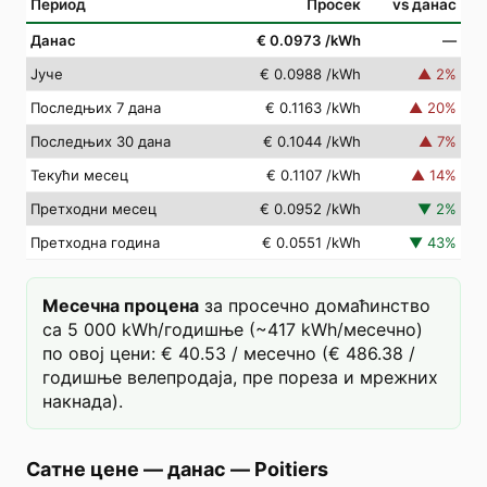
Период
Просек
vs данас
Данас
€ 0.0973
/kWh
—
Јуче
€ 0.0988
/kWh
▲
2
%
Последњих 7 дана
€ 0.1163
/kWh
▲
20
%
Последњих 30 дана
€ 0.1044
/kWh
▲
7
%
Текући месец
€ 0.1107
/kWh
▲
14
%
Претходни месец
€ 0.0952
/kWh
▼
2
%
Претходна година
€ 0.0551
/kWh
▼
43
%
Месечна процена
за просечно домаћинство
са 5 000 kWh/годишње (~417 kWh/месечно)
по овој цени: € 40.53 / месечно (€ 486.38 /
годишње велепродаја, пре пореза и мрежних
накнада).
Сатне цене — данас
—
Poitiers