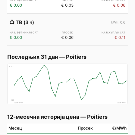
€ 0.00
€ 0.03
€ 0.06
📺
ТВ (3 ч)
0.6
€ 0.00
€ 0.06
€ 0.11
Последњих 31 дан
—
Poitiers
€
153
€
50
2026-07-08
2026-08-07
12-месечна историја цена
—
Poitiers
Месец
Просек
€/MWh