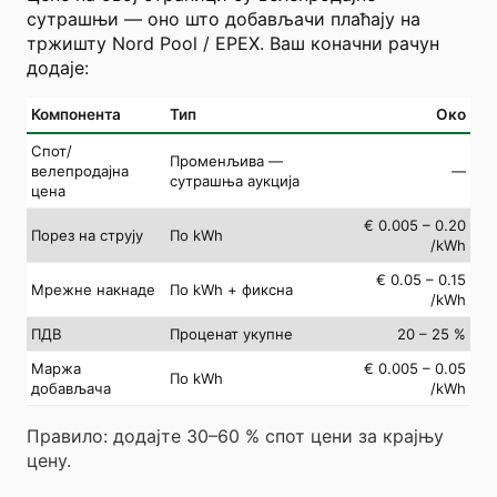
сутрашњи — оно што добављачи плаћају на
тржишту Nord Pool / EPEX. Ваш коначни рачун
додаје:
Компонента
Тип
Око
Спот/
Променљива —
велепродајна
—
сутрашња аукција
цена
€ 0.005 – 0.20
Порез на струју
По kWh
/kWh
€ 0.05 – 0.15
Мрежне накнаде
По kWh + фиксна
/kWh
ПДВ
Проценат укупне
20 – 25 %
Маржа
€ 0.005 – 0.05
По kWh
добављача
/kWh
Правило: додајте 30–60 % спот цени за крајњу
цену.