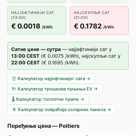
НАЈЈЕФТИНИЈИ САТ
НАЈСКУПЉИ САТ
(13:00)
(21:00)
€ 0.0018
€ 0.1782
/kWh
/kWh
Сатне цене — сутра
—
најјефтинији сат у
13
:00
CEST
(
€ 0.0075
/kWh),
најскупљи сат у
22
:00
CEST
(
€ 0.1695
/kWh).
⏰
Калкулатор најјефтинијег сата
→
🔌
Калкулатор трошкова пуњења EV
→
🌡️
Калкулатор топлотне пумпе
→
☀️
Калкулатор повраћаја соларних панела
→
Поређење цена
—
Poitiers