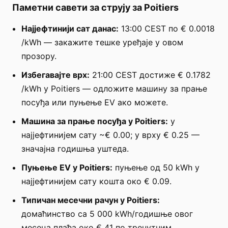
Паметни савети за струју за Poitiers
Најјефтинији сат данас:
13:00 CEST по € 0.0018
/kWh — закажите тешке уређаје у овом
прозору.
Избегавајте врх:
21:00 CEST достиже € 0.1782
/kWh у Poitiers — одложите машину за прање
посуђа или пуњење EV ако можете.
Машина за прање посуђа у Poitiers:
у
најјефтинијем сату ~€ 0.00; у врху € 0.25 —
значајна годишња уштеда.
Пуњење EV у Poitiers:
пуњење од 50 kWh у
најјефтинијем сату кошта око € 0.09.
Типичан месечни рачун у Poitiers:
домаћинство са 5 000 kWh/годишње овог
месеца плаћа око € 41 по тренутним