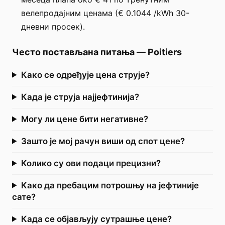
велепродајним ценама (€ 0.1044 /kWh 30-
дневни просек).
Често постављана питања
—
Poitiers
Како се одређује цена струје?
Када је струја најјефтинија?
Могу ли цене бити негативне?
Зашто је мој рачун виши од спот цене?
Колико су ови подаци прецизни?
Како да пребацим потрошњу на јефтиније
сате?
Када се објављују сутрашње цене?