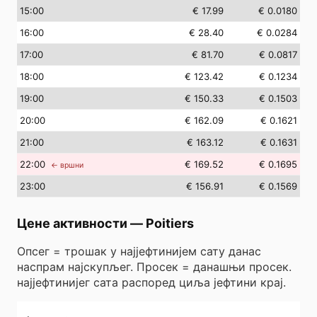
15
:00
€ 17.99
€ 0.0180
16
:00
€ 28.40
€ 0.0284
17
:00
€ 81.70
€ 0.0817
18
:00
€ 123.42
€ 0.1234
19
:00
€ 150.33
€ 0.1503
20
:00
€ 162.09
€ 0.1621
21
:00
€ 163.12
€ 0.1631
22
:00
€ 169.52
€ 0.1695
← вршни
23
:00
€ 156.91
€ 0.1569
Цене активности
—
Poitiers
Опсег = трошак у најјефтинијем сату данас
наспрам најскупљег. Просек = данашњи просек.
најјефтинијег сата распоред циља јефтини крај.