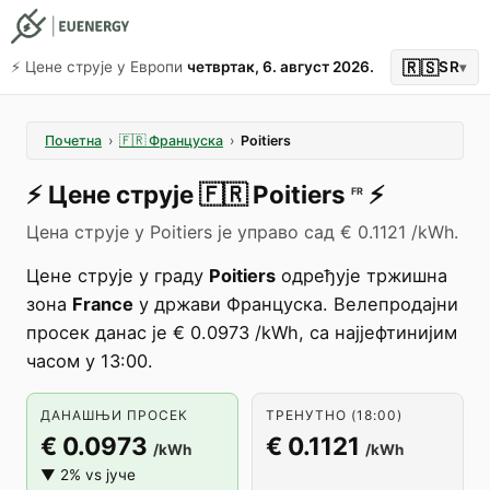
🇷🇸
⚡️ Цене струје у Европи
четвртак, 6. август 2026.
SR
▾
Почетна
›
🇫🇷
Француска
›
Poitiers
⚡️
Цене струје
🇫🇷
Poitiers
⚡️
FR
Цена струје у Poitiers је управо сад € 0.1121 /kWh.
Цене струје у граду
Poitiers
одређује тржишна
зона
France
у држави Француска. Велепродајни
просек данас је € 0.0973 /kWh, са најјефтинијим
часом у 13:00.
ДАНАШЊИ ПРОСЕК
ТРЕНУТНО (18:00)
€ 0.0973
€ 0.1121
/kWh
/kWh
▼ 2% vs јуче