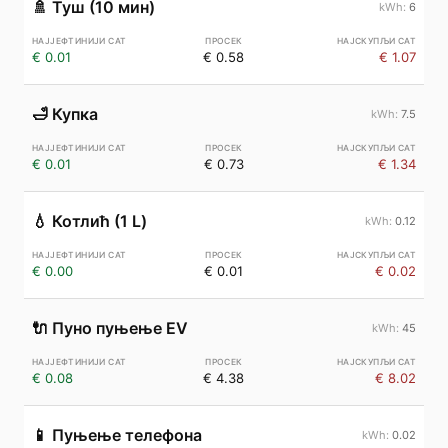
🚿
Туш (10 мин)
6
€ 0.01
€ 0.58
€ 1.07
🛁
Купка
7.5
€ 0.01
€ 0.73
€ 1.34
💧
Котлић (1 L)
0.12
€ 0.00
€ 0.01
€ 0.02
🔌
Пуно пуњење EV
45
€ 0.08
€ 4.38
€ 8.02
📱
Пуњење телефона
0.02