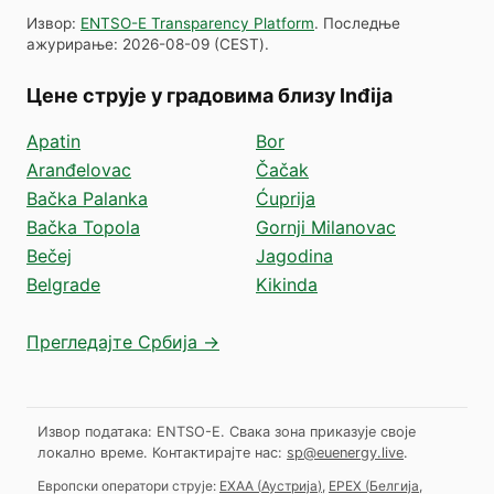
Извор
:
ENTSO-E Transparency Platform
.
Последње
ажурирање
:
2026-08-09
(
CEST
).
Цене струје у градовима близу Inđija
Apatin
Bor
Aranđelovac
Čačak
Bačka Palanka
Ćuprija
Bačka Topola
Gornji Milanovac
Bečej
Jagodina
Belgrade
Kikinda
Прегледајте Србија →
Извор података: ENTSO-E. Свака зона приказује своје
локално време.
Контактирајте нас:
sp@euenergy.live
.
Европски оператори струје:
EXAA
(
Аустрија
)
,
EPEX
(
Белгија,