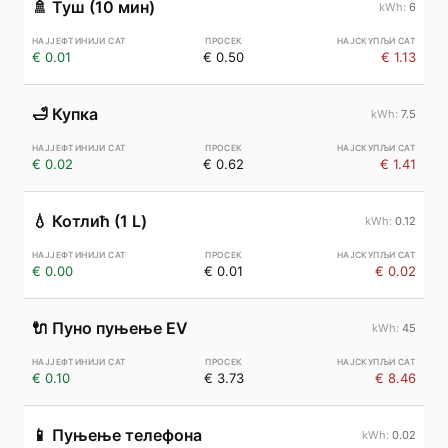
🚿
Туш (10 мин)
6
€ 0.01
€ 0.50
€ 1.13
🛁
Купка
7.5
€ 0.02
€ 0.62
€ 1.41
💧
Котлић (1 L)
0.12
€ 0.00
€ 0.01
€ 0.02
🔌
Пуно пуњење EV
45
€ 0.10
€ 3.73
€ 8.46
📱
Пуњење телефона
0.02