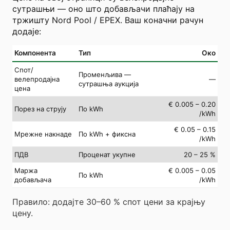
сутрашњи — оно што добављачи плаћају на
тржишту Nord Pool / EPEX. Ваш коначни рачун
додаје:
Компонента
Тип
Око
Спот/
Променљива —
велепродајна
—
сутрашња аукција
цена
€ 0.005 – 0.20
Порез на струју
По kWh
/kWh
€ 0.05 – 0.15
Мрежне накнаде
По kWh + фиксна
/kWh
ПДВ
Проценат укупне
20 – 25 %
Маржа
€ 0.005 – 0.05
По kWh
добављача
/kWh
Правило: додајте 30–60 % спот цени за крајњу
цену.