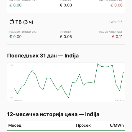
€ 0.00
€ 0.03
€ 0.06
📺
ТВ (3 ч)
0.6
€ 0.00
€ 0.05
€ 0.11
Последњих 31 дан
—
Inđija
€
185
€
58
2026-07-11
2026-08-10
12-месечна историја цена
—
Inđija
Месец
Просек
€/MWh