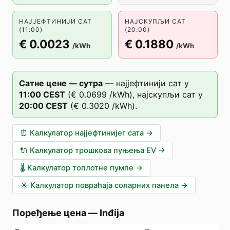
НАЈЈЕФТИНИЈИ САТ
НАЈСКУПЉИ САТ
(11:00)
(20:00)
€ 0.0023
€ 0.1880
/kWh
/kWh
Сатне цене — сутра
—
најјефтинији сат у
11
:00
CEST
(
€ 0.0699
/kWh),
најскупљи сат у
20
:00
CEST
(
€ 0.3020
/kWh).
⏰
Калкулатор најјефтинијег сата
→
🔌
Калкулатор трошкова пуњења EV
→
🌡️
Калкулатор топлотне пумпе
→
☀️
Калкулатор повраћаја соларних панела
→
Поређење цена
—
Inđija