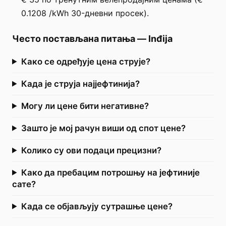
0.1208 /kWh 30-дневни просек).
Често постављана питања
—
Inđija
Како се одређује цена струје?
Када је струја најјефтинија?
Могу ли цене бити негативне?
Зашто је мој рачун виши од спот цене?
Колико су ови подаци прецизни?
Како да пребацим потрошњу на јефтиније
сате?
Када се објављују сутрашње цене?