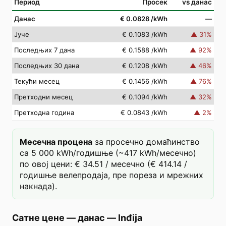
Период
Просек
vs данас
Данас
€ 0.0828
/kWh
—
Јуче
€ 0.1083
/kWh
▲
31
%
Последњих 7 дана
€ 0.1588
/kWh
▲
92
%
Последњих 30 дана
€ 0.1208
/kWh
▲
46
%
Текући месец
€ 0.1456
/kWh
▲
76
%
Претходни месец
€ 0.1094
/kWh
▲
32
%
Претходна година
€ 0.0843
/kWh
▲
2
%
Месечна процена
за просечно домаћинство
са 5 000 kWh/годишње (~417 kWh/месечно)
по овој цени: € 34.51 / месечно (€ 414.14 /
годишње велепродаја, пре пореза и мрежних
накнада).
Сатне цене — данас
—
Inđija