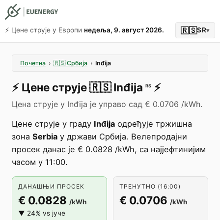
🇷🇸
⚡️ Цене струје у Европи
недеља, 9. август 2026.
SR
▾
Почетна
›
🇷🇸
Србија
›
Inđija
⚡️
Цене струје
🇷🇸
Inđija
⚡️
RS
Цена струје у Inđija је управо сад € 0.0706 /kWh.
Цене струје у граду
Inđija
одређује тржишна
зона
Serbia
у држави Србија. Велепродајни
просек данас је € 0.0828 /kWh, са најјефтинијим
часом у 11:00.
ДАНАШЊИ ПРОСЕК
ТРЕНУТНО (16:00)
€ 0.0828
€ 0.0706
/kWh
/kWh
▼ 24% vs јуче