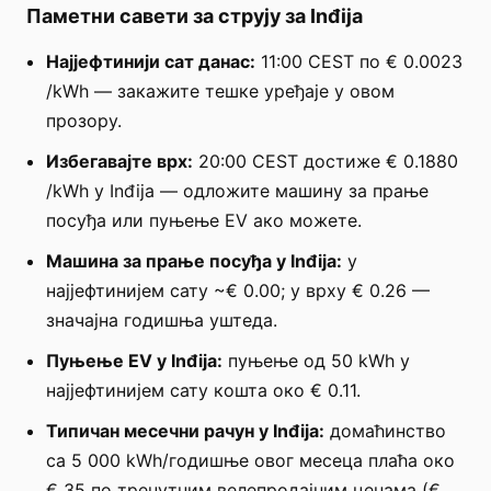
Паметни савети за струју за Inđija
Најјефтинији сат данас:
11:00 CEST по € 0.0023
/kWh — закажите тешке уређаје у овом
прозору.
Избегавајте врх:
20:00 CEST достиже € 0.1880
/kWh у Inđija — одложите машину за прање
посуђа или пуњење EV ако можете.
Машина за прање посуђа у Inđija:
у
најјефтинијем сату ~€ 0.00; у врху € 0.26 —
значајна годишња уштеда.
Пуњење EV у Inđija:
пуњење од 50 kWh у
најјефтинијем сату кошта око € 0.11.
Типичан месечни рачун у Inđija:
домаћинство
са 5 000 kWh/годишње овог месеца плаћа око
€ 35 по тренутним велепродајним ценама (€