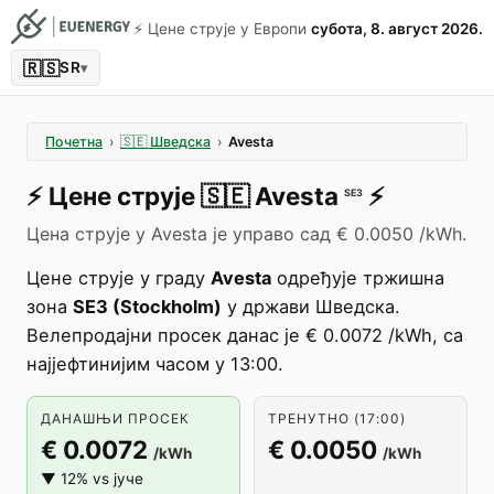
⚡️ Цене струје у Европи
субота, 8. август 2026.
🇷🇸
SR
▾
Почетна
›
🇸🇪
Шведска
›
Avesta
⚡️
Цене струје
🇸🇪
Avesta
⚡️
SE3
Цена струје у Avesta је управо сад € 0.0050 /kWh.
Цене струје у граду
Avesta
одређује тржишна
зона
SE3 (Stockholm)
у држави Шведска.
Велепродајни просек данас је € 0.0072 /kWh, са
најјефтинијим часом у 13:00.
ДАНАШЊИ ПРОСЕК
ТРЕНУТНО (17:00)
€ 0.0072
€ 0.0050
/kWh
/kWh
▼ 12% vs јуче