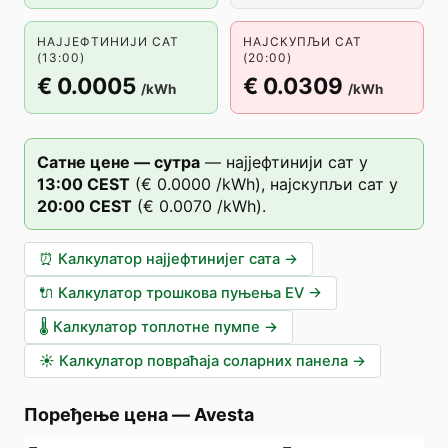
НАЈЈЕФТИНИЈИ САТ
НАЈСКУПЉИ САТ
(13:00)
(20:00)
€ 0.0005
€ 0.0309
/kWh
/kWh
Сатне цене — сутра
—
најјефтинији сат у
13
:00
CEST
(
€ 0.0000
/kWh),
најскупљи сат у
20
:00
CEST
(
€ 0.0070
/kWh).
⏰
Калкулатор најјефтинијег сата
→
🔌
Калкулатор трошкова пуњења EV
→
🌡️
Калкулатор топлотне пумпе
→
☀️
Калкулатор повраћаја соларних панела
→
Поређење цена
—
Avesta