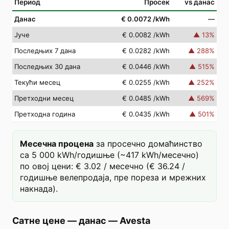
Период
Просек
vs данас
Данас
€ 0.0072
/kWh
—
Јуче
€ 0.0082
/kWh
▲
13
%
Последњих 7 дана
€ 0.0282
/kWh
▲
288
%
Последњих 30 дана
€ 0.0446
/kWh
▲
515
%
Текући месец
€ 0.0255
/kWh
▲
252
%
Претходни месец
€ 0.0485
/kWh
▲
569
%
Претходна година
€ 0.0435
/kWh
▲
501
%
Месечна процена
за просечно домаћинство
са 5 000 kWh/годишње (~417 kWh/месечно)
по овој цени: € 3.02 / месечно (€ 36.24 /
годишње велепродаја, пре пореза и мрежних
накнада).
Сатне цене — данас
—
Avesta