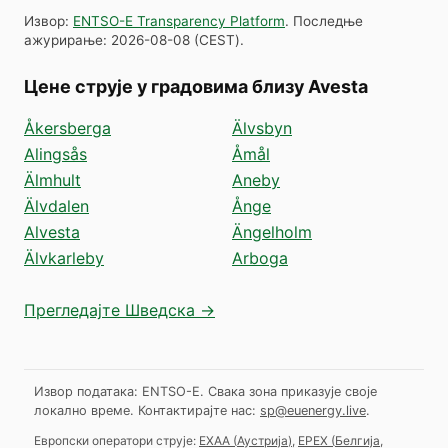
Извор
:
ENTSO-E Transparency Platform
.
Последње
ажурирање
:
2026-08-08
(
CEST
).
Цене струје у градовима близу Avesta
Åkersberga
Älvsbyn
Alingsås
Åmål
Älmhult
Aneby
Älvdalen
Ånge
Alvesta
Ängelholm
Älvkarleby
Arboga
Прегледајте Шведска →
Извор података: ENTSO-E. Свака зона приказује своје
локално време.
Контактирајте нас:
sp@euenergy.live
.
Европски оператори струје:
EXAA
(
Аустрија
)
,
EPEX
(
Белгија,