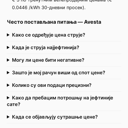
0.0446 /kWh 30-дневни просек).
Често постављана питања
—
Avesta
Како се одређује цена струје?
Када је струја најјефтинија?
Могу ли цене бити негативне?
Зашто је мој рачун виши од спот цене?
Колико су ови подаци прецизни?
Како да пребацим потрошњу на јефтиније
сате?
Када се објављују сутрашње цене?