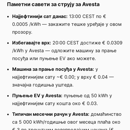
Паметни савети за струју за Avesta
Најјефтинији сат данас:
13:00 CEST по €
0.0005 /kWh — закажите тешке уређаје у овом
прозору.
Избегавајте врх:
20:00 CEST достиже € 0.0309
/kWh у Avesta — одложите машину за прање
посуђа или пуњење EV ако можете.
Машина за прање посуђа у Avesta:
у
најјефтинијем сату ~€ 0.00; у врху € 0.04 —
значајна годишња уштеда.
Пуњење EV у Avesta:
пуњење од 50 kWh у
најјефтинијем сату кошта око € 0.03.
Типичан месечни рачун у Avesta:
домаћинство
са 5 000 kWh/годишње овог месеца плаћа око
€ 3 по тренутним велепродајним ценама (€