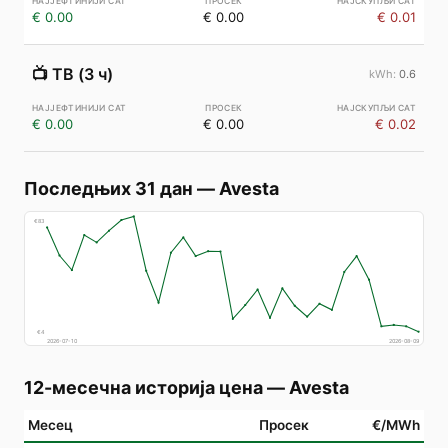
€ 0.00
€ 0.00
€ 0.01
📺
ТВ (3 ч)
0.6
€ 0.00
€ 0.00
€ 0.02
Последњих 31 дан
—
Avesta
€
83
€
4
2026-07-10
2026-08-09
12-месечна историја цена
—
Avesta
Месец
Просек
€/MWh