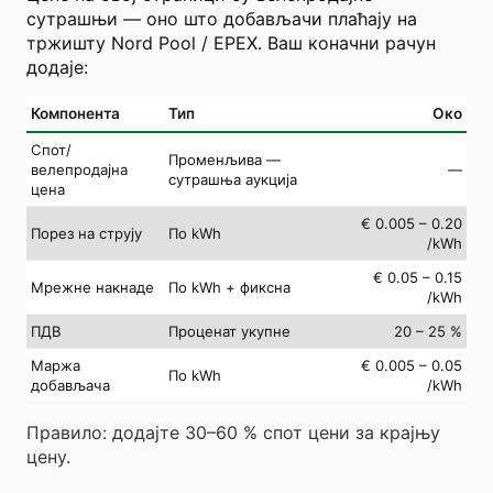
сутрашњи — оно што добављачи плаћају на
тржишту Nord Pool / EPEX. Ваш коначни рачун
додаје:
Компонента
Тип
Око
Спот/
Променљива —
велепродајна
—
сутрашња аукција
цена
€ 0.005 – 0.20
Порез на струју
По kWh
/kWh
€ 0.05 – 0.15
Мрежне накнаде
По kWh + фиксна
/kWh
ПДВ
Проценат укупне
20 – 25 %
Маржа
€ 0.005 – 0.05
По kWh
добављача
/kWh
Правило: додајте 30–60 % спот цени за крајњу
цену.