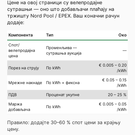
Цене на овој страници су велепродајне
сутрашњи — оно што добављачи плаћају на
тржишту Nord Pool / EPEX. Ваш коначни рачун
додаје:
Компонента
Тип
Око
Спот/
Променљива —
велепродајна
—
сутрашња аукција
цена
€ 0.005 – 0.20
Порез на струју
По kWh
/kWh
€ 0.05 – 0.15
Мрежне накнаде
По kWh + фиксна
/kWh
ПДВ
Проценат укупне
20 – 25 %
Маржа
€ 0.005 – 0.05
По kWh
добављача
/kWh
Правило: додајте 30–60 % спот цени за крајњу
цену.