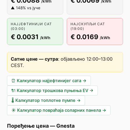
€ 0.0088
€ 0.0069
/kWh
/kWh
▲ 148% vs јуче
НАЈЈЕФТИНИЈИ САТ
НАЈСКУПЉИ САТ
(03:00)
(19:00)
€ 0.0031
€ 0.0169
/kWh
/kWh
Сатне цене — сутра
:
објављено 12:00–13:00
CEST
.
⏰
Калкулатор најјефтинијег сата
→
🔌
Калкулатор трошкова пуњења EV
→
🌡️
Калкулатор топлотне пумпе
→
☀️
Калкулатор повраћаја соларних панела
→
Поређење цена
—
Gnesta