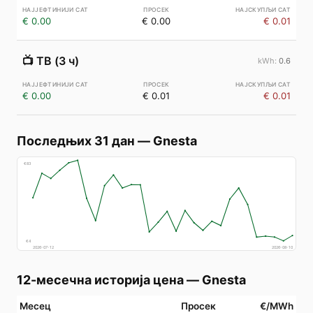
€ 0.00
€ 0.00
€ 0.01
📺
ТВ (3 ч)
0.6
€ 0.00
€ 0.01
€ 0.01
Последњих 31 дан
—
Gnesta
€
83
€
4
2026-07-12
2026-08-10
12-месечна историја цена
—
Gnesta
Месец
Просек
€/MWh