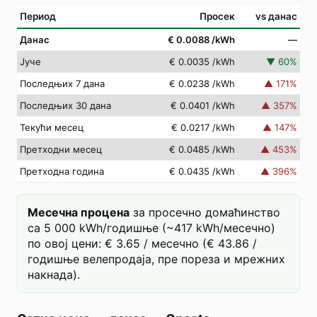
Период
Просек
vs данас
Данас
€ 0.0088
/kWh
—
Јуче
€ 0.0035
/kWh
▼
60
%
Последњих 7 дана
€ 0.0238
/kWh
▲
171
%
Последњих 30 дана
€ 0.0401
/kWh
▲
357
%
Текући месец
€ 0.0217
/kWh
▲
147
%
Претходни месец
€ 0.0485
/kWh
▲
453
%
Претходна година
€ 0.0435
/kWh
▲
396
%
Месечна процена
за просечно домаћинство
са 5 000 kWh/годишње (~417 kWh/месечно)
по овој цени: € 3.65 / месечно (€ 43.86 /
годишње велепродаја, пре пореза и мрежних
накнада).