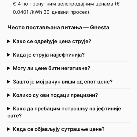
€ 4 по тренутним велепродајним ценама (€
0.0401 /kWh 30-дневни просек).
Често постављана питања
—
Gnesta
Како се одређује цена струје?
Када је струја најјефтинија?
Могу ли цене бити негативне?
Зашто је мој рачун виши од спот цене?
Колико су ови подаци прецизни?
Како да пребацим потрошњу на јефтиније
сате?
Када се објављују сутрашње цене?