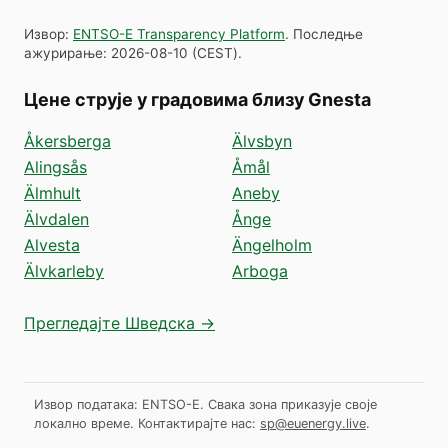
Извор
:
ENTSO-E Transparency Platform
.
Последње
ажурирање
:
2026-08-10
(
CEST
).
Цене струје у градовима близу Gnesta
Åkersberga
Älvsbyn
Alingsås
Åmål
Älmhult
Aneby
Älvdalen
Ånge
Alvesta
Ängelholm
Älvkarleby
Arboga
Прегледајте Шведска →
Извор података: ENTSO-E. Свака зона приказује своје
локално време.
Контактирајте нас:
sp@euenergy.live
.