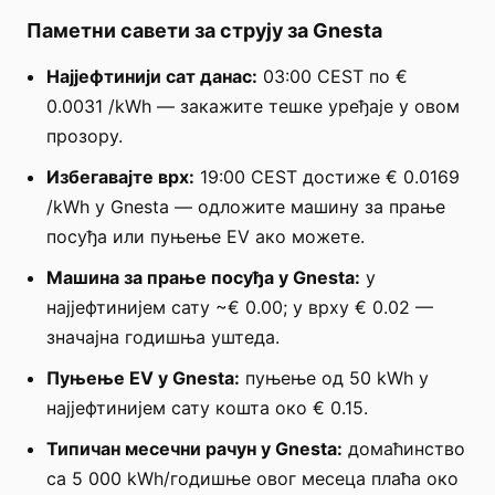
Паметни савети за струју за Gnesta
Најјефтинији сат данас:
03:00 CEST по €
0.0031 /kWh — закажите тешке уређаје у овом
прозору.
Избегавајте врх:
19:00 CEST достиже € 0.0169
/kWh у Gnesta — одложите машину за прање
посуђа или пуњење EV ако можете.
Машина за прање посуђа у Gnesta:
у
најјефтинијем сату ~€ 0.00; у врху € 0.02 —
значајна годишња уштеда.
Пуњење EV у Gnesta:
пуњење од 50 kWh у
најјефтинијем сату кошта око € 0.15.
Типичан месечни рачун у Gnesta:
домаћинство
са 5 000 kWh/годишње овог месеца плаћа око