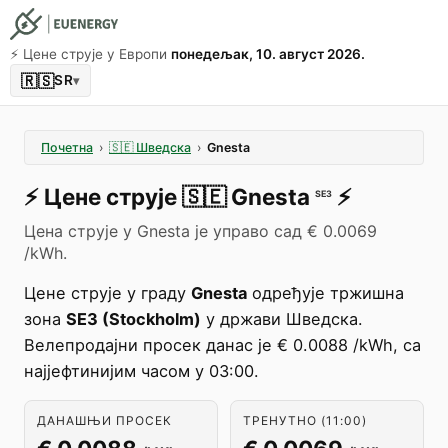
⚡️ Цене струје у Европи
понедељак, 10. август 2026.
🇷🇸
SR
▾
Почетна
›
🇸🇪
Шведска
›
Gnesta
⚡️
Цене струје
🇸🇪
Gnesta
⚡️
SE3
Цена струје у Gnesta је управо сад € 0.0069
/kWh.
Цене струје у граду
Gnesta
одређује тржишна
зона
SE3 (Stockholm)
у држави Шведска.
Велепродајни просек данас је € 0.0088 /kWh, са
најјефтинијим часом у 03:00.
ДАНАШЊИ ПРОСЕК
ТРЕНУТНО (11:00)