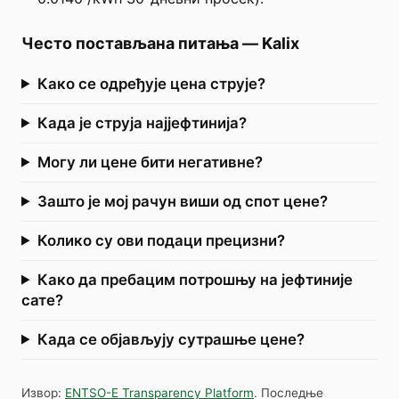
Често постављана питања
—
Kalix
Како се одређује цена струје?
Када је струја најјефтинија?
Могу ли цене бити негативне?
Зашто је мој рачун виши од спот цене?
Колико су ови подаци прецизни?
Како да пребацим потрошњу на јефтиније
сате?
Када се објављују сутрашње цене?
Извор
:
ENTSO-E Transparency Platform
.
Последње