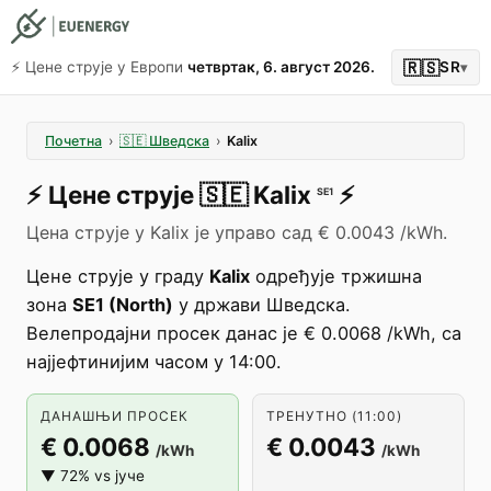
🇷🇸
⚡️ Цене струје у Европи
четвртак, 6. август 2026.
SR
▾
Почетна
›
🇸🇪
Шведска
›
Kalix
⚡️
Цене струје
🇸🇪
Kalix
⚡️
SE1
Цена струје у Kalix је управо сад € 0.0043 /kWh.
Цене струје у граду
Kalix
одређује тржишна
зона
SE1 (North)
у држави Шведска.
Велепродајни просек данас је € 0.0068 /kWh, са
најјефтинијим часом у 14:00.
ДАНАШЊИ ПРОСЕК
ТРЕНУТНО (11:00)
€ 0.0068
€ 0.0043
/kWh
/kWh
▼ 72% vs јуче