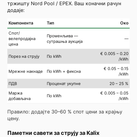
тржишту Nord Pool / EPEX. Ваш коначни рачун
додаје:
Компонента
Тип
Око
Спот/
Променљива —
велепродајна
—
сутрашња аукција
цена
€ 0.005 – 0.20
Порез на струју
По kWh
/kWh
€ 0.05 – 0.15
Мрежне накнаде
По kWh + фиксна
/kWh
ПДВ
Проценат укупне
20 – 25 %
Маржа
€ 0.005 – 0.05
По kWh
добављача
/kWh
Правило: додајте 30–60 % спот цени за крајњу
цену.
Паметни савети за струју за Kalix