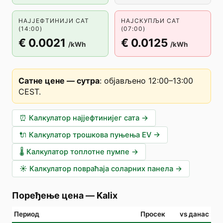
НАЈЈЕФТИНИЈИ САТ
НАЈСКУПЉИ САТ
(14:00)
(07:00)
€ 0.0021
€ 0.0125
/kWh
/kWh
Сатне цене — сутра
:
објављено 12:00–13:00
CEST
.
⏰
Калкулатор најјефтинијег сата
→
🔌
Калкулатор трошкова пуњења EV
→
🌡️
Калкулатор топлотне пумпе
→
☀️
Калкулатор повраћаја соларних панела
→
Поређење цена
—
Kalix
Период
Просек
vs данас