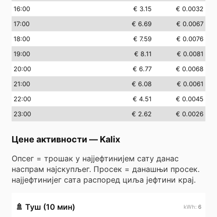
16
:00
€ 3.15
€ 0.0032
17
:00
€ 6.69
€ 0.0067
18
:00
€ 7.59
€ 0.0076
19
:00
€ 8.11
€ 0.0081
20
:00
€ 6.77
€ 0.0068
21
:00
€ 6.08
€ 0.0061
22
:00
€ 4.51
€ 0.0045
23
:00
€ 2.62
€ 0.0026
Цене активности
—
Kalix
Опсег = трошак у најјефтинијем сату данас
наспрам најскупљег. Просек = данашњи просек.
најјефтинијег сата распоред циља јефтини крај.
🚿
Туш (10 мин)
6