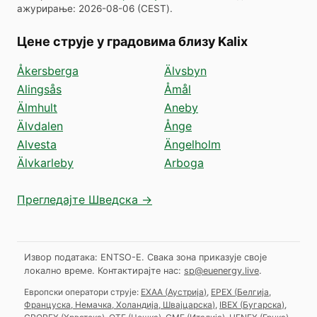
ажурирање
:
2026-08-06
(
CEST
).
Цене струје у градовима близу Kalix
Åkersberga
Älvsbyn
Alingsås
Åmål
Älmhult
Aneby
Älvdalen
Ånge
Alvesta
Ängelholm
Älvkarleby
Arboga
Прегледајте Шведска →
Извор података: ENTSO-E. Свака зона приказује своје
локално време.
Контактирајте нас:
sp@euenergy.live
.
Европски оператори струје:
EXAA
(
Аустрија
)
,
EPEX
(
Белгија,
Француска, Немачка, Холандија, Швајцарска
)
,
IBEX
(
Бугарска
)
,