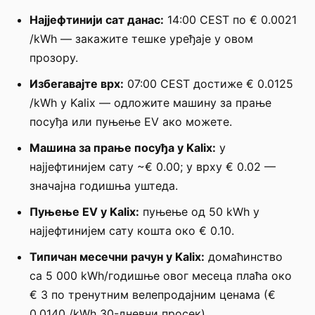
Најјефтинији сат данас:
14:00 CEST по € 0.0021
/kWh — закажите тешке уређаје у овом
прозору.
Избегавајте врх:
07:00 CEST достиже € 0.0125
/kWh у Kalix — одложите машину за прање
посуђа или пуњење EV ако можете.
Машина за прање посуђа у Kalix:
у
најјефтинијем сату ~€ 0.00; у врху € 0.02 —
значајна годишња уштеда.
Пуњење EV у Kalix:
пуњење од 50 kWh у
најјефтинијем сату кошта око € 0.10.
Типичан месечни рачун у Kalix:
домаћинство
са 5 000 kWh/годишње овог месеца плаћа око
€ 3 по тренутним велепродајним ценама (€
0.0140 /kWh 30-дневни просек).