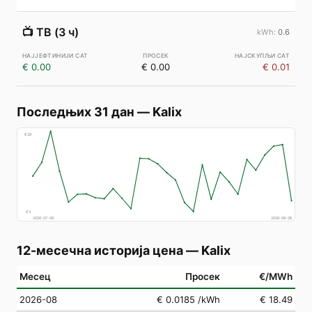
📺
ТВ (3 ч)
0.6
€ 0.00
€ 0.00
€ 0.01
Последњих 31 дан
—
Kalix
€
28
€
3
2026-07-08
2026-08-06
12-месечна историја цена
—
Kalix
Месец
Просек
€/MWh
2026-08
€ 0.0185
/kWh
€ 18.49