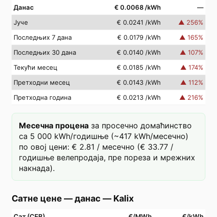
Данас
€ 0.0068
/kWh
—
Јуче
€ 0.0241
/kWh
▲
256
%
Последњих 7 дана
€ 0.0179
/kWh
▲
165
%
Последњих 30 дана
€ 0.0140
/kWh
▲
107
%
Текући месец
€ 0.0185
/kWh
▲
174
%
Претходни месец
€ 0.0143
/kWh
▲
112
%
Претходна година
€ 0.0213
/kWh
▲
216
%
Месечна процена
за просечно домаћинство
са 5 000 kWh/годишње (~417 kWh/месечно)
по овој цени: € 2.81 / месечно (€ 33.77 /
годишње велепродаја, пре пореза и мрежних
накнада).
Сатне цене — данас
—
Kalix
Сат (СЕВ)
€/MWh
€/kWh