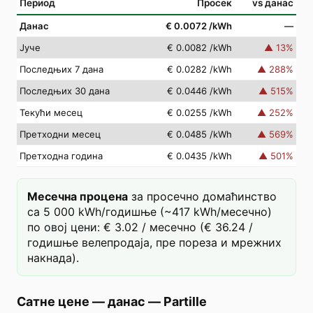
Период
Просек
vs данас
Данас
€ 0.0072
/kWh
—
Јуче
€ 0.0082
/kWh
▲
13
%
Последњих 7 дана
€ 0.0282
/kWh
▲
288
%
Последњих 30 дана
€ 0.0446
/kWh
▲
515
%
Текући месец
€ 0.0255
/kWh
▲
252
%
Претходни месец
€ 0.0485
/kWh
▲
569
%
Претходна година
€ 0.0435
/kWh
▲
501
%
Месечна процена
за просечно домаћинство
са 5 000 kWh/годишње (~417 kWh/месечно)
по овој цени: € 3.02 / месечно (€ 36.24 /
годишње велепродаја, пре пореза и мрежних
накнада).
Сатне цене — данас
—
Partille