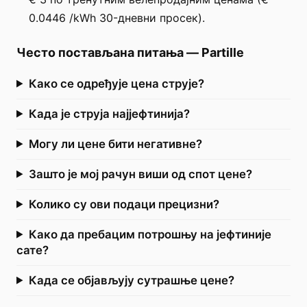
0.0446 /kWh 30-дневни просек).
Често постављана питања
—
Partille
Како се одређује цена струје?
Када је струја најјефтинија?
Могу ли цене бити негативне?
Зашто је мој рачун виши од спот цене?
Колико су ови подаци прецизни?
Како да пребацим потрошњу на јефтиније
сате?
Када се објављују сутрашње цене?