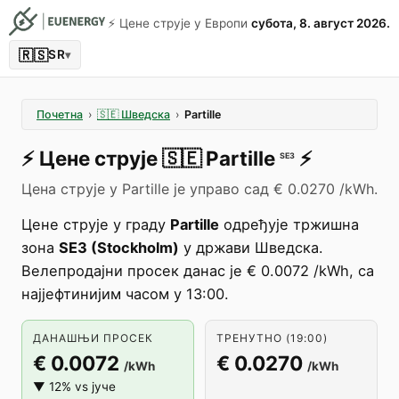
⚡️ Цене струје у Европи
субота, 8. август 2026.
🇷🇸
SR
▾
Почетна
›
🇸🇪
Шведска
›
Partille
⚡️
Цене струје
🇸🇪
Partille
⚡️
SE3
Цена струје у Partille је управо сад € 0.0270 /kWh.
Цене струје у граду
Partille
одређује тржишна
зона
SE3 (Stockholm)
у држави Шведска.
Велепродајни просек данас је € 0.0072 /kWh, са
најјефтинијим часом у 13:00.
ДАНАШЊИ ПРОСЕК
ТРЕНУТНО (19:00)
€ 0.0072
€ 0.0270
/kWh
/kWh
▼ 12% vs јуче