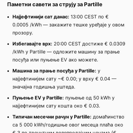
Паметни савети за струју за Partille
Најјефтинији сат данас:
13:00 CEST по €
0.0005 /kWh — закажите тешке уређаје у овом
прозору.
Избегавајте врх:
20:00 CEST достиже € 0.0309
/kWh у Partille — одложите машину за прање
посуђа или пуњење EV ако можете.
Машина за прање посуђа у Partille:
у
најјефтинијем сату ~€ 0.00; у врху € 0.04 —
значајна годишња уштеда.
Пуњење EV у Partille:
пуњење од 50 kWh у
најјефтинијем сату кошта око € 0.03.
Типичан месечни рачун у Partille:
домаћинство
са 5 000 kWh/годишње овог месеца плаћа око
€ 3 по тренутним велепродајним ценама (€