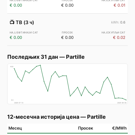
€ 0.00
€ 0.00
€ 0.01
📺
ТВ (3 ч)
0.6
€ 0.00
€ 0.00
€ 0.02
Последњих 31 дан
—
Partille
€
83
€
4
2026-07-10
2026-08-09
12-месечна историја цена
—
Partille
Месец
Просек
€/MWh