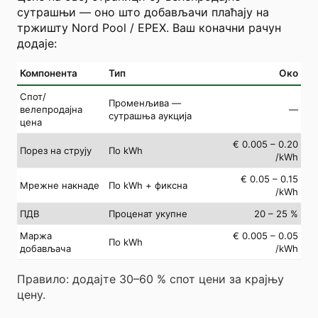
сутрашњи — оно што добављачи плаћају на
тржишту Nord Pool / EPEX. Ваш коначни рачун
додаје:
Компонента
Тип
Око
Спот/
Променљива —
велепродајна
—
сутрашња аукција
цена
€ 0.005 – 0.20
Порез на струју
По kWh
/kWh
€ 0.05 – 0.15
Мрежне накнаде
По kWh + фиксна
/kWh
ПДВ
Проценат укупне
20 – 25 %
Маржа
€ 0.005 – 0.05
По kWh
добављача
/kWh
Правило: додајте 30–60 % спот цени за крајњу
цену.