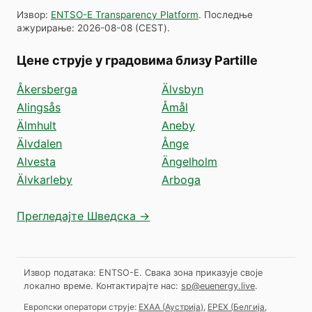
Извор
:
ENTSO-E Transparency Platform
.
Последње
ажурирање
:
2026-08-08
(
CEST
).
Цене струје у градовима близу Partille
Åkersberga
Älvsbyn
Alingsås
Åmål
Älmhult
Aneby
Älvdalen
Ånge
Alvesta
Ängelholm
Älvkarleby
Arboga
Прегледајте Шведска →
Извор података: ENTSO-E. Свака зона приказује своје
локално време.
Контактирајте нас:
sp@euenergy.live
.
Европски оператори струје:
EXAA
(
Аустрија
)
,
EPEX
(
Белгија,