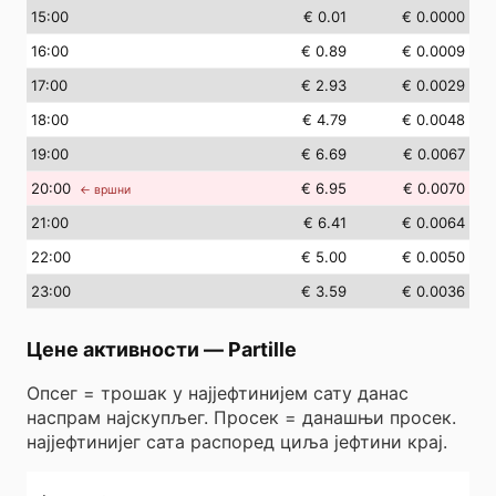
15
:00
€ 0.01
€ 0.0000
16
:00
€ 0.89
€ 0.0009
17
:00
€ 2.93
€ 0.0029
18
:00
€ 4.79
€ 0.0048
19
:00
€ 6.69
€ 0.0067
20
:00
€ 6.95
€ 0.0070
← вршни
21
:00
€ 6.41
€ 0.0064
22
:00
€ 5.00
€ 0.0050
23
:00
€ 3.59
€ 0.0036
Цене активности
—
Partille
Опсег = трошак у најјефтинијем сату данас
наспрам најскупљег. Просек = данашњи просек.
најјефтинијег сата распоред циља јефтини крај.