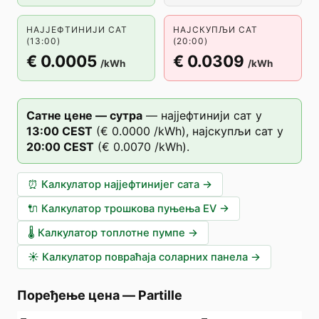
НАЈЈЕФТИНИЈИ САТ
НАЈСКУПЉИ САТ
(13:00)
(20:00)
€ 0.0005
€ 0.0309
/kWh
/kWh
Сатне цене — сутра
—
најјефтинији сат у
13
:00
CEST
(
€ 0.0000
/kWh),
најскупљи сат у
20
:00
CEST
(
€ 0.0070
/kWh).
⏰
Калкулатор најјефтинијег сата
→
🔌
Калкулатор трошкова пуњења EV
→
🌡️
Калкулатор топлотне пумпе
→
☀️
Калкулатор повраћаја соларних панела
→
Поређење цена
—
Partille