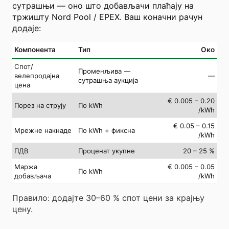
сутрашњи — оно што добављачи плаћају на
тржишту Nord Pool / EPEX. Ваш коначни рачун
додаје:
Компонента
Тип
Око
Спот/
Променљива —
велепродајна
—
сутрашња аукција
цена
€ 0.005 – 0.20
Порез на струју
По kWh
/kWh
€ 0.05 – 0.15
Мрежне накнаде
По kWh + фиксна
/kWh
ПДВ
Проценат укупне
20 – 25 %
Маржа
€ 0.005 – 0.05
По kWh
добављача
/kWh
Правило: додајте 30–60 % спот цени за крајњу
цену.