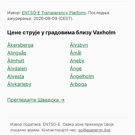
Извор
:
ENTSO-E Transparency Platform
.
Последње
ажурирање
:
2026-08-09
(
CEST
).
Цене струје у градовима близу Vaxholm
Åkersberga
Älvsbyn
Alingsås
Åmål
Älmhult
Aneby
Älvdalen
Ånge
Alvesta
Ängelholm
Älvkarleby
Arboga
Прегледајте Шведска →
Извор података: ENTSO-E. Свака зона приказује своје
локално време.
Контактирајте нас:
sp@euenergy.live
.