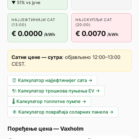
▼ 51% vs јуче
НАЈЈЕФТИНИЈИ САТ
НАЈСКУПЉИ САТ
(13:00)
(20:00)
€ 0.0000
€ 0.0070
/kWh
/kWh
Сатне цене — сутра
:
објављено 12:00–13:00
CEST
.
⏰
Калкулатор најјефтинијег сата
→
🔌
Калкулатор трошкова пуњења EV
→
🌡️
Калкулатор топлотне пумпе
→
☀️
Калкулатор повраћаја соларних панела
→
Поређење цена
—
Vaxholm