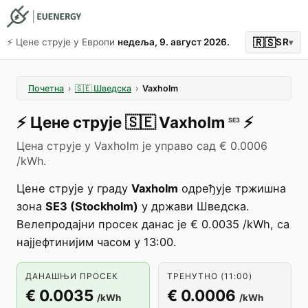
🇷🇸
⚡️ Цене струје у Европи
недеља, 9. август 2026.
SR
▾
Почетна
›
🇸🇪
Шведска
›
Vaxholm
⚡️
Цене струје
🇸🇪
Vaxholm
⚡️
SE3
Цена струје у Vaxholm је управо сад € 0.0006
/kWh.
Цене струје у граду
Vaxholm
одређује тржишна
зона
SE3 (Stockholm)
у држави Шведска.
Велепродајни просек данас је € 0.0035 /kWh, са
најјефтинијим часом у 13:00.
ДАНАШЊИ ПРОСЕК
ТРЕНУТНО (11:00)
€ 0.0035
€ 0.0006
/kWh
/kWh