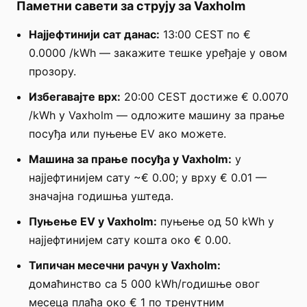
Паметни савети за струју за Vaxholm
Најјефтинији сат данас:
13:00 CEST по €
0.0000 /kWh — закажите тешке уређаје у овом
прозору.
Избегавајте врх:
20:00 CEST достиже € 0.0070
/kWh у Vaxholm — одложите машину за прање
посуђа или пуњење EV ако можете.
Машина за прање посуђа у Vaxholm:
у
најјефтинијем сату ~€ 0.00; у врху € 0.01 —
значајна годишња уштеда.
Пуњење EV у Vaxholm:
пуњење од 50 kWh у
најјефтинијем сату кошта око € 0.00.
Типичан месечни рачун у Vaxholm:
домаћинство са 5 000 kWh/годишње овог
месеца плаћа око € 1 по тренутним