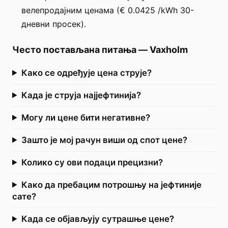
велепродајним ценама (€ 0.0425 /kWh 30-
дневни просек).
Често постављана питања
—
Vaxholm
Како се одређује цена струје?
Када је струја најјефтинија?
Могу ли цене бити негативне?
Зашто је мој рачун виши од спот цене?
Колико су ови подаци прецизни?
Како да пребацим потрошњу на јефтиније
сате?
Када се објављују сутрашње цене?