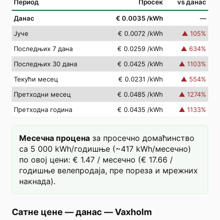
Период
Просек
vs данас
Данас
€ 0.0035
/kWh
—
Јуче
€ 0.0072
/kWh
▲
105
%
Последњих 7 дана
€ 0.0259
/kWh
▲
634
%
Последњих 30 дана
€ 0.0425
/kWh
▲
1103
%
Текући месец
€ 0.0231
/kWh
▲
554
%
Претходни месец
€ 0.0485
/kWh
▲
1274
%
Претходна година
€ 0.0435
/kWh
▲
1133
%
Месечна процена
за просечно домаћинство
са 5 000 kWh/годишње (~417 kWh/месечно)
по овој цени: € 1.47 / месечно (€ 17.66 /
годишње велепродаја, пре пореза и мрежних
накнада).
Сатне цене — данас
—
Vaxholm