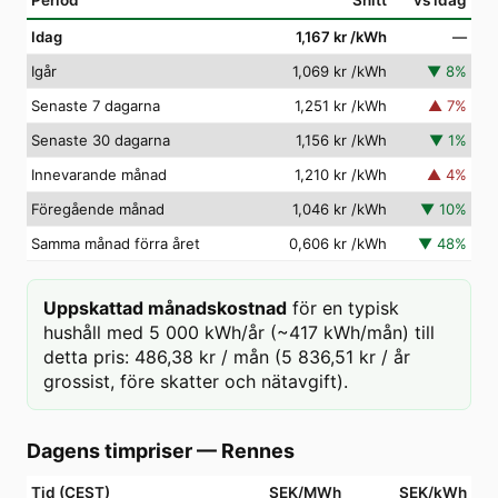
Period
Snitt
vs idag
Idag
1,167 kr
/kWh
—
Igår
1,069 kr
/kWh
▼
8
%
Senaste 7 dagarna
1,251 kr
/kWh
▲
7
%
Senaste 30 dagarna
1,156 kr
/kWh
▼
1
%
Innevarande månad
1,210 kr
/kWh
▲
4
%
Föregående månad
1,046 kr
/kWh
▼
10
%
Samma månad förra året
0,606 kr
/kWh
▼
48
%
Uppskattad månadskostnad
för en typisk
hushåll med 5 000 kWh/år (~417 kWh/mån) till
detta pris: 486,38 kr / mån (5 836,51 kr / år
grossist, före skatter och nätavgift).
Dagens timpriser
—
Rennes
Tid (CEST)
SEK/MWh
SEK/kWh