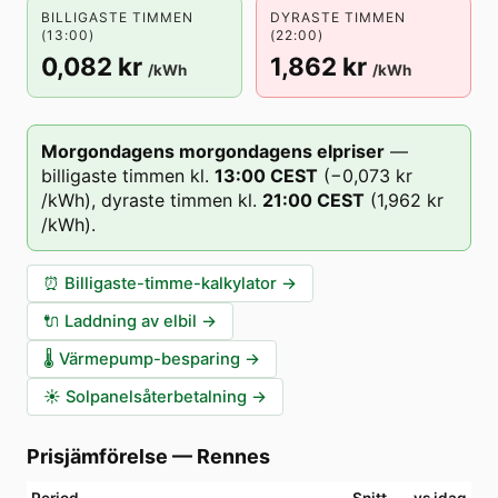
BILLIGASTE TIMMEN
DYRASTE TIMMEN
(13:00)
(22:00)
0,082 kr
1,862 kr
/kWh
/kWh
Morgondagens morgondagens elpriser
—
billigaste timmen kl.
13
:00
CEST
(
−0,073 kr
/kWh),
dyraste timmen kl.
21
:00
CEST
(
1,962 kr
/kWh).
⏰
Billigaste-timme-kalkylator
→
🔌
Laddning av elbil
→
🌡️
Värmepump-besparing
→
☀️
Solpanelsåterbetalning
→
Prisjämförelse
—
Rennes