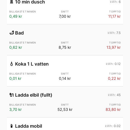
🚿
10 min dusch
6
0,49 kr
7,00 kr
11,17 kr
🛁
Bad
7.5
0,62 kr
8,75 kr
13,97 kr
💧
Koka 1 L vatten
0.12
0,01 kr
0,14 kr
0,22 kr
🔌
Ladda elbil (fullt)
45
3,70 kr
52,53 kr
83,80 kr
📱
Ladda mobil
0.02