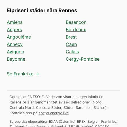
Elpriser i städer nära Rennes
Amiens
Besançon
Angers
Bordeaux
Angoulême
Brest
Annecy
Caen
Avignon
Calais
Bayonne
Cergy-Pontoise
Se Frankrike →
Datakälla: ENTSO-E. Varje zon visar sin egen lokala tid.
Italiens pris är genomsnittet av sex delregioner (Nord,
Centrala Nord, Centrala Söder, Söder, Sardinien, Sicilien).
Kontakta oss på
sp@euenergy.live
.
Europeiska eloperatörer:
EXAA
(
Österrike
)
,
EPEX
(
Belgien, Frankrike,
Tyskland, Nederländerna, Schweiz
)
,
IBEX
(
Bulgarien
)
,
CROPEX