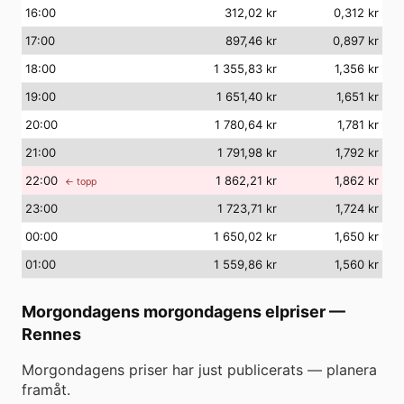
16
:00
312,02 kr
0,312 kr
17
:00
897,46 kr
0,897 kr
18
:00
1 355,83 kr
1,356 kr
19
:00
1 651,40 kr
1,651 kr
20
:00
1 780,64 kr
1,781 kr
21
:00
1 791,98 kr
1,792 kr
22
:00
1 862,21 kr
1,862 kr
← topp
23
:00
1 723,71 kr
1,724 kr
00
:00
1 650,02 kr
1,650 kr
01
:00
1 559,86 kr
1,560 kr
Morgondagens morgondagens elpriser
—
Rennes
Morgondagens priser har just publicerats — planera
framåt.