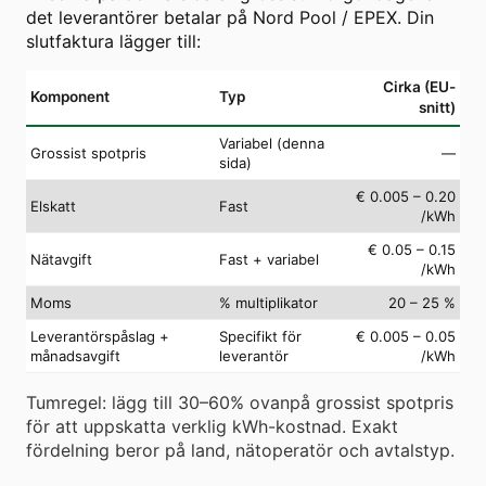
det leverantörer betalar på Nord Pool / EPEX. Din
slutfaktura lägger till:
Cirka (EU-
Komponent
Typ
snitt)
Variabel (denna
Grossist spotpris
—
sida)
€ 0.005 – 0.20
Elskatt
Fast
/kWh
€ 0.05 – 0.15
Nätavgift
Fast + variabel
/kWh
Moms
% multiplikator
20 – 25 %
Leverantörspåslag +
Specifikt för
€ 0.005 – 0.05
månadsavgift
leverantör
/kWh
Tumregel: lägg till 30–60% ovanpå grossist spotpris
för att uppskatta verklig kWh-kostnad. Exakt
fördelning beror på land, nätoperatör och avtalstyp.