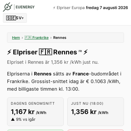
⚡️ Elpriser Europa
fredag 7 augusti 2026
🇸🇪
SV
▾
Hem
›
🇫🇷
Frankrike
›
Rennes
⚡️
Elpriser
🇫🇷
Rennes
⚡️
FR
Elpriset i Rennes är 1,356 kr /kWh just nu.
Elpriserna i
Rennes
sätts av
France
-budområdet i
Frankrike. Grossist-snittet idag är € 0.1063 /kWh,
med billigaste timmen kl. 13:00.
DAGENS GENOMSNITT
JUST NU (18:00)
1,167 kr
1,356 kr
/kWh
/kWh
▲ 9% vs igår