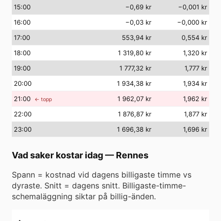
15
:00
−0,69 kr
−0,001 kr
16
:00
−0,03 kr
−0,000 kr
17
:00
553,94 kr
0,554 kr
18
:00
1 319,80 kr
1,320 kr
19
:00
1 777,32 kr
1,777 kr
20
:00
1 934,38 kr
1,934 kr
21
:00
1 962,07 kr
1,962 kr
← topp
22
:00
1 876,87 kr
1,877 kr
23
:00
1 696,38 kr
1,696 kr
Vad saker kostar idag
—
Rennes
Spann = kostnad vid dagens billigaste timme vs
dyraste. Snitt = dagens snitt. Billigaste-timme-
schemaläggning siktar på billig-änden.