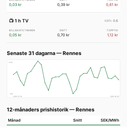
0,03 kr
0,39 kr
0,61 kr
📺
1 h TV
0.6
0,05 kr
0,70 kr
1,12 kr
Senaste 31 dagarna
—
Rennes
€
153
€
50
2026-07-09
2026-08-08
12-månaders prishistorik
—
Rennes
Månad
Snitt
SEK/MWh