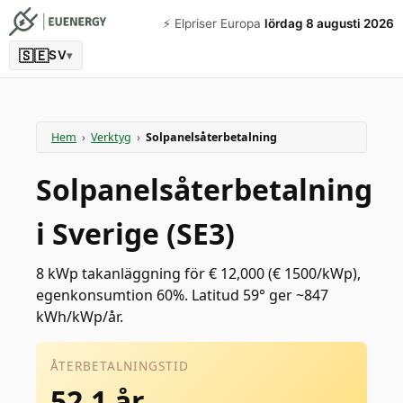
⚡️ Elpriser Europa
lördag 8 augusti 2026
🇸🇪
SV
▾
Hem
›
Verktyg
›
Solpanelsåterbetalning
Solpanelsåterbetalning
i Sverige (SE3)
8 kWp takanläggning för € 12,000 (€ 1500/kWp),
egenkonsumtion 60%. Latitud 59° ger ~847
kWh/kWp/år.
ÅTERBETALNINGSTID
52.1 år