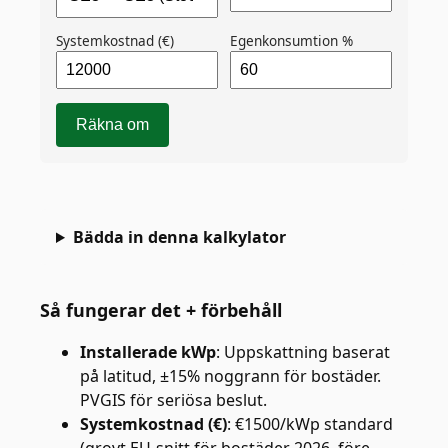
Systemkostnad (€)
Egenkonsumtion %
Räkna om
Bädda in denna kalkylator
Så fungerar det + förbehåll
Installerade kWp
:
Uppskattning baserat
på latitud, ±15% noggrann för bostäder.
PVGIS för seriösa beslut.
Systemkostnad (€)
:
€1500/kWp standard