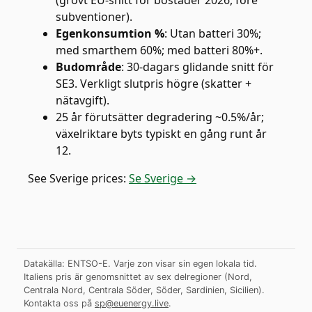
(grovt EU-snitt för bostäder 2026, före
subventioner).
Egenkonsumtion %
:
Utan batteri 30%;
med smarthem 60%; med batteri 80%+.
Budområde
:
30-dagars glidande snitt för
SE3. Verkligt slutpris högre (skatter +
nätavgift).
25 år förutsätter degradering ~0.5%/år;
växelriktare byts typiskt en gång runt år
12.
See
Sverige
prices:
Se Sverige →
Datakälla: ENTSO-E. Varje zon visar sin egen lokala tid.
Italiens pris är genomsnittet av sex delregioner (Nord,
Centrala Nord, Centrala Söder, Söder, Sardinien, Sicilien).
Kontakta oss på
sp@euenergy.live
.