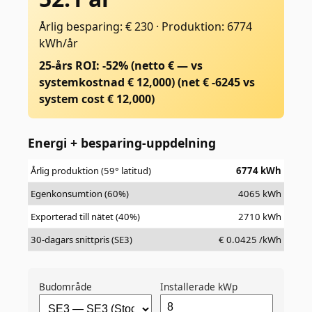
Årlig besparing: € 230
·
Produktion: 6774
kWh/år
25-års ROI: -52% (netto € — vs
systemkostnad € 12,000)
(net €
-6245
vs
system cost €
12,000
)
Energi + besparing-uppdelning
Årlig produktion (59° latitud)
6774
kWh
Egenkonsumtion (60%)
4065
kWh
Exporterad till nätet (40%)
2710
kWh
30-dagars snittpris (SE3)
€
0.0425
/kWh
Budområde
Installerade kWp