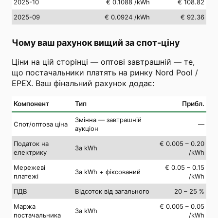
2025-10
€ 0.1088
/kWh
€ 108.82
2025-09
€ 0.0924
/kWh
€ 92.36
Чому ваш рахунок вищий за спот-ціну
Ціни на цій сторінці — оптові завтрашній — те,
що постачальники платять на ринку Nord Pool /
EPEX. Ваш фінальний рахунок додає:
Компонент
Тип
Прибл.
Змінна — завтрашній
Спот/оптова ціна
—
аукціон
Податок на
€ 0.005 – 0.20
За kWh
електрику
/kWh
Мережеві
€ 0.05 – 0.15
За kWh + фіксований
платежі
/kWh
ПДВ
Відсоток від загального
20 – 25 %
Маржа
€ 0.005 – 0.05
За kWh
постачальника
/kWh