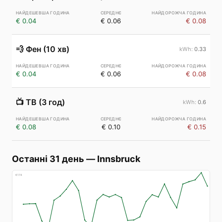
€ 0.04
€ 0.06
€ 0.08
💨
Фен (10 хв)
0.33
€ 0.04
€ 0.06
€ 0.08
📺
ТВ (3 год)
0.6
€ 0.08
€ 0.10
€ 0.15
Останні 31 день
—
Innsbruck
€
174