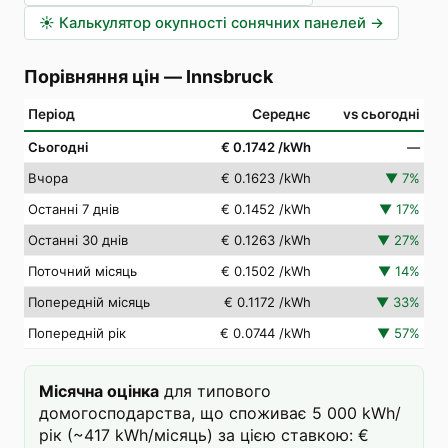
☀️
Калькулятор окупності сонячних панелей
→
Порівняння цін
—
Innsbruck
Період
Середнє
vs сьогодні
Сьогодні
€ 0.1742
/kWh
—
Вчора
€ 0.1623
/kWh
▼
7
%
Останні 7 днів
€ 0.1452
/kWh
▼
17
%
Останні 30 днів
€ 0.1263
/kWh
▼
27
%
Поточний місяць
€ 0.1502
/kWh
▼
14
%
Попередній місяць
€ 0.1172
/kWh
▼
33
%
Попередній рік
€ 0.0744
/kWh
▼
57
%
Місячна оцінка
для типового
домогосподарства, що споживає 5 000 kWh/
рік (~417 kWh/місяць) за цією ставкою: €