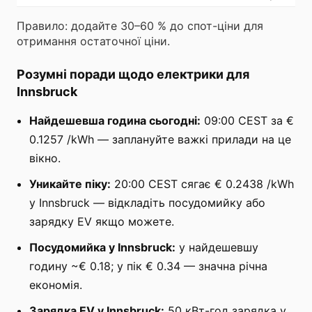
Правило: додайте 30–60 % до спот-ціни для
отримання остаточної ціни.
Розумні поради щодо електрики для
Innsbruck
Найдешевша година сьогодні:
09:00 CEST за €
0.1257 /kWh — заплануйте важкі прилади на це
вікно.
Уникайте піку:
20:00 CEST сягає € 0.2438 /kWh
у Innsbruck — відкладіть посудомийку або
зарядку EV якщо можете.
Посудомийка у Innsbruck:
у найдешевшу
годину ~€ 0.18; у пік € 0.34 — значна річна
економія.
Зарядка EV у Innsbruck:
50 кВт-год зарядка у