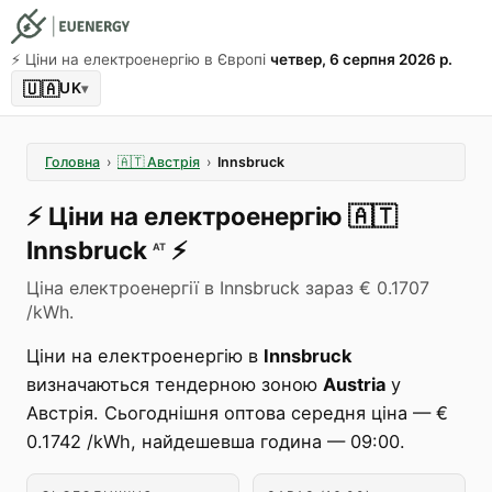
⚡️ Ціни на електроенергію в Європі
четвер, 6 серпня 2026 р.
🇺🇦
UK
▾
Головна
›
🇦🇹
Австрія
›
Innsbruck
⚡️
Ціни на електроенергію
🇦🇹
Innsbruck
⚡️
AT
Ціна електроенергії в Innsbruck зараз € 0.1707
/kWh.
Ціни на електроенергію в
Innsbruck
визначаються тендерною зоною
Austria
у
Австрія. Сьогоднішня оптова середня ціна — €
0.1742 /kWh, найдешевша година — 09:00.