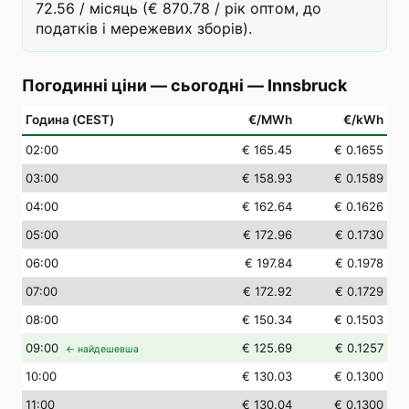
72.56 / місяць (€ 870.78 / рік оптом, до
податків і мережевих зборів).
Погодинні ціни — сьогодні
—
Innsbruck
Година (CEST)
€/MWh
€/kWh
02
:00
€ 165.45
€ 0.1655
03
:00
€ 158.93
€ 0.1589
04
:00
€ 162.64
€ 0.1626
05
:00
€ 172.96
€ 0.1730
06
:00
€ 197.84
€ 0.1978
07
:00
€ 172.92
€ 0.1729
08
:00
€ 150.34
€ 0.1503
09
:00
€ 125.69
€ 0.1257
← найдешевша
10
:00
€ 130.03
€ 0.1300
11
:00
€ 130.04
€ 0.1300