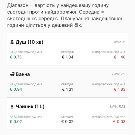
Діапазон = вартість у найдешевшу годину
сьогодні проти найдорожчої. Середнє =
сьогоднішнє середнє. Планування найдешевшої
години цілиться у дешевий бік.
🚿
Душ (10 хв)
6
€ 0.75
€ 1.04
€ 1.46
🛁
Ванна
7.5
€ 0.94
€ 1.31
€ 1.83
💧
Чайник (1 L)
0.12
€ 0.02
€ 0.02
€ 0.03