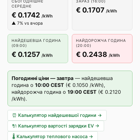
СЬОГОДНІШНЄ
ЗАРАЗ (16:00)
СЕРЕДНЄ
€ 0.1707
/kWh
€ 0.1742
/kWh
▲ 7% vs вчора
НАЙДЕШЕВША ГОДИНА
НАЙДОРОЖЧА ГОДИНА
(09:00)
(20:00)
€ 0.1257
€ 0.2438
/kWh
/kWh
Погодинні ціни — завтра
—
найдешевша
година о
10
:00
CEST
(
€ 0.1050
/kWh),
найдорожча година о
19
:00
CEST
(
€ 0.2120
/kWh).
⏰
Калькулятор найдешевшої години
→
🔌
Калькулятор вартості зарядки EV
→
🌡️
Калькулятор теплового насоса
→