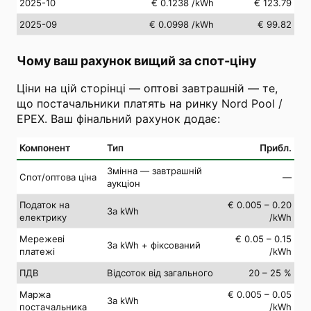
2025-10
€ 0.1238
/kWh
€ 123.79
2025-09
€ 0.0998
/kWh
€ 99.82
Чому ваш рахунок вищий за спот-ціну
Ціни на цій сторінці — оптові завтрашній — те,
що постачальники платять на ринку Nord Pool /
EPEX. Ваш фінальний рахунок додає:
Компонент
Тип
Прибл.
Змінна — завтрашній
Спот/оптова ціна
—
аукціон
Податок на
€ 0.005 – 0.20
За kWh
електрику
/kWh
Мережеві
€ 0.05 – 0.15
За kWh + фіксований
платежі
/kWh
ПДВ
Відсоток від загального
20 – 25 %
Маржа
€ 0.005 – 0.05
За kWh
постачальника
/kWh