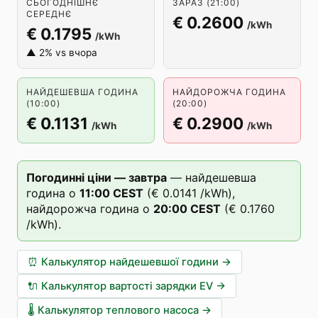
СЬОГОДНІШНЄ
ЗАРАЗ (21:00)
СЕРЕДНЄ
€ 0.2600
/kWh
€ 0.1795
/kWh
▲ 2% vs вчора
НАЙДЕШЕВША ГОДИНА
НАЙДОРОЖЧА ГОДИНА
(10:00)
(20:00)
€ 0.1131
€ 0.2900
/kWh
/kWh
Погодинні ціни — завтра
—
найдешевша
година о
11
:00
CEST
(
€ 0.0141
/kWh),
найдорожча година о
20
:00
CEST
(
€ 0.1760
/kWh).
⏰
Калькулятор найдешевшої години
→
🔌
Калькулятор вартості зарядки EV
→
🌡️
Калькулятор теплового насоса
→