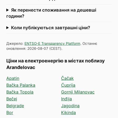
Як перенести споживання на дешевші
години?
Коли публікуються завтрашні ціни?
Джерело
:
ENTSO-E Transparency Platform
.
Останнє
оновлення
:
2026-08-07
(
CEST
).
Ціни на електроенергію в містах поблизу
Aranđelovac
Apatin
Čačak
Bačka Palanka
Ćuprija
Bačka Topola
Gornji Milanovac
Bečej
Inđija
Belgrade
Jagodina
Bor
Kikinda