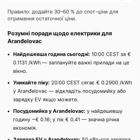
Правило: додайте 30–60 % до спот-ціни для
отримання остаточної ціни.
Розумні поради щодо електрики для
Aranđelovac
Найдешевша година сьогодні:
10:00 CEST за €
0.1131 /kWh — заплануйте важкі прилади на це
вікно.
Уникайте піку:
20:00 CEST сягає € 0.2900 /kWh
у Aranđelovac — відкладіть посудомийку або
зарядку EV якщо можете.
Посудомийка у Aranđelovac:
у найдешевшу
годину ~€ 0.16; у пік € 0.41 — значна річна
економія.
Зарядка EV у Aranđelovac:
50 кВт-год зарядка