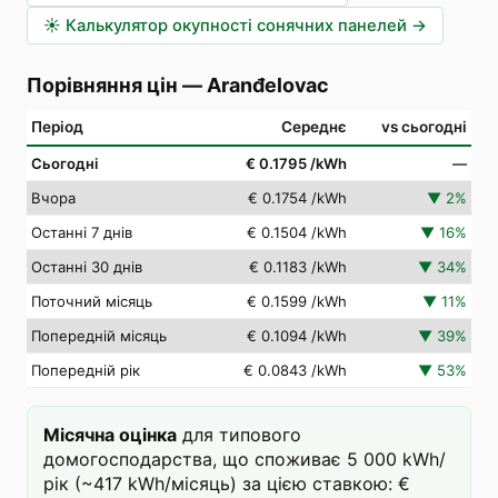
☀️
Калькулятор окупності сонячних панелей
→
Порівняння цін
—
Aranđelovac
Період
Середнє
vs сьогодні
Сьогодні
€ 0.1795
/kWh
—
Вчора
€ 0.1754
/kWh
▼
2
%
Останні 7 днів
€ 0.1504
/kWh
▼
16
%
Останні 30 днів
€ 0.1183
/kWh
▼
34
%
Поточний місяць
€ 0.1599
/kWh
▼
11
%
Попередній місяць
€ 0.1094
/kWh
▼
39
%
Попередній рік
€ 0.0843
/kWh
▼
53
%
Місячна оцінка
для типового
домогосподарства, що споживає 5 000 kWh/
рік (~417 kWh/місяць) за цією ставкою: €