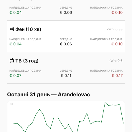
€ 0.04
€ 0.06
€ 0.10
💨
Фен (10 хв)
0.33
€ 0.04
€ 0.06
€ 0.10
📺
ТВ (3 год)
0.6
€ 0.07
€ 0.11
€ 0.17
Останні 31 день
—
Aranđelovac
€
185