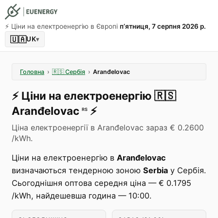
⚡️ Ціни на електроенергію в Європі
пʼятниця, 7 серпня 2026 р.
🇺🇦
UK
▾
Головна
›
🇷🇸
Сербія
›
Aranđelovac
⚡️
Ціни на електроенергію
🇷🇸
Aranđelovac
⚡️
RS
Ціна електроенергії в Aranđelovac зараз € 0.2600
/kWh.
Ціни на електроенергію в
Aranđelovac
визначаються тендерною зоною
Serbia
у Сербія.
Сьогоднішня оптова середня ціна — € 0.1795
/kWh, найдешевша година — 10:00.