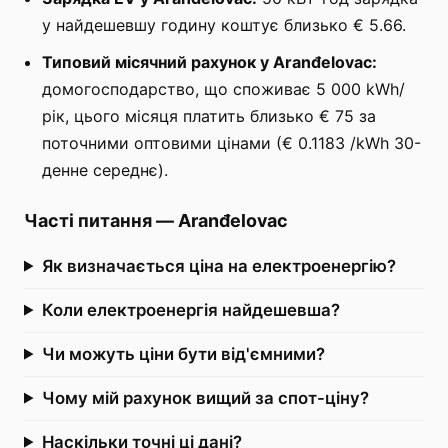
у найдешевшу годину коштує близько € 5.66.
Типовий місячний рахунок у Aranđelovac:
домогосподарство, що споживає 5 000 kWh/
рік, цього місяця платить близько € 75 за
поточними оптовими цінами (€ 0.1183 /kWh 30-
денне середнє).
Часті питання
—
Aranđelovac
Як визначається ціна на електроенергію?
Коли електроенергія найдешевша?
Чи можуть ціни бути від'ємними?
Чому мій рахунок вищий за спот-ціну?
Наскільки точні ці дані?