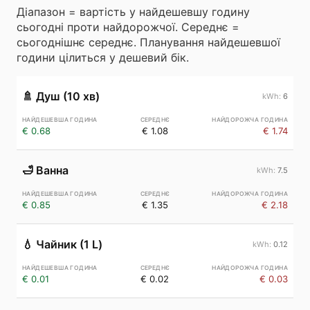
Діапазон = вартість у найдешевшу годину
сьогодні проти найдорожчої. Середнє =
сьогоднішнє середнє. Планування найдешевшої
години цілиться у дешевий бік.
🚿
Душ (10 хв)
6
€ 0.68
€ 1.08
€ 1.74
🛁
Ванна
7.5
€ 0.85
€ 1.35
€ 2.18
💧
Чайник (1 L)
0.12
€ 0.01
€ 0.02
€ 0.03