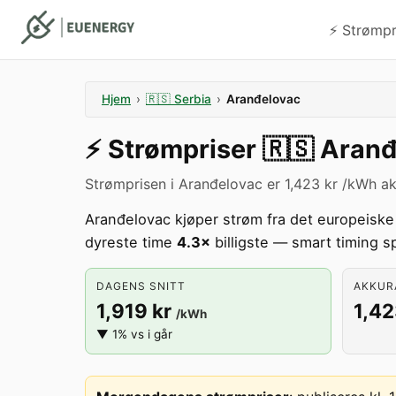
⚡️ Strømp
Hjem
›
🇷🇸
Serbia
›
Aranđelovac
⚡️
Strømpriser
🇷🇸
Aranđ
Strømprisen i Aranđelovac er 1,423 kr /kWh ak
Aranđelovac kjøper strøm fra det europeisk
dyreste time
4.3×
billigste — smart timing s
DAGENS SNITT
AKKURA
1,919 kr
1,42
/kWh
▼ 1% vs i går