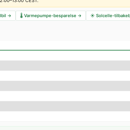
 12:00–13:00 CEST
.
lbil
→
🌡️
Varmepumpe-besparelse
→
☀️
Solcelle-tilbake