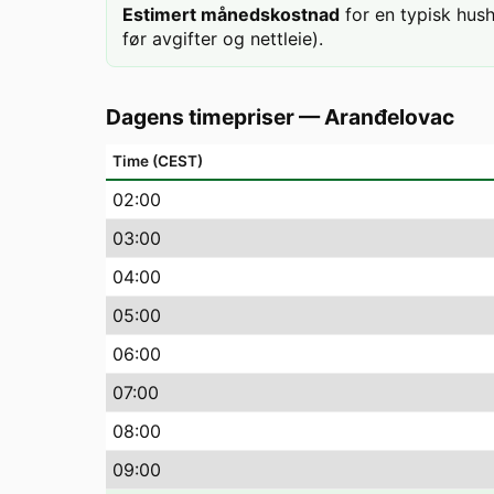
Estimert månedskostnad
for en typisk hus
før avgifter og nettleie).
Dagens timepriser
—
Aranđelovac
Time (CEST)
02
:00
03
:00
04
:00
05
:00
06
:00
07
:00
08
:00
09
:00