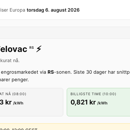
riser Europa
torsdag 6. august 2026
elovac
⚡️
RS
kurat nå.
e engrosmarkedet via
RS
-sonen. Siste 30 dager har snittp
parer penger.
T NÅ (08:00)
BILLIGSTE TIME (10:00)
3 kr
0,821 kr
/kWh
/kWh