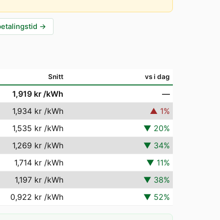
betalingstid
→
Snitt
vs i dag
1,919 kr
/kWh
—
1,934 kr
/kWh
▲
1
%
1,535 kr
/kWh
▼
20
%
1,269 kr
/kWh
▼
34
%
1,714 kr
/kWh
▼
11
%
1,197 kr
/kWh
▼
38
%
0,922 kr
/kWh
▼
52
%