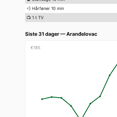
💨
Hårføner 10 min
📺
1 t TV
Siste 31 dager
—
Aranđelovac
€
185