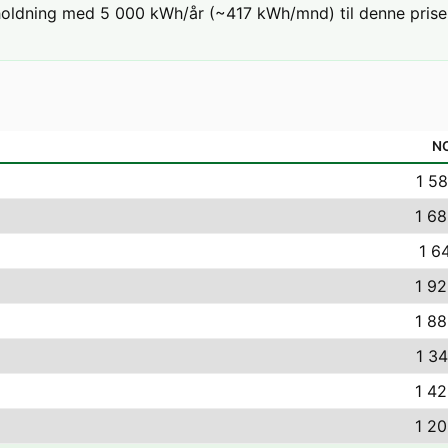
holdning med 5 000 kWh/år (~417 kWh/mnd) til denne prisen
N
1 58
1 68
1 6
1 92
1 88
1 34
1 42
1 20