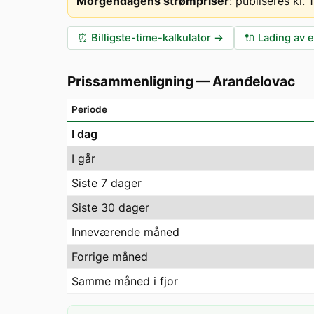
Morgendagens strømpriser
:
publiseres kl.
⏰
Billigste-time-kalkulator
→
🔌
Lading av e
Prissammenligning
—
Aranđelovac
Periode
I dag
I går
Siste 7 dager
Siste 30 dager
Inneværende måned
Forrige måned
Samme måned i fjor