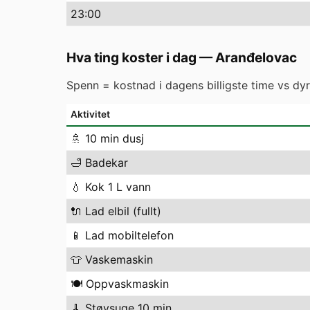
23
:00
Hva ting koster i dag
—
Aranđelovac
Spenn = kostnad i dagens billigste time vs dyre
Aktivitet
🚿
10 min dusj
🛁
Badekar
💧
Kok 1 L vann
🔌
Lad elbil (fullt)
📱
Lad mobiltelefon
👕
Vaskemaskin
🍽️
Oppvaskmaskin
🧹
Støvsuge 10 min