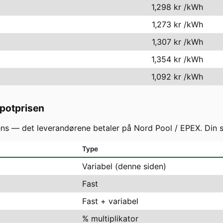
1,298 kr
/kWh
1,273 kr
/kWh
1,307 kr
/kWh
1,354 kr
/kWh
1,092 kr
/kWh
spotprisen
 — det leverandørene betaler på Nord Pool / EPEX. Din slu
Type
Variabel (denne siden)
Fast
Fast + variabel
% multiplikator