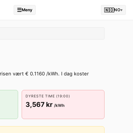
☰
🇳🇴
Meny
NO
▾
risen vært € 0.1160 /kWh. I dag koster
DYRESTE TIME (19:00)
3,567 kr
/kWh