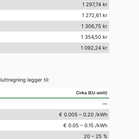
1 297,74 kr
1 272,61 kr
1 306,75 kr
1 354,50 kr
1 092,24 kr
ttregning legger til:
Cirka (EU-snitt)
—
€ 0.005 – 0.20 /kWh
€ 0.05 – 0.15 /kWh
20 – 25 %