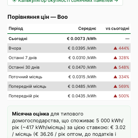
☀️
Калькулятор окупності сонячних панелей
→
Порівняння цін
—
Boo
Період
Середнє
vs сьогодні
Сьогодні
€ 0.0073
/kWh
—
Вчора
€ 0.0395
/kWh
▲
444
%
Останні 7 днів
€ 0.0310
/kWh
▲
328
%
Останні 30 днів
€ 0.0470
/kWh
▲
548
%
Поточний місяць
€ 0.0315
/kWh
▲
334
%
Попередній місяць
€ 0.0485
/kWh
▲
569
%
Попередній рік
€ 0.0435
/kWh
▲
500
%
Місячна оцінка
для типового
домогосподарства, що споживає 5 000 kWh/
рік (~417 kWh/місяць) за цією ставкою: € 3.02
/ місяць (€ 36.26 / рік оптом, до податків і