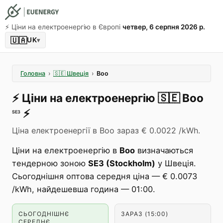
⚡️ Ціни на електроенергію в Європі
четвер, 6 серпня 2026 р.
🇺🇦
UK
▾
Головна
›
🇸🇪
Швеція
›
Boo
⚡️
Ціни на електроенергію
🇸🇪
Boo
⚡️
SE3
Ціна електроенергії в Boo зараз € 0.0022 /kWh.
Ціни на електроенергію в
Boo
визначаються
тендерною зоною
SE3 (Stockholm)
у Швеція.
Сьогоднішня оптова середня ціна — € 0.0073
/kWh, найдешевша година — 01:00.
СЬОГОДНІШНЄ
ЗАРАЗ (15:00)
СЕРЕДНЄ