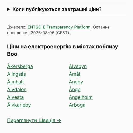
Коли публікуються завтрашні ціни?
Джерело
:
ENTSO-E Transparency Platform
.
Останнє
оновлення
:
2026-08-06
(
CEST
).
Ціни на електроенергію в містах поблизу
Boo
Åkersberga
Älvsbyn
Alingsås
Åmål
Älmhult
Aneby
Älvdalen
Ånge
Alvesta
Ängelholm
Älvkarleby
Arboga
Переглянути Швеція →