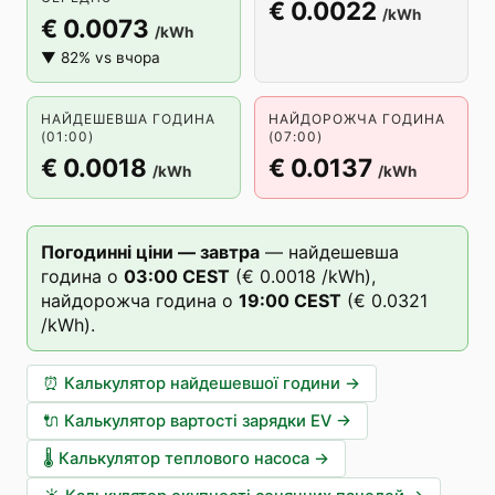
€ 0.0022
/kWh
€ 0.0073
/kWh
▼ 82% vs вчора
НАЙДЕШЕВША ГОДИНА
НАЙДОРОЖЧА ГОДИНА
(01:00)
(07:00)
€ 0.0018
€ 0.0137
/kWh
/kWh
Погодинні ціни — завтра
—
найдешевша
година о
03
:00
CEST
(
€ 0.0018
/kWh),
найдорожча година о
19
:00
CEST
(
€ 0.0321
/kWh).
⏰
Калькулятор найдешевшої години
→
🔌
Калькулятор вартості зарядки EV
→
🌡️
Калькулятор теплового насоса
→