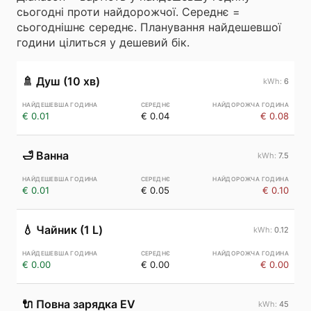
сьогодні проти найдорожчої. Середнє =
сьогоднішнє середнє. Планування найдешевшої
години цілиться у дешевий бік.
🚿
Душ (10 хв)
6
€ 0.01
€ 0.04
€ 0.08
🛁
Ванна
7.5
€ 0.01
€ 0.05
€ 0.10
💧
Чайник (1 L)
0.12
€ 0.00
€ 0.00
€ 0.00
🔌
Повна зарядка EV
45