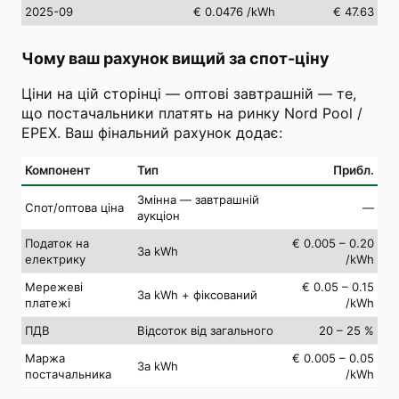
2025-09
€ 0.0476
/kWh
€ 47.63
Чому ваш рахунок вищий за спот-ціну
Ціни на цій сторінці — оптові завтрашній — те,
що постачальники платять на ринку Nord Pool /
EPEX. Ваш фінальний рахунок додає:
Компонент
Тип
Прибл.
Змінна — завтрашній
Спот/оптова ціна
—
аукціон
Податок на
€ 0.005 – 0.20
За kWh
електрику
/kWh
Мережеві
€ 0.05 – 0.15
За kWh + фіксований
платежі
/kWh
ПДВ
Відсоток від загального
20 – 25 %
Маржа
€ 0.005 – 0.05
За kWh
постачальника
/kWh