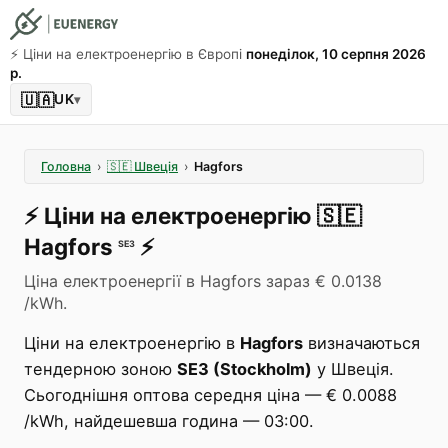
⚡️ Ціни на електроенергію в Європі
понеділок, 10 серпня 2026
р.
🇺🇦
UK
▾
Головна
›
🇸🇪
Швеція
›
Hagfors
⚡️
Ціни на електроенергію
🇸🇪
Hagfors
⚡️
SE3
Ціна електроенергії в Hagfors зараз € 0.0138
/kWh.
Ціни на електроенергію в
Hagfors
визначаються
тендерною зоною
SE3 (Stockholm)
у Швеція.
Сьогоднішня оптова середня ціна — € 0.0088
/kWh, найдешевша година — 03:00.