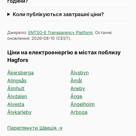
години?
Коли публікуються завтрашні ціни?
Джерело
:
ENTSO-E Transparency Platform
.
Останнє
оновлення
:
2026-08-10
(
CEST
).
Ціни на електроенергію в містах поблизу
Hagfors
Åkersberga
Älvsbyn
Alingsås
Åmål
Älmhult
Aneby
Älvdalen
Ånge
Alvesta
Ängelholm
Älvkarleby
Arboga
Переглянути Швеція →