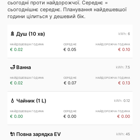
сьогодні проти найдорожчої. Середнє =
сьогоднішнє середнє. Планування найдешевшої
години цілиться у дешевий бік.
🚿
Душ (10 хв)
6
€ 0.02
€ 0.05
€ 0.10
🛁
Ванна
7.5
€ 0.02
€ 0.07
€ 0.13
💧
Чайник (1 L)
0.12
€ 0.00
€ 0.00
€ 0.00
🔌
Повна зарядка EV
45