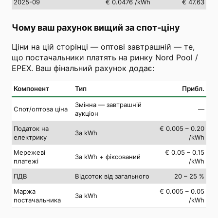
2025-09
€ 0.0476
/kWh
€ 47.63
Чому ваш рахунок вищий за спот-ціну
Ціни на цій сторінці — оптові завтрашній — те,
що постачальники платять на ринку Nord Pool /
EPEX. Ваш фінальний рахунок додає:
Компонент
Тип
Прибл.
Змінна — завтрашній
Спот/оптова ціна
—
аукціон
Податок на
€ 0.005 – 0.20
За kWh
електрику
/kWh
Мережеві
€ 0.05 – 0.15
За kWh + фіксований
платежі
/kWh
ПДВ
Відсоток від загального
20 – 25 %
Маржа
€ 0.005 – 0.05
За kWh
постачальника
/kWh