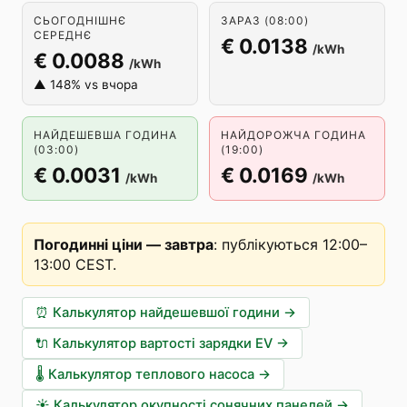
СЬОГОДНІШНЄ
ЗАРАЗ (08:00)
СЕРЕДНЄ
€ 0.0138
/kWh
€ 0.0088
/kWh
▲ 148% vs вчора
НАЙДЕШЕВША ГОДИНА
НАЙДОРОЖЧА ГОДИНА
(03:00)
(19:00)
€ 0.0031
€ 0.0169
/kWh
/kWh
Погодинні ціни — завтра
:
публікуються 12:00–
13:00 CEST
.
⏰
Калькулятор найдешевшої години
→
🔌
Калькулятор вартості зарядки EV
→
🌡️
Калькулятор теплового насоса
→
☀️
Калькулятор окупності сонячних панелей
→