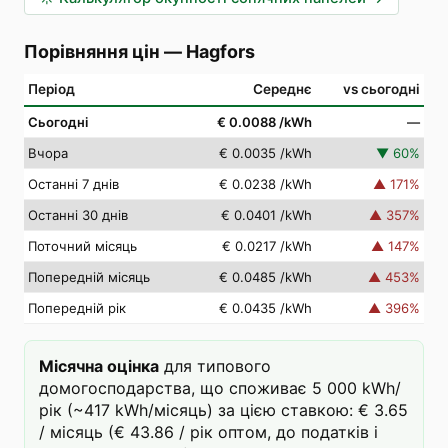
Порівняння цін
—
Hagfors
Період
Середнє
vs сьогодні
Сьогодні
€ 0.0088
/kWh
—
Вчора
€ 0.0035
/kWh
▼
60
%
Останні 7 днів
€ 0.0238
/kWh
▲
171
%
Останні 30 днів
€ 0.0401
/kWh
▲
357
%
Поточний місяць
€ 0.0217
/kWh
▲
147
%
Попередній місяць
€ 0.0485
/kWh
▲
453
%
Попередній рік
€ 0.0435
/kWh
▲
396
%
Місячна оцінка
для типового
домогосподарства, що споживає 5 000 kWh/
рік (~417 kWh/місяць) за цією ставкою: € 3.65
/ місяць (€ 43.86 / рік оптом, до податків і