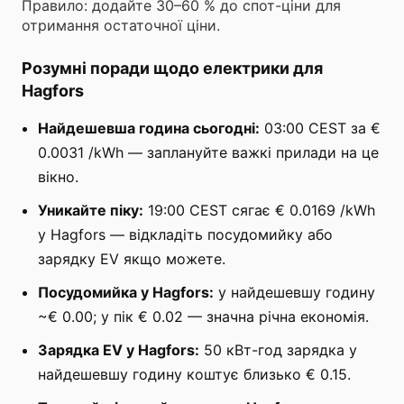
Правило: додайте 30–60 % до спот-ціни для
отримання остаточної ціни.
Розумні поради щодо електрики для
Hagfors
Найдешевша година сьогодні:
03:00 CEST за €
0.0031 /kWh — заплануйте важкі прилади на це
вікно.
Уникайте піку:
19:00 CEST сягає € 0.0169 /kWh
у Hagfors — відкладіть посудомийку або
зарядку EV якщо можете.
Посудомийка у Hagfors:
у найдешевшу годину
~€ 0.00; у пік € 0.02 — значна річна економія.
Зарядка EV у Hagfors:
50 кВт-год зарядка у
найдешевшу годину коштує близько € 0.15.