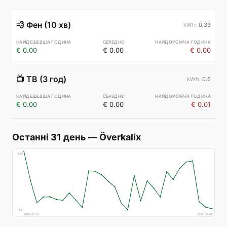
💨
Фен (10 хв)
0.33
€ 0.00
€ 0.00
€ 0.00
📺
ТВ (3 год)
0.6
€ 0.00
€ 0.00
€ 0.01
Останні 31 день
—
Överkalix
€
28
€
3
2026-07-10
2026-08-08