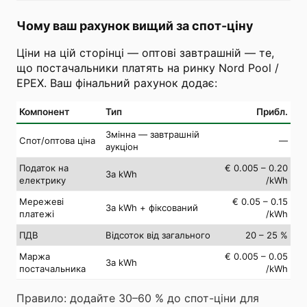
Чому ваш рахунок вищий за спот-ціну
Ціни на цій сторінці — оптові завтрашній — те,
що постачальники платять на ринку Nord Pool /
EPEX. Ваш фінальний рахунок додає:
Компонент
Тип
Прибл.
Змінна — завтрашній
Спот/оптова ціна
—
аукціон
Податок на
€ 0.005 – 0.20
За kWh
електрику
/kWh
Мережеві
€ 0.05 – 0.15
За kWh + фіксований
платежі
/kWh
ПДВ
Відсоток від загального
20 – 25 %
Маржа
€ 0.005 – 0.05
За kWh
постачальника
/kWh
Правило: додайте 30–60 % до спот-ціни для