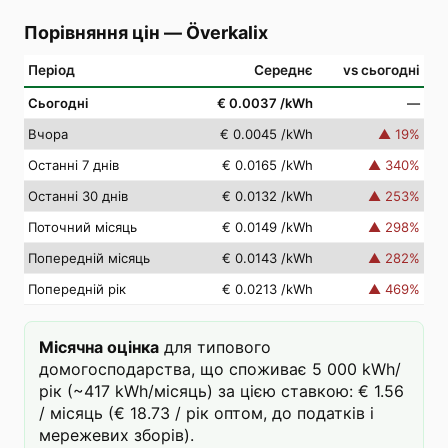
Порівняння цін
—
Överkalix
Період
Середнє
vs сьогодні
Сьогодні
€ 0.0037
/kWh
—
Вчора
€ 0.0045
/kWh
▲
19
%
Останні 7 днів
€ 0.0165
/kWh
▲
340
%
Останні 30 днів
€ 0.0132
/kWh
▲
253
%
Поточний місяць
€ 0.0149
/kWh
▲
298
%
Попередній місяць
€ 0.0143
/kWh
▲
282
%
Попередній рік
€ 0.0213
/kWh
▲
469
%
Місячна оцінка
для типового
домогосподарства, що споживає 5 000 kWh/
рік (~417 kWh/місяць) за цією ставкою: € 1.56
/ місяць (€ 18.73 / рік оптом, до податків і
мережевих зборів).