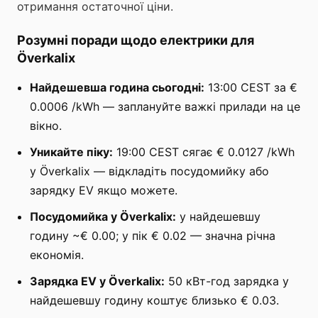
отримання остаточної ціни.
Розумні поради щодо електрики для
Överkalix
Найдешевша година сьогодні:
13:00 CEST за €
0.0006 /kWh — заплануйте важкі прилади на це
вікно.
Уникайте піку:
19:00 CEST сягає € 0.0127 /kWh
у Överkalix — відкладіть посудомийку або
зарядку EV якщо можете.
Посудомийка у Överkalix:
у найдешевшу
годину ~€ 0.00; у пік € 0.02 — значна річна
економія.
Зарядка EV у Överkalix:
50 кВт-год зарядка у
найдешевшу годину коштує близько € 0.03.