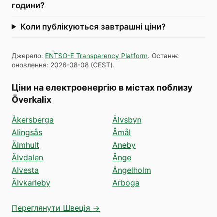
години?
Коли публікуються завтрашні ціни?
Джерело
:
ENTSO-E Transparency Platform
.
Останнє
оновлення
:
2026-08-08
(
CEST
).
Ціни на електроенергію в містах поблизу
Överkalix
Åkersberga
Älvsbyn
Alingsås
Åmål
Älmhult
Aneby
Älvdalen
Ånge
Alvesta
Ängelholm
Älvkarleby
Arboga
Переглянути Швеція →