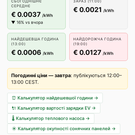
СЬОГОДНІШНЄ
ЗАРАЗ (11:00)
СЕРЕДНЄ
€ 0.0021
/kWh
€ 0.0037
/kWh
▼ 16% vs вчора
НАЙДЕШЕВША ГОДИНА
НАЙДОРОЖЧА ГОДИНА
(13:00)
(19:00)
€ 0.0006
€ 0.0127
/kWh
/kWh
Погодинні ціни — завтра
:
публікуються 12:00–
13:00 CEST
.
⏰
Калькулятор найдешевшої години
→
🔌
Калькулятор вартості зарядки EV
→
🌡️
Калькулятор теплового насоса
→
☀️
Калькулятор окупності сонячних панелей
→