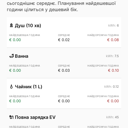
сьогоднішнє середнє. Планування найдешевшої
години цілиться у дешевий бік.
🚿
Душ (10 хв)
6
€ 0.00
€ 0.02
€ 0.08
🛁
Ванна
7.5
€ 0.00
€ 0.03
€ 0.10
💧
Чайник (1 L)
0.12
€ 0.00
€ 0.00
€ 0.00
🔌
Повна зарядка EV
45