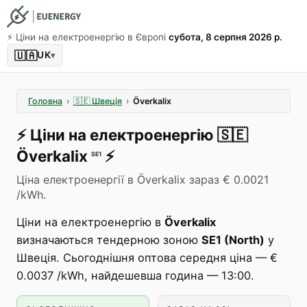
⚡️ Ціни на електроенергію в Європі
субота, 8 серпня 2026 р.
🇺🇦
UK
▾
Головна
›
🇸🇪
Швеція
›
Överkalix
⚡️
Ціни на електроенергію
🇸🇪
Överkalix
⚡️
SE1
Ціна електроенергії в Överkalix зараз € 0.0021
/kWh.
Ціни на електроенергію в
Överkalix
визначаються тендерною зоною
SE1 (North)
у
Швеція. Сьогоднішня оптова середня ціна — €
0.0037 /kWh, найдешевша година — 13:00.