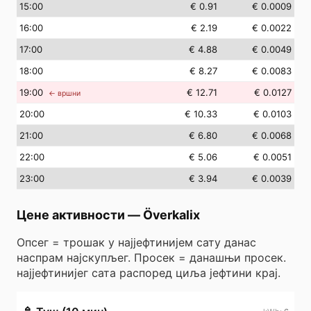
15
:00
€ 0.91
€ 0.0009
16
:00
€ 2.19
€ 0.0022
17
:00
€ 4.88
€ 0.0049
18
:00
€ 8.27
€ 0.0083
19
:00
€ 12.71
€ 0.0127
← вршни
20
:00
€ 10.33
€ 0.0103
21
:00
€ 6.80
€ 0.0068
22
:00
€ 5.06
€ 0.0051
23
:00
€ 3.94
€ 0.0039
Цене активности
—
Överkalix
Опсег = трошак у најјефтинијем сату данас
наспрам најскупљег. Просек = данашњи просек.
најјефтинијег сата распоред циља јефтини крај.