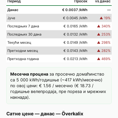
Период
Просек
vs данас
Данас
€ 0.0037
/kWh
—
Јуче
€ 0.0045
/kWh
▲
19
%
Последњих 7 дана
€ 0.0165
/kWh
▲
340
%
Последњих 30 дана
€ 0.0132
/kWh
▲
253
%
Текући месец
€ 0.0149
/kWh
▲
298
%
Претходни месец
€ 0.0143
/kWh
▲
282
%
Претходна година
€ 0.0213
/kWh
▲
469
%
Месечна процена
за просечно домаћинство
са 5 000 kWh/годишње (~417 kWh/месечно)
по овој цени: € 1.56 / месечно (€ 18.73 /
годишње велепродаја, пре пореза и мрежних
накнада).
Сатне цене — данас
—
Överkalix