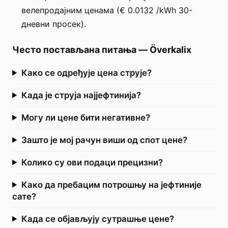
велепродајним ценама (€ 0.0132 /kWh 30-
дневни просек).
Често постављана питања
—
Överkalix
Како се одређује цена струје?
Када је струја најјефтинија?
Могу ли цене бити негативне?
Зашто је мој рачун виши од спот цене?
Колико су ови подаци прецизни?
Како да пребацим потрошњу на јефтиније
сате?
Када се објављују сутрашње цене?