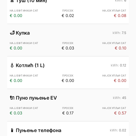
🚿
Туш (10 мин)
6
€ 0.00
€ 0.02
€ 0.08
🛁
Купка
7.5
€ 0.00
€ 0.03
€ 0.10
💧
Котлић (1 L)
0.12
€ 0.00
€ 0.00
€ 0.00
🔌
Пуно пуњење EV
45
€ 0.03
€ 0.17
€ 0.57
📱
Пуњење телефона
0.02