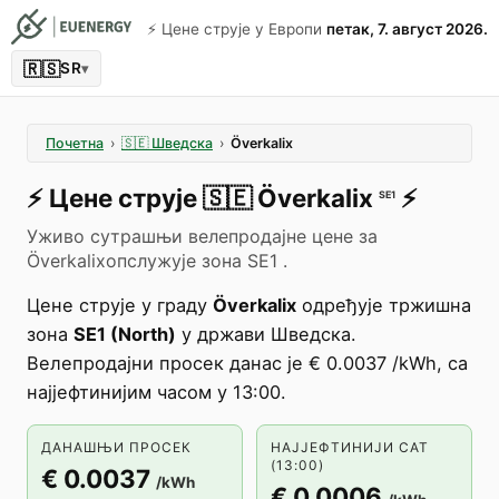
⚡️ Цене струје у Европи
петак, 7. август 2026.
🇷🇸
SR
▾
Почетна
›
🇸🇪
Шведска
›
Överkalix
⚡️
Цене струје
🇸🇪
Överkalix
⚡️
SE1
Уживо сутрашњи велепродајне цене за
Överkalixопслужује зона SE1 .
Цене струје у граду
Överkalix
одређује тржишна
зона
SE1 (North)
у држави Шведска.
Велепродајни просек данас је € 0.0037 /kWh, са
најјефтинијим часом у 13:00.
ДАНАШЊИ ПРОСЕК
НАЈЈЕФТИНИЈИ САТ
(13:00)
€ 0.0037
/kWh
€ 0.0006