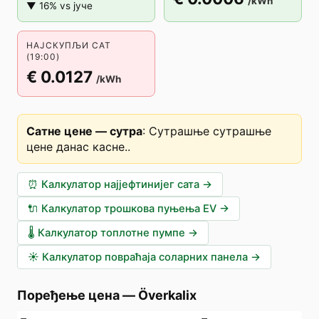
/kWh
▼ 16% vs јуче
НАЈСКУПЉИ САТ
(19:00)
€ 0.0127
/kWh
Сатне цене — сутра
:
Сутрашње сутрашње
цене данас касне.
.
⏰
Калкулатор најјефтинијег сата
→
🔌
Калкулатор трошкова пуњења EV
→
🌡️
Калкулатор топлотне пумпе
→
☀️
Калкулатор повраћаја соларних панела
→
Поређење цена
—
Överkalix