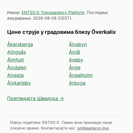
Извор
:
ENTSO-E Transparency Platform
.
Последње
ажурирање
:
2026-08-08
(
CEST
).
Цене струје у градовима близу Överkalix
Åkersberga
Älvsbyn
Alingsås
Åmål
Älmhult
Aneby
Älvdalen
Ånge
Alvesta
Ängelholm
Älvkarleby
Arboga
Прегледајте Шведска →
Извор података: ENTSO-E. Свака зона приказује своје
локално време.
Контактирајте нас:
sp@euenergy.live
.