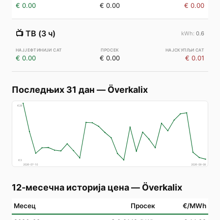
€ 0.00
€ 0.00
€ 0.00
📺
ТВ (3 ч)
0.6
€ 0.00
€ 0.00
€ 0.01
Последњих 31 дан
—
Överkalix
€
28
€
3
2026-07-10
2026-08-08
12-месечна историја цена
—
Överkalix
Месец
Просек
€/MWh