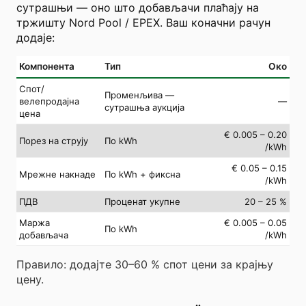
сутрашњи — оно што добављачи плаћају на
тржишту Nord Pool / EPEX. Ваш коначни рачун
додаје:
Компонента
Тип
Око
Спот/
Променљива —
велепродајна
—
сутрашња аукција
цена
€ 0.005 – 0.20
Порез на струју
По kWh
/kWh
€ 0.05 – 0.15
Мрежне накнаде
По kWh + фиксна
/kWh
ПДВ
Проценат укупне
20 – 25 %
Маржа
€ 0.005 – 0.05
По kWh
добављача
/kWh
Правило: додајте 30–60 % спот цени за крајњу
цену.