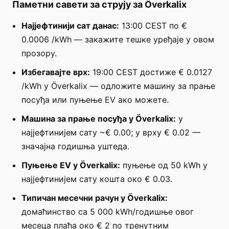
Паметни савети за струју за Överkalix
Најјефтинији сат данас:
13:00 CEST по €
0.0006 /kWh — закажите тешке уређаје у овом
прозору.
Избегавајте врх:
19:00 CEST достиже € 0.0127
/kWh у Överkalix — одложите машину за прање
посуђа или пуњење EV ако можете.
Машина за прање посуђа у Överkalix:
у
најјефтинијем сату ~€ 0.00; у врху € 0.02 —
значајна годишња уштеда.
Пуњење EV у Överkalix:
пуњење од 50 kWh у
најјефтинијем сату кошта око € 0.03.
Типичан месечни рачун у Överkalix:
домаћинство са 5 000 kWh/годишње овог
месеца плаћа око € 2 по тренутним