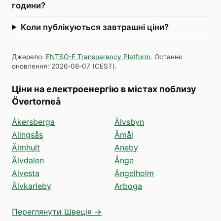
години?
Коли публікуються завтрашні ціни?
Джерело
:
ENTSO-E Transparency Platform
.
Останнє
оновлення
:
2026-08-07
(
CEST
).
Ціни на електроенергію в містах поблизу
Övertorneå
Åkersberga
Älvsbyn
Alingsås
Åmål
Älmhult
Aneby
Älvdalen
Ånge
Alvesta
Ängelholm
Älvkarleby
Arboga
Переглянути Швеція →