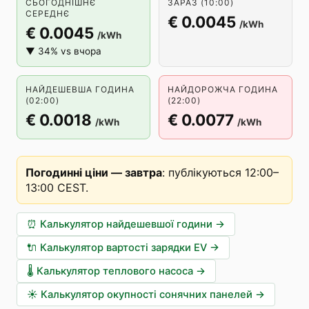
СЬОГОДНІШНЄ
ЗАРАЗ (10:00)
СЕРЕДНЄ
€ 0.0045
/kWh
€ 0.0045
/kWh
▼ 34% vs вчора
НАЙДЕШЕВША ГОДИНА
НАЙДОРОЖЧА ГОДИНА
(02:00)
(22:00)
€ 0.0018
€ 0.0077
/kWh
/kWh
Погодинні ціни — завтра
:
публікуються 12:00–
13:00 CEST
.
⏰
Калькулятор найдешевшої години
→
🔌
Калькулятор вартості зарядки EV
→
🌡️
Калькулятор теплового насоса
→
☀️
Калькулятор окупності сонячних панелей
→