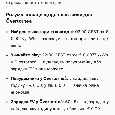
отримання остаточної ціни.
Розумні поради щодо електрики для
Övertorneå
Найдешевша година сьогодні:
02:00 CEST за €
0.0018 /kWh — заплануйте важкі прилади на це
вікно.
Уникайте піку:
22:00 CEST сягає € 0.0077 /kWh
у Övertorneå — відкладіть посудомийку або
зарядку EV якщо можете.
Посудомийка у Övertorneå:
у найдешевшу
годину ~€ 0.00; у пік € 0.01 — значна річна
економія.
Зарядка EV у Övertorneå:
50 кВт-год зарядка у
найдешевшу годину коштує близько € 0.09.