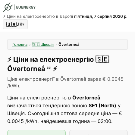
⚡️ Ціни на електроенергію в Європі
пʼятниця, 7 серпня 2026 р.
🇺🇦
UK
▾
Головна
›
🇸🇪
Швеція
›
Övertorneå
⚡️
Ціни на електроенергію
🇸🇪
Övertorneå
⚡️
SE1
Ціна електроенергії в Övertorneå зараз € 0.0045
/kWh.
Ціни на електроенергію в
Övertorneå
визначаються тендерною зоною
SE1 (North)
у
Швеція. Сьогоднішня оптова середня ціна — €
0.0045 /kWh, найдешевша година — 02:00.