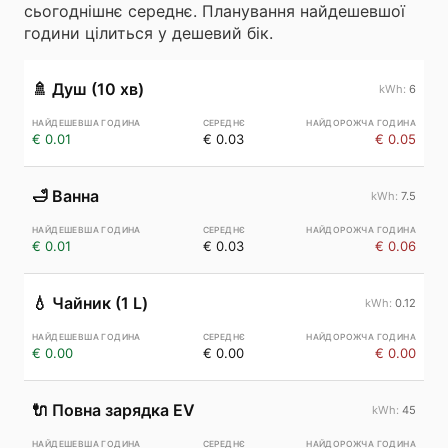
сьогоднішнє середнє. Планування найдешевшої
години цілиться у дешевий бік.
🚿
Душ (10 хв)
6
€ 0.01
€ 0.03
€ 0.05
🛁
Ванна
7.5
€ 0.01
€ 0.03
€ 0.06
💧
Чайник (1 L)
0.12
€ 0.00
€ 0.00
€ 0.00
🔌
Повна зарядка EV
45