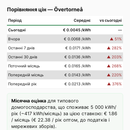
Порівняння цін
—
Övertorneå
Період
Середнє
vs сьогодні
Сьогодні
€ 0.0045
/kWh
—
Вчора
€ 0.0068
/kWh
▲
51
%
Останні 7 днів
€ 0.0171
/kWh
▲
282
%
Останні 30 днів
€ 0.0136
/kWh
▲
203
%
Поточний місяць
€ 0.0165
/kWh
▲
268
%
Попередній місяць
€ 0.0143
/kWh
▲
220
%
Попередній рік
€ 0.0213
/kWh
▲
376
%
Місячна оцінка
для типового
домогосподарства, що споживає 5 000 kWh/
рік (~417 kWh/місяць) за цією ставкою: € 1.86
/ місяць (€ 22.38 / рік оптом, до податків і
мережевих зборів).