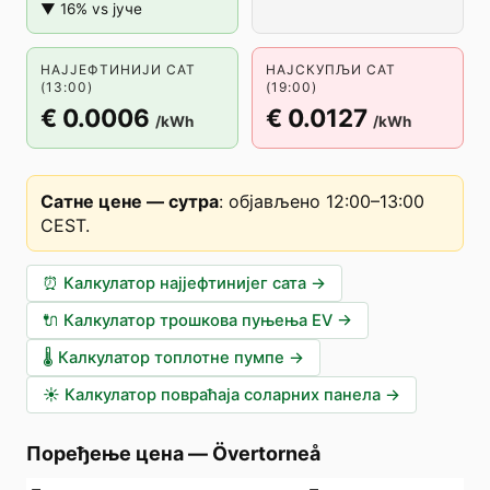
▼ 16% vs јуче
НАЈЈЕФТИНИЈИ САТ
НАЈСКУПЉИ САТ
(13:00)
(19:00)
€ 0.0006
€ 0.0127
/kWh
/kWh
Сатне цене — сутра
:
објављено 12:00–13:00
CEST
.
⏰
Калкулатор најјефтинијег сата
→
🔌
Калкулатор трошкова пуњења EV
→
🌡️
Калкулатор топлотне пумпе
→
☀️
Калкулатор повраћаја соларних панела
→
Поређење цена
—
Övertorneå