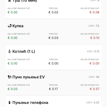
🚿
Туш (10 мин)
6
€ 0.00
€ 0.02
€ 0.08
🛁
Купка
7.5
€ 0.00
€ 0.03
€ 0.10
💧
Котлић (1 L)
0.12
€ 0.00
€ 0.00
€ 0.00
🔌
Пуно пуњење EV
45
€ 0.03
€ 0.17
€ 0.57
📱
Пуњење телефона
0.02