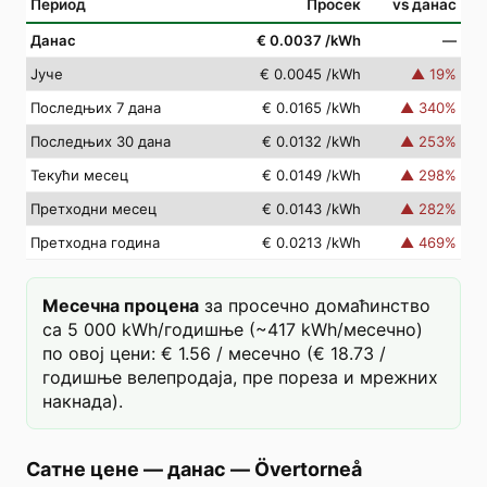
Период
Просек
vs данас
Данас
€ 0.0037
/kWh
—
Јуче
€ 0.0045
/kWh
▲
19
%
Последњих 7 дана
€ 0.0165
/kWh
▲
340
%
Последњих 30 дана
€ 0.0132
/kWh
▲
253
%
Текући месец
€ 0.0149
/kWh
▲
298
%
Претходни месец
€ 0.0143
/kWh
▲
282
%
Претходна година
€ 0.0213
/kWh
▲
469
%
Месечна процена
за просечно домаћинство
са 5 000 kWh/годишње (~417 kWh/месечно)
по овој цени: € 1.56 / месечно (€ 18.73 /
годишње велепродаја, пре пореза и мрежних
накнада).
Сатне цене — данас
—
Övertorneå