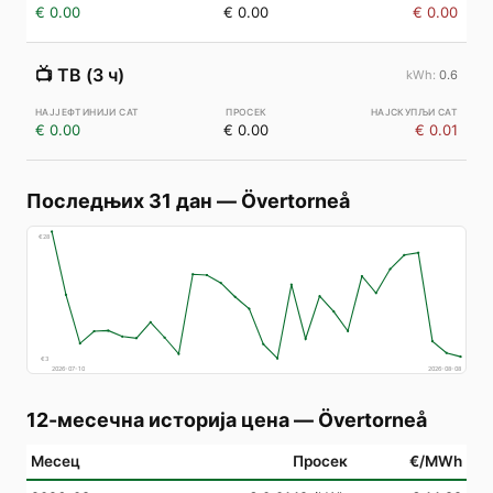
€ 0.00
€ 0.00
€ 0.00
📺
ТВ (3 ч)
0.6
€ 0.00
€ 0.00
€ 0.01
Последњих 31 дан
—
Övertorneå
€
28
€
3
2026-07-10
2026-08-08
12-месечна историја цена
—
Övertorneå
Месец
Просек
€/MWh