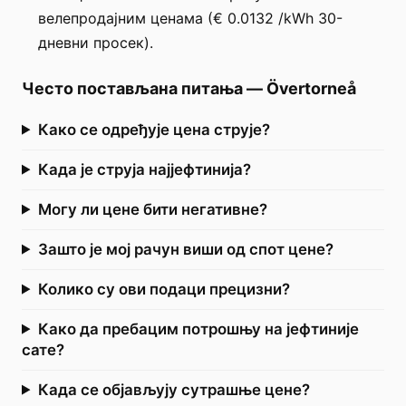
велепродајним ценама (€ 0.0132 /kWh 30-
дневни просек).
Често постављана питања
—
Övertorneå
Како се одређује цена струје?
Када је струја најјефтинија?
Могу ли цене бити негативне?
Зашто је мој рачун виши од спот цене?
Колико су ови подаци прецизни?
Како да пребацим потрошњу на јефтиније
сате?
Када се објављују сутрашње цене?