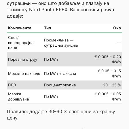
сутрашњи — оно што добављачи плаћају на
тржишту Nord Pool / EPEX. Ваш коначни рачун
додаје:
Компонента
Тип
Око
Спот/
Променљива —
велепродајна
—
сутрашња аукција
цена
€ 0.005 – 0.20
Порез на струју
По kWh
/kWh
€ 0.05 – 0.15
Мрежне накнаде
По kWh + фиксна
/kWh
ПДВ
Проценат укупне
20 – 25 %
Маржа
€ 0.005 – 0.05
По kWh
добављача
/kWh
Правило: додајте 30–60 % спот цени за крајњу
цену.