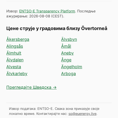
Извор
:
ENTSO-E Transparency Platform
.
Последње
ажурирање
:
2026-08-08
(
CEST
).
Цене струје у градовима близу Övertorneå
Åkersberga
Älvsbyn
Alingsås
Åmål
Älmhult
Aneby
Älvdalen
Ånge
Alvesta
Ängelholm
Älvkarleby
Arboga
Прегледајте Шведска →
Извор података: ENTSO-E. Свака зона приказује своје
локално време.
Контактирајте нас:
sp@euenergy.live
.