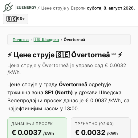
⚡️ Цене струје у Европи
субота, 8. август 2026.
🇷🇸
SR
▾
Почетна
›
🇸🇪
Шведска
›
Övertorneå
⚡️
Цене струје
🇸🇪
Övertorneå
⚡️
SE1
Цена струје у Övertorneå је управо сад € 0.0032
/kWh.
Цене струје у граду
Övertorneå
одређује
тржишна зона
SE1 (North)
у држави Шведска.
Велепродајни просек данас је € 0.0037 /kWh, са
најјефтинијим часом у 13:00.
ДАНАШЊИ ПРОСЕК
ТРЕНУТНО (02:00)
€ 0.0037
€ 0.0032
/kWh
/kWh