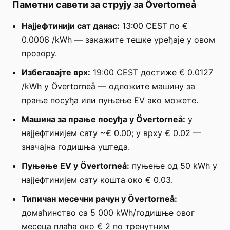
Паметни савети за струју за Övertorneå
Најјефтинији сат данас:
13:00 CEST по €
0.0006 /kWh — закажите тешке уређаје у овом
прозору.
Избегавајте врх:
19:00 CEST достиже € 0.0127
/kWh у Övertorneå — одложите машину за
прање посуђа или пуњење EV ако можете.
Машина за прање посуђа у Övertorneå:
у
најјефтинијем сату ~€ 0.00; у врху € 0.02 —
значајна годишња уштеда.
Пуњење EV у Övertorneå:
пуњење од 50 kWh у
најјефтинијем сату кошта око € 0.03.
Типичан месечни рачун у Övertorneå:
домаћинство са 5 000 kWh/годишње овог
месеца плаћа око € 2 по тренутним