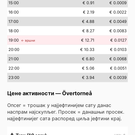
15
:00
€ 0.91
€ 0.0009
16
:00
€ 2.19
€ 0.0022
17
:00
€ 4.88
€ 0.0049
18
:00
€ 8.27
€ 0.0083
19
:00
€ 12.71
€ 0.0127
← вршни
20
:00
€ 10.33
€ 0.0103
21
:00
€ 6.80
€ 0.0068
22
:00
€ 5.06
€ 0.0051
23
:00
€ 3.94
€ 0.0039
Цене активности
—
Övertorneå
Опсег = трошак у најјефтинијем сату данас
наспрам најскупљег. Просек = данашњи просек.
најјефтинијег сата распоред циља јефтини крај.