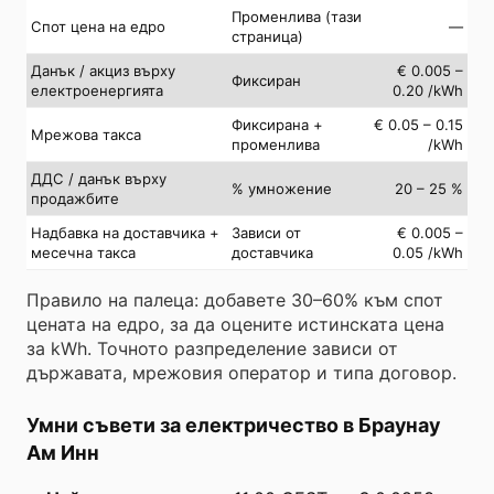
Променлива (тази
Спот цена на едро
—
страница)
Данък / акциз върху
€ 0.005 –
Фиксиран
електроенергията
0.20 /kWh
Фиксирана +
€ 0.05 – 0.15
Мрежова такса
променлива
/kWh
ДДС / данък върху
% умножение
20 – 25 %
продажбите
Надбавка на доставчика +
Зависи от
€ 0.005 –
месечна такса
доставчика
0.05 /kWh
Правило на палеца: добавете 30–60% към спот
цената на едро, за да оцените истинската цена
за kWh. Точното разпределение зависи от
държавата, мрежовия оператор и типа договор.
Умни съвети за електричество в Браунау
Ам Инн