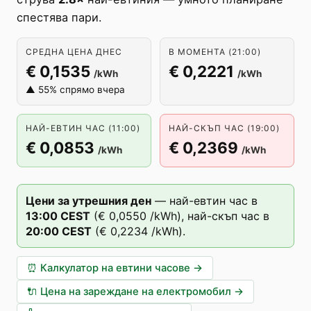
спестява пари.
СРЕДНА ЦЕНА ДНЕС
В МОМЕНТА (21:00)
€ 0,1535
€ 0,2221
/kWh
/kWh
▲ 55% спрямо вчера
НАЙ-ЕВТИН ЧАС (11:00)
НАЙ-СКЪП ЧАС (19:00)
€ 0,0853
€ 0,2369
/kWh
/kWh
Цени за утрешния ден
—
най-евтин час в
13
:00
CEST
(
€ 0,0550
/kWh),
най-скъп час в
20
:00
CEST
(
€ 0,2234
/kWh).
⏰
Калкулатор на евтини часове
→
🔌
Цена на зареждане на електромобил
→