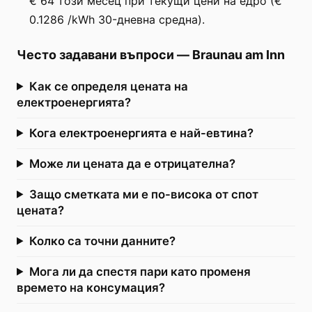
€ 64 този месец при текущи цени на едро (€
0.1286 /kWh 30-дневна средна).
Често задавани въпроси
—
Braunau am Inn
Как се определя цената на
електроенергията?
Кога електроенергията е най-евтина?
Може ли цената да е отрицателна?
Защо сметката ми е по-висока от спот
цената?
Колко са точни данните?
Мога ли да спестя пари като променя
времето на консумация?