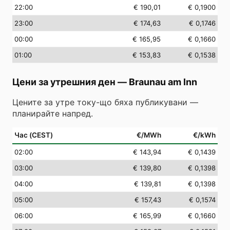
22
:00
€ 190,01
€ 0,1900
23
:00
€ 174,63
€ 0,1746
00
:00
€ 165,95
€ 0,1660
01
:00
€ 153,83
€ 0,1538
Цени за утрешния ден
—
Braunau am Inn
Цените за утре току-що бяха публикувани —
планирайте напред.
Час (CEST)
€/MWh
€/kWh
02
:00
€ 143,94
€ 0,1439
03
:00
€ 139,80
€ 0,1398
04
:00
€ 139,81
€ 0,1398
05
:00
€ 157,43
€ 0,1574
06
:00
€ 165,99
€ 0,1660