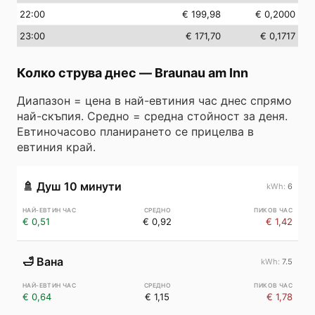
22
:00
€ 199,98
€ 0,2000
23
:00
€ 171,70
€ 0,1717
Колко струва днес
—
Braunau am Inn
Диапазон = цена в най-евтиния час днес спрямо
най-скъпия. Средно = средна стойност за деня.
Евтиночасово планирането се прицелва в
евтиния край.
🚿
Душ 10 минути
6
€ 0,51
€ 0,92
€ 1,42
🛁
Вана
7.5
€ 0,64
€ 1,15
€ 1,78