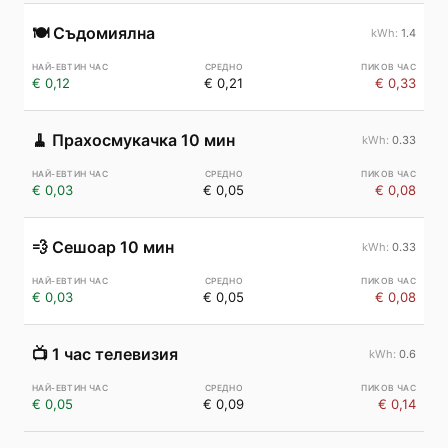
🍽️
Съдомиялна
1.4
€ 0,12
€ 0,21
€ 0,33
🧹
Прахосмукачка 10 мин
0.33
€ 0,03
€ 0,05
€ 0,08
💨
Сешоар 10 мин
0.33
€ 0,03
€ 0,05
€ 0,08
📺
1 час телевизия
0.6
€ 0,05
€ 0,09
€ 0,14