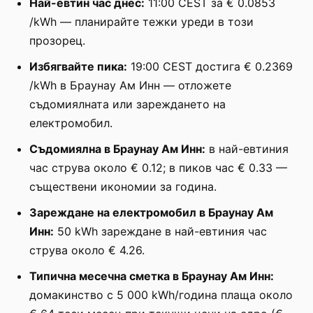
Най-евтин час днес:
11:00 CEST за € 0.0853
/kWh — планирайте тежки уреди в този
прозорец.
Избягвайте пика:
19:00 CEST достига € 0.2369
/kWh в Браунау Ам Инн — отложете
съдомиялната или зареждането на
електромобил.
Съдомиялна в Браунау Ам Инн:
в най-евтиния
час струва около € 0.12; в пиков час € 0.33 —
съществени икономии за година.
Зареждане на електромобил в Браунау Ам
Инн:
50 kWh зареждане в най-евтиния час
струва около € 4.26.
Типична месечна сметка в Браунау Ам Инн:
домакинство с 5 000 kWh/година плаща около