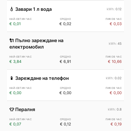
💧
Завари 1 л вода
0.12
€ 0,01
€ 0,02
€ 0,03
🔌
Пълно зареждане на
45
електромобил
€ 3,84
€ 6,91
€ 10,66
📱
Зареждане на телефон
0.02
€ 0,00
€ 0,00
€ 0,00
👕
Пералня
0.8
€ 0,07
€ 0,12
€ 0,19