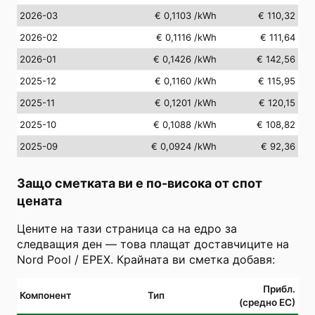
2026-03
€ 0,1103
/kWh
€ 110,32
2026-02
€ 0,1116
/kWh
€ 111,64
2026-01
€ 0,1426
/kWh
€ 142,56
2025-12
€ 0,1160
/kWh
€ 115,95
2025-11
€ 0,1201
/kWh
€ 120,15
2025-10
€ 0,1088
/kWh
€ 108,82
2025-09
€ 0,0924
/kWh
€ 92,36
Защо сметката ви е по-висока от спот
цената
Цените на тази страница са на едро за
следващия ден — това плащат доставчиците на
Nord Pool / EPEX. Крайната ви сметка добавя:
Прибл.
Компонент
Тип
(средно ЕС)