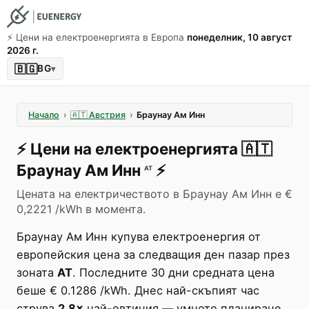
⚡️ Цени на електроенергията в Европа
понеделник, 10 август
2026 г.
🇧🇬
BG
▾
Начало
›
🇦🇹
Австрия
›
Браунау Ам Инн
⚡️
Цени на електроенергията
🇦🇹
Браунау Ам Инн
⚡️
AT
Цената на електричеството в Браунау Ам Инн е €
0,2221 /kWh в момента.
Браунау Ам Инн купува електроенергия от
европейския цена за следващия ден пазар през
зоната
AT
. Последните 30 дни средната цена
беше € 0.1286 /kWh. Днес най-скъпият час
струва
2.8×
най-евтиния — умното планиране