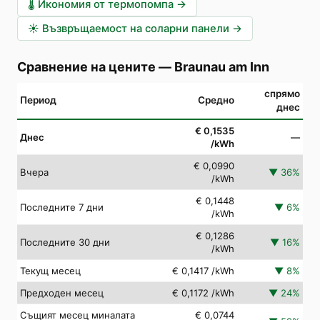
🌡️
Икономия от термопомпа
→
☀️
Възвръщаемост на соларни панели
→
Сравнение на цените
—
Braunau am Inn
спрямо
Период
Средно
днес
€ 0,1535
Днес
—
/kWh
€ 0,0990
Вчера
▼
36
%
/kWh
€ 0,1448
Последните 7 дни
▼
6
%
/kWh
€ 0,1286
Последните 30 дни
▼
16
%
/kWh
Текущ месец
€ 0,1417
/kWh
▼
8
%
Предходен месец
€ 0,1172
/kWh
▼
24
%
Същият месец миналата
€ 0,0744