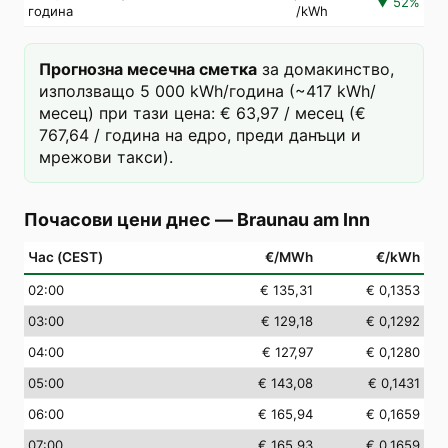
▼
52
%
година
/kWh
Прогнозна месечна сметка
за домакинство,
използващо 5 000 kWh/година (~417 kWh/
месец) при тази цена: € 63,97 / месец (€
767,64 / година на едро, преди данъци и
мрежови такси).
Почасови цени днес
—
Braunau am Inn
Час (CEST)
€/MWh
€/kWh
02
:00
€ 135,31
€ 0,1353
03
:00
€ 129,18
€ 0,1292
04
:00
€ 127,97
€ 0,1280
05
:00
€ 143,08
€ 0,1431
06
:00
€ 165,94
€ 0,1659
07
:00
€ 165,93
€ 0,1659