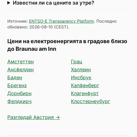
Известни ли са цените за утре?
Източник
:
ENTSO-E Transparency Platform
.
Последно
обновено
:
2026-08-10
(
CEST
).
Цени на електроенергията в градове близо
до Braunau am Inn
Амстеттен
Грац
Ансфелден
Халлеин
Баден
Инсбрук
Брегенз
Капфенберг
Дорнбирн
Клагенфурт
Фелдкирч
Клостернеубург
Разгледай Австрия →