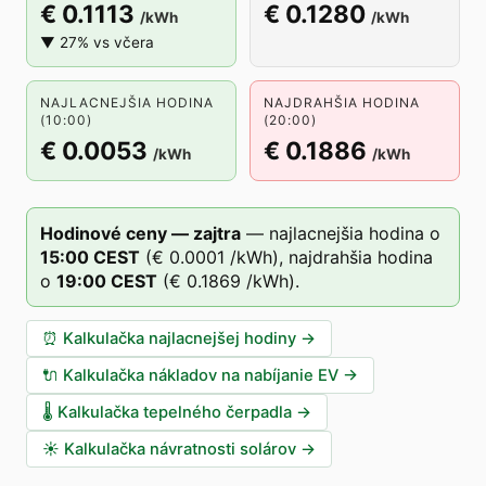
€ 0.1113
€ 0.1280
/kWh
/kWh
▼ 27% vs včera
NAJLACNEJŠIA HODINA
NAJDRAHŠIA HODINA
(10:00)
(20:00)
€ 0.0053
€ 0.1886
/kWh
/kWh
Hodinové ceny — zajtra
—
najlacnejšia hodina o
15
:00
CEST
(
€ 0.0001
/kWh),
najdrahšia hodina
o
19
:00
CEST
(
€ 0.1869
/kWh).
⏰
Kalkulačka najlacnejšej hodiny
→
🔌
Kalkulačka nákladov na nabíjanie EV
→
🌡️
Kalkulačka tepelného čerpadla
→
☀️
Kalkulačka návratnosti solárov
→