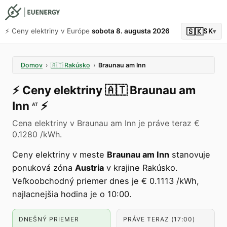
🇸🇰
⚡️ Ceny elektriny v Európe
sobota 8. augusta 2026
SK
▾
Domov
›
🇦🇹
Rakúsko
›
Braunau am Inn
⚡️
Ceny elektriny
🇦🇹
Braunau am
Inn
⚡️
AT
Cena elektriny v Braunau am Inn je práve teraz €
0.1280 /kWh.
Ceny elektriny v meste
Braunau am Inn
stanovuje
ponuková zóna
Austria
v krajine Rakúsko.
Veľkoobchodný priemer dnes je € 0.1113 /kWh,
najlacnejšia hodina je o 10:00.
DNEŠNÝ PRIEMER
PRÁVE TERAZ (17:00)