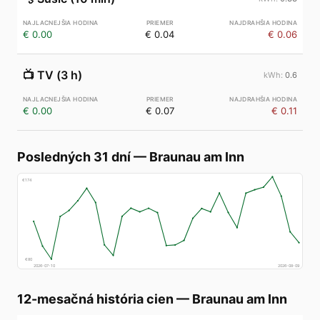
€ 0.00
€ 0.04
€ 0.06
📺
TV (3 h)
0.6
€ 0.00
€ 0.07
€ 0.11
Posledných 31 dní
—
Braunau am Inn
€
174
€
80
2026-07-10
2026-08-09
12-mesačná história cien
—
Braunau am Inn