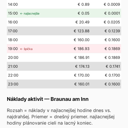
14
:00
€ 0.89
€ 0.0009
15
:00
€ 0.05
€ 0.0001
← najlacnejšie
16
:00
€ 20.49
€ 0.0205
17
:00
€ 123.88
€ 0.1239
18
:00
€ 160.00
€ 0.1600
19
:00
€ 186.93
€ 0.1869
← špička
20
:00
€ 186.91
€ 0.1869
21
:00
€ 174.13
€ 0.1741
22
:00
€ 170.00
€ 0.1700
23
:00
€ 160.01
€ 0.1600
Náklady aktivít
—
Braunau am Inn
Rozsah = náklady v najlacnejšej hodine dnes vs.
najdrahšej. Priemer = dnešný priemer. najlacnejšej
hodiny plánovanie cieli na lacný koniec.