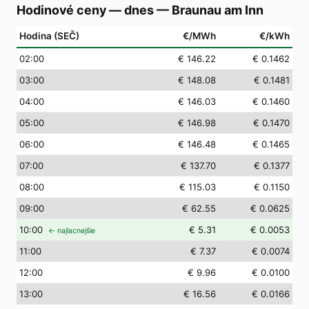
Hodinové ceny — dnes
—
Braunau am Inn
Hodina (SEČ)
€/MWh
€/kWh
02
:00
€ 146.22
€ 0.1462
03
:00
€ 148.08
€ 0.1481
04
:00
€ 146.03
€ 0.1460
05
:00
€ 146.98
€ 0.1470
06
:00
€ 146.48
€ 0.1465
07
:00
€ 137.70
€ 0.1377
08
:00
€ 115.03
€ 0.1150
09
:00
€ 62.55
€ 0.0625
10
:00
€ 5.31
€ 0.0053
← najlacnejšie
11
:00
€ 7.37
€ 0.0074
12
:00
€ 9.96
€ 0.0100
13
:00
€ 16.56
€ 0.0166