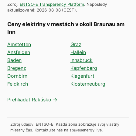
Zdroj
:
ENTSO-E Transparency Platform
.
Naposledy
aktualizované
:
2026-08-08
(
CEST
).
Ceny elektriny v mestách v okolí Braunau am
Inn
Amstetten
Graz
Ansfelden
Hallein
Baden
Innsbruck
Bregenz
Kapfenberg
Dornbirn
Klagenfurt
Feldkirch
Klosterneuburg
Prehliadať Rakúsko →
Zdroj údajov: ENTSO-E. Každá zóna zobrazuje svoj vlastný
miestny čas.
Kontaktujte nás na
sp@euenergy.live
.