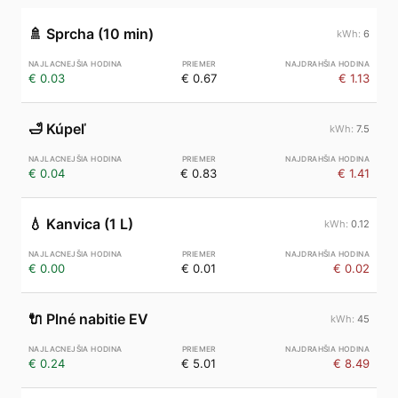
🚿
Sprcha (10 min)
6
€ 0.03
€ 0.67
€ 1.13
🛁
Kúpeľ
7.5
€ 0.04
€ 0.83
€ 1.41
💧
Kanvica (1 L)
0.12
€ 0.00
€ 0.01
€ 0.02
🔌
Plné nabitie EV
45
€ 0.24
€ 5.01
€ 8.49