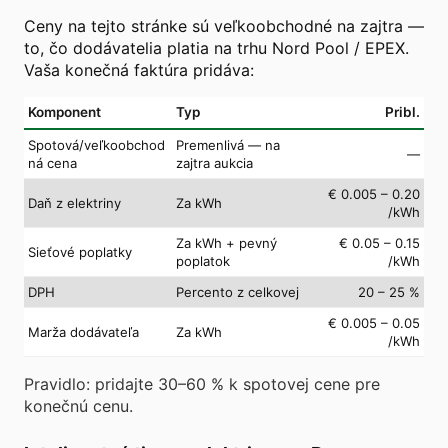
Ceny na tejto stránke sú veľkoobchodné na zajtra —
to, čo dodávatelia platia na trhu Nord Pool / EPEX.
Vaša konečná faktúra pridáva:
Komponent
Typ
Pribl.
Spotová/veľkoobchod
Premenlivá — na
—
ná cena
zajtra aukcia
€ 0.005 – 0.20
Daň z elektriny
Za kWh
/kWh
Za kWh + pevný
€ 0.05 – 0.15
Sieťové poplatky
poplatok
/kWh
DPH
Percento z celkovej
20 – 25 %
€ 0.005 – 0.05
Marža dodávateľa
Za kWh
/kWh
Pravidlo: pridajte 30–60 % k spotovej cene pre
konečnú cenu.