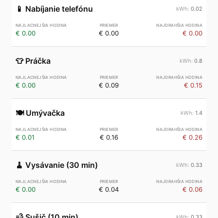
📱
Nabíjanie telefónu
0.02
€ 0.00
€ 0.00
€ 0.00
👕
Práčka
0.8
€ 0.00
€ 0.09
€ 0.15
🍽️
Umývačka
1.4
€ 0.01
€ 0.16
€ 0.26
🧹
Vysávanie (30 min)
0.33
€ 0.00
€ 0.04
€ 0.06
💨
Sušič (10 min)
0.33