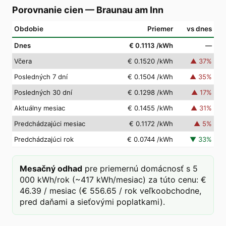
Porovnanie cien
—
Braunau am Inn
Obdobie
Priemer
vs dnes
Dnes
€ 0.1113
/kWh
—
Včera
€ 0.1520
/kWh
▲
37
%
Posledných 7 dní
€ 0.1504
/kWh
▲
35
%
Posledných 30 dní
€ 0.1298
/kWh
▲
17
%
Aktuálny mesiac
€ 0.1455
/kWh
▲
31
%
Predchádzajúci mesiac
€ 0.1172
/kWh
▲
5
%
Predchádzajúci rok
€ 0.0744
/kWh
▼
33
%
Mesačný odhad
pre priemernú domácnosť s 5
000 kWh/rok (~417 kWh/mesiac) za túto cenu: €
46.39 / mesiac (€ 556.65 / rok veľkoobchodne,
pred daňami a sieťovými poplatkami).