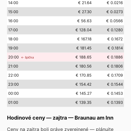
14
:00
€ 21.64
€ 0.0216
15
:00
€ 27.30
€ 0.0273
16
:00
€ 56.63
€ 0.0566
17
:00
€ 128.04
€ 0.1280
18
:00
€ 167.18
€ 0.1672
19
:00
€ 181.45
€ 0.1814
20
:00
€ 188.65
€ 0.1886
← špička
21
:00
€ 180.56
€ 0.1806
22
:00
€ 170.85
€ 0.1709
23
:00
€ 154.42
€ 0.1544
00
:00
€ 145.27
€ 0.1453
01
:00
€ 139.35
€ 0.1393
Hodinové ceny — zajtra
—
Braunau am Inn
Ceny na zajtra boli práve zverejnené — plánujte