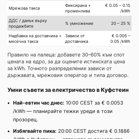
Фиксирана +
€ 0.05 – 0.15
Мрежова такса
променлива
/kWh
ДДС / данък върху
% умножение
20 – 25 %
продажбите
Надбавка на доставчика +
Зависи от
€ 0.005 –
месечна такса
доставчика
0.05 /kWh
Правило на палеца: добавете 30–60% към спот
цената на едро, за да оцените истинската цена
за kWh. Точното разпределение зависи от
държавата, мрежовия оператор и типа договор.
Умни съвети за електричество в Куфстеин
Най-евтин час днес:
10:00 CEST за € 0.0053
/kWh — планирайте тежки уреди в този
прозорец.
Избягвайте пика:
20:00 CEST достига € 0.1886