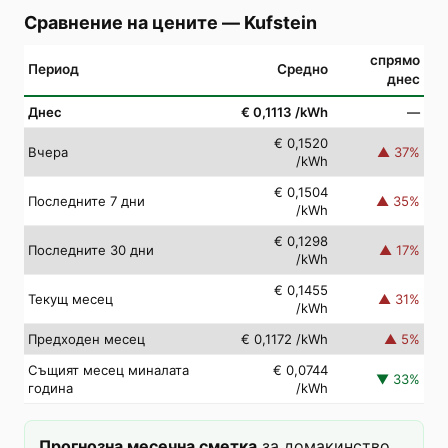
Сравнение на цените
—
Kufstein
спрямо
Период
Средно
днес
Днес
€ 0,1113
/kWh
—
€ 0,1520
Вчера
▲
37
%
/kWh
€ 0,1504
Последните 7 дни
▲
35
%
/kWh
€ 0,1298
Последните 30 дни
▲
17
%
/kWh
€ 0,1455
Текущ месец
▲
31
%
/kWh
Предходен месец
€ 0,1172
/kWh
▲
5
%
Същият месец миналата
€ 0,0744
▼
33
%
година
/kWh
Прогнозна месечна сметка
за домакинство,