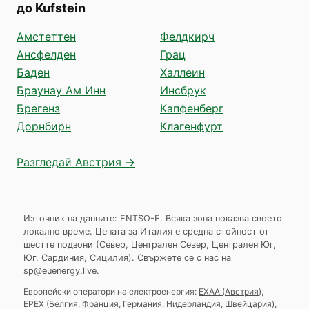
до Kufstein
Амстеттен
Фелдкирч
Ансфелден
Грац
Баден
Халлеин
Браунау Ам Инн
Инсбрук
Брегенз
Капфенберг
Дорнбирн
Клагенфурт
Разгледай Австрия →
Източник на данните: ENTSO-E. Всяка зона показва своето
локално време. Цената за Италия е средна стойност от
шестте подзони (Север, Централен Север, Централен Юг,
Юг, Сардиния, Сицилия).
Свържете се с нас на
sp@euenergy.live
.
Европейски оператори на електроенергия:
EXAA
(
Австрия
)
,
EPEX
(
Белгия, Франция, Германия, Нидерландия, Швейцария
)
,