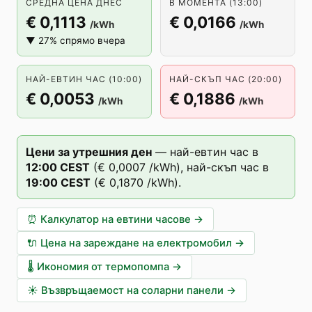
СРЕДНА ЦЕНА ДНЕС
В МОМЕНТА (13:00)
€ 0,1113
€ 0,0166
/kWh
/kWh
▼ 27% спрямо вчера
НАЙ-ЕВТИН ЧАС (10:00)
НАЙ-СКЪП ЧАС (20:00)
€ 0,0053
€ 0,1886
/kWh
/kWh
Цени за утрешния ден
—
най-евтин час в
12
:00
CEST
(
€ 0,0007
/kWh),
най-скъп час в
19
:00
CEST
(
€ 0,1870
/kWh).
⏰
Калкулатор на евтини часове
→
🔌
Цена на зареждане на електромобил
→
🌡️
Икономия от термопомпа
→
☀️
Възвръщаемост на соларни панели
→