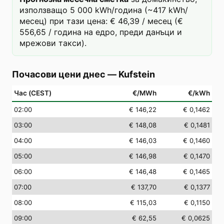
използващо 5 000 kWh/година (~417 kWh/
месец) при тази цена: € 46,39 / месец (€
556,65 / година на едро, преди данъци и
мрежови такси).
Почасови цени днес
—
Kufstein
Час (CEST)
€/MWh
€/kWh
02
:00
€ 146,22
€ 0,1462
03
:00
€ 148,08
€ 0,1481
04
:00
€ 146,03
€ 0,1460
05
:00
€ 146,98
€ 0,1470
06
:00
€ 146,48
€ 0,1465
07
:00
€ 137,70
€ 0,1377
08
:00
€ 115,03
€ 0,1150
09
:00
€ 62,55
€ 0,0625