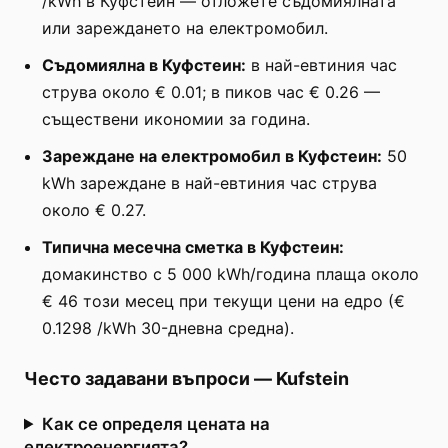
/kWh в Куфстеин — отложете съдомиялната
или зареждането на електромобил.
Съдомиялна в Куфстеин:
в най-евтиния час
струва около € 0.01; в пиков час € 0.26 —
съществени икономии за година.
Зареждане на електромобил в Куфстеин:
50
kWh зареждане в най-евтиния час струва
около € 0.27.
Типична месечна сметка в Куфстеин:
домакинство с 5 000 kWh/година плаща около
€ 46 този месец при текущи цени на едро (€
0.1298 /kWh 30-дневна средна).
Често задавани въпроси
—
Kufstein
Как се определя цената на
електроенергията?