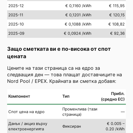
2025-12
€ 0,1160
/kWh
€ 115,95
2025-11
€ 0,1201
/kWh
€ 120,15
2025-10
€ 0,1088
/kWh
€ 108,82
2025-09
€ 0,0924
/kWh
€ 92,36
Защо сметката ви е по-висока от спот
цената
Цените на тази страница са на едро за
следващия ден — това плащат доставчиците на
Nord Pool / EPEX. Крайната ви сметка добавя:
Прибл.
Компонент
Тип
(средно ЕС)
Променлива (тази
Спот цена на едро
—
страница)
Данък / акциз върху
€ 0.005 –
Фиксиран
електроенергията
0.20 /kWh