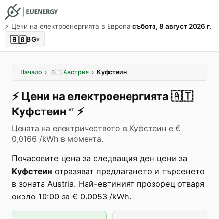
⚡️ Цени на електроенергията в Европа
събота, 8 август 2026 г.
🇧🇬
BG
▾
Начало
›
🇦🇹
Австрия
›
Куфстеин
⚡️
Цени на електроенергията
🇦🇹
Куфстеин
⚡️
AT
Цената на електричеството в Куфстеин е €
0,0166 /kWh в момента.
Почасовите цена за следващия ден цени за
Куфстеин
отразяват предлагането и търсенето
в зоната Austria. Най-евтиният прозорец отваря
около 10:00 за € 0.0053 /kWh.