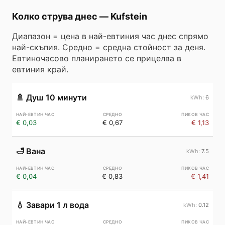
Колко струва днес
—
Kufstein
Диапазон = цена в най-евтиния час днес спрямо
най-скъпия. Средно = средна стойност за деня.
Евтиночасово планирането се прицелва в
евтиния край.
🚿
Душ 10 минути
6
€ 0,03
€ 0,67
€ 1,13
🛁
Вана
7.5
€ 0,04
€ 0,83
€ 1,41
💧
Завари 1 л вода
0.12