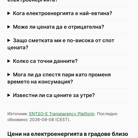
Кога електроенергията е най-евтина?
Може ли цената да е отрицателна?
Защо сметката ми е по-висока от спот
цената?
Колко са точни данните?
Мога ли да спестя пари като променя
времето на консумация?
Известни ли са цените за утре?
Източник
:
ENTSO-E Transparency Platform
.
Последно
обновено
:
2026-08-08
(
CEST
).
Цени на електроенергията в градове близо