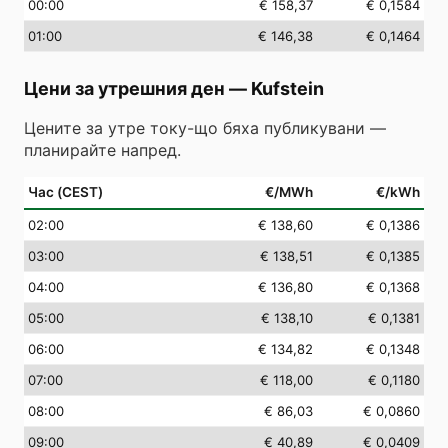
00
:00
€ 158,37
€ 0,1584
01
:00
€ 146,38
€ 0,1464
Цени за утрешния ден
—
Kufstein
Цените за утре току-що бяха публикувани —
планирайте напред.
Час (CEST)
€/MWh
€/kWh
02
:00
€ 138,60
€ 0,1386
03
:00
€ 138,51
€ 0,1385
04
:00
€ 136,80
€ 0,1368
05
:00
€ 138,10
€ 0,1381
06
:00
€ 134,82
€ 0,1348
07
:00
€ 118,00
€ 0,1180
08
:00
€ 86,03
€ 0,0860
09
:00
€ 40,89
€ 0,0409