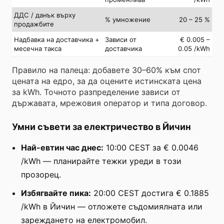
ДДС / данък върху
% умножение
20 – 25 %
продажбите
Надбавка на доставчика +
Зависи от
€ 0.005 –
месечна такса
доставчика
0.05 /kWh
Правило на палеца: добавете 30–60% към спот
цената на едро, за да оцените истинската цена
за kWh. Точното разпределение зависи от
държавата, мрежовия оператор и типа договор.
Умни съвети за електричество в Йичин
Най-евтин час днес:
10:00 CEST за € 0.0046
/kWh — планирайте тежки уреди в този
прозорец.
Избягвайте пика:
20:00 CEST достига € 0.1885
/kWh в Йичин — отложете съдомиялната или
зареждането на електромобил.