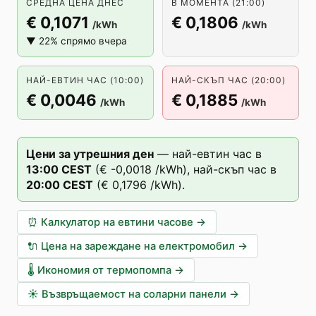
СРЕДНА ЦЕНА ДНЕС
В МОМЕНТА (21:00)
€ 0,1071
€ 0,1806
/kWh
/kWh
▼ 22% спрямо вчера
НАЙ-ЕВТИН ЧАС (10:00)
НАЙ-СКЪП ЧАС (20:00)
€ 0,0046
€ 0,1885
/kWh
/kWh
Цени за утрешния ден
—
най-евтин час в
13
:00
CEST
(
€ -0,0018
/kWh),
най-скъп час в
20
:00
CEST
(
€ 0,1796
/kWh).
⏰
Калкулатор на евтини часове
→
🔌
Цена на зареждане на електромобил
→
🌡️
Икономия от термопомпа
→
☀️
Възвръщаемост на соларни панели
→