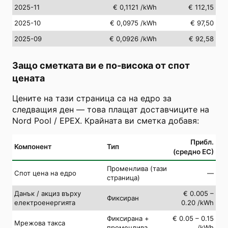
2025-11
€ 0,1121
/kWh
€ 112,15
2025-10
€ 0,0975
/kWh
€ 97,50
2025-09
€ 0,0926
/kWh
€ 92,58
Защо сметката ви е по-висока от спот
цената
Цените на тази страница са на едро за
следващия ден — това плащат доставчиците на
Nord Pool / EPEX. Крайната ви сметка добавя:
Прибл.
Компонент
Тип
(средно ЕС)
Променлива (тази
Спот цена на едро
—
страница)
Данък / акциз върху
€ 0.005 –
Фиксиран
електроенергията
0.20 /kWh
Фиксирана +
€ 0.05 – 0.15
Мрежова такса
променлива
/kWh