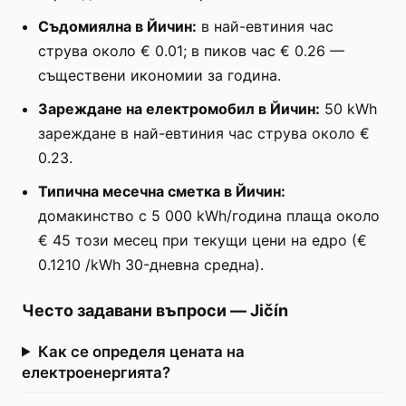
Съдомиялна в Йичин:
в най-евтиния час
струва около € 0.01; в пиков час € 0.26 —
съществени икономии за година.
Зареждане на електромобил в Йичин:
50 kWh
зареждане в най-евтиния час струва около €
0.23.
Типична месечна сметка в Йичин:
домакинство с 5 000 kWh/година плаща около
€ 45 този месец при текущи цени на едро (€
0.1210 /kWh 30-дневна средна).
Често задавани въпроси
—
Jičín
Как се определя цената на
електроенергията?