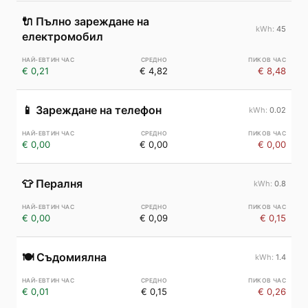
🔌
Пълно зареждане на
45
електромобил
€ 0,21
€ 4,82
€ 8,48
📱
Зареждане на телефон
0.02
€ 0,00
€ 0,00
€ 0,00
👕
Пералня
0.8
€ 0,00
€ 0,09
€ 0,15
🍽️
Съдомиялна
1.4
€ 0,01
€ 0,15
€ 0,26