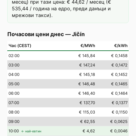
месец) при тази цена: € 44,62 / месец (€
535,44 / година на едро, преди данъци и
мрежови такси).
Почасови цени днес
—
Jičín
Час (CEST)
€/MWh
€/kWh
02
:00
€ 145,84
€ 0,1458
03
:00
€ 147,24
€ 0,1472
04
:00
€ 145,18
€ 0,1452
05
:00
€ 146,48
€ 0,1465
06
:00
€ 146,40
€ 0,1464
07
:00
€ 137,70
€ 0,1377
08
:00
€ 115,03
€ 0,1150
09
:00
€ 62,55
€ 0,0625
10
:00
€ 4,62
€ 0,0046
← най-евтин