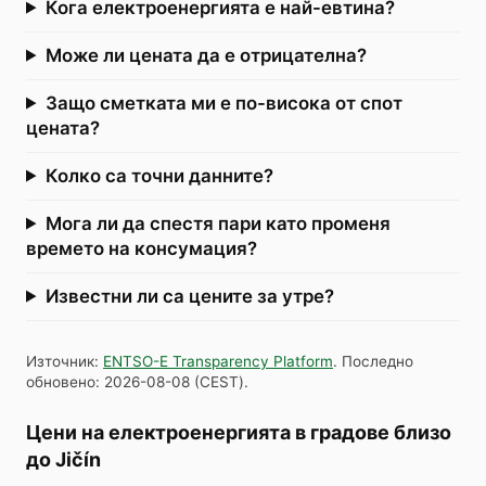
Кога електроенергията е най-евтина?
Може ли цената да е отрицателна?
Защо сметката ми е по-висока от спот
цената?
Колко са точни данните?
Мога ли да спестя пари като променя
времето на консумация?
Известни ли са цените за утре?
Източник
:
ENTSO-E Transparency Platform
.
Последно
обновено
:
2026-08-08
(
CEST
).
Цени на електроенергията в градове близо
до Jičín