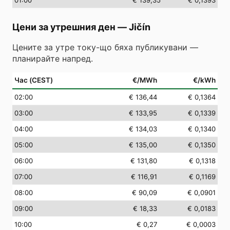
01
:00
€ 139,35
€ 0,1393
Цени за утрешния ден
—
Jičín
Цените за утре току-що бяха публикувани —
планирайте напред.
Час (CEST)
€/MWh
€/kWh
02
:00
€ 136,44
€ 0,1364
03
:00
€ 133,95
€ 0,1339
04
:00
€ 134,03
€ 0,1340
05
:00
€ 135,00
€ 0,1350
06
:00
€ 131,80
€ 0,1318
07
:00
€ 116,91
€ 0,1169
08
:00
€ 90,09
€ 0,0901
09
:00
€ 18,33
€ 0,0183
10
:00
€ 0,27
€ 0,0003