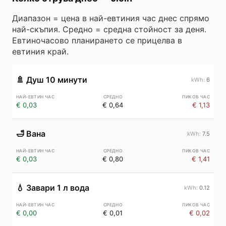
Диапазон = цена в най-евтиния час днес спрямо
най-скъпия. Средно = средна стойност за деня.
Евтиночасово планирането се прицелва в
евтиния край.
🚿
Душ 10 минути
6
€ 0,03
€ 0,64
€ 1,13
🛁
Вана
7.5
€ 0,03
€ 0,80
€ 1,41
💧
Завари 1 л вода
0.12
€ 0,00
€ 0,01
€ 0,02