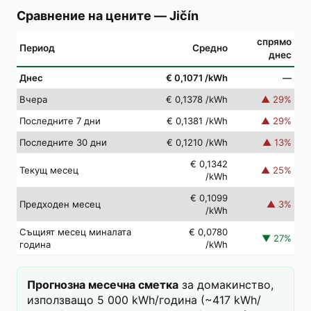
Сравнение на цените
—
Jičín
спрямо
Период
Средно
днес
Днес
€ 0,1071
/kWh
—
Вчера
€ 0,1378
/kWh
▲
29
%
Последните 7 дни
€ 0,1381
/kWh
▲
29
%
Последните 30 дни
€ 0,1210
/kWh
▲
13
%
€ 0,1342
Текущ месец
▲
25
%
/kWh
€ 0,1099
Предходен месец
▲
3
%
/kWh
Същият месец миналата
€ 0,0780
▼
27
%
година
/kWh
Прогнозна месечна сметка
за домакинство,
използващо 5 000 kWh/година (~417 kWh/