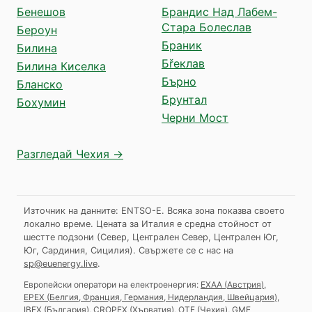
Бенешов
Брандис Над Лабем-
Стара Болеслав
Бероун
Браник
Билина
Бřеклав
Билина Киселка
Бърно
Бланско
Брунтал
Бохумин
Черни Мост
Разгледай Чехия →
Източник на данните: ENTSO-E. Всяка зона показва своето
локално време. Цената за Италия е средна стойност от
шестте подзони (Север, Централен Север, Централен Юг,
Юг, Сардиния, Сицилия).
Свържете се с нас на
sp@euenergy.live
.
Европейски оператори на електроенергия:
EXAA
(
Австрия
)
,
EPEX
(
Белгия, Франция, Германия, Нидерландия, Швейцария
)
,
IBEX
(
България
)
,
CROPEX
(
Хърватия
)
,
OTE
(
Чехия
)
,
GME