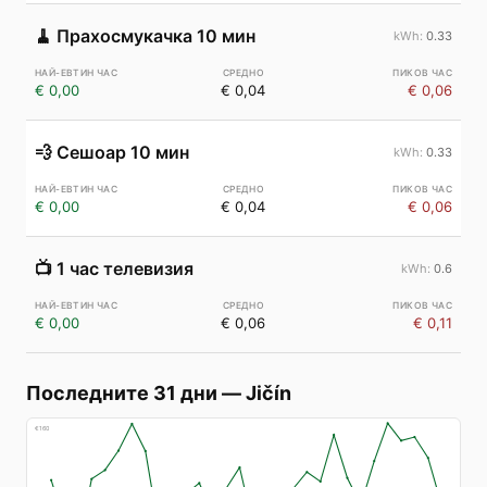
🧹
Прахосмукачка 10 мин
0.33
€ 0,00
€ 0,04
€ 0,06
💨
Сешоар 10 мин
0.33
€ 0,00
€ 0,04
€ 0,06
📺
1 час телевизия
0.6
€ 0,00
€ 0,06
€ 0,11
Последните 31 дни
—
Jičín
€
160