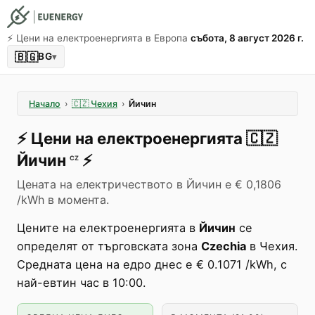
⚡️ Цени на електроенергията в Европа
събота, 8 август 2026 г.
🇧🇬
BG
▾
Начало
›
🇨🇿
Чехия
›
Йичин
⚡️
Цени на електроенергията
🇨🇿
Йичин
⚡️
CZ
Цената на електричеството в Йичин е € 0,1806
/kWh в момента.
Цените на електроенергията в
Йичин
се
определят от търговската зона
Czechia
в Чехия.
Средната цена на едро днес е € 0.1071 /kWh, с
най-евтин час в 10:00.