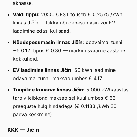
aknasse.
Väldi tippu:
20:00 CEST tõuseb € 0.2575 /kWh
linnas Jičín — lükka nõudepesumasin või EV
laadimine edasi kui saad.
Nõudepesumasin linnas Jičín:
odavaimal tunnil
~€ 0.12; tipus € 0.36 — märkimisväärne aastane
kokkuhoid.
EV laadimine linnas Jičín:
50 kWh laadimine
odavaimal tunnil maksab umbes € 4.17.
Tüüpiline kuuarve linnas Jičín:
5 000 kWh/aastas
tarbiv leibkond maksab sel kuul umbes € 63
praeguste hulgihindadega (€ 0.1183 /kWh 30
päeva keskmine).
KKK
—
Jičín