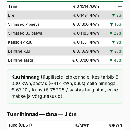
Täna
€ 0.1514
/kWh
—
Eile
€ 0.1491
/kWh
▼
2
%
Viimased 7 päeva
€ 0.1360
/kWh
▼
10
%
Viimased 30 päeva
€ 0.1183
/kWh
▼
22
%
Käesolev kuu
€ 0.1381
/kWh
▼
9
%
Eelmine kuu
€ 0.1099
/kWh
▼
27
%
Eelmine aasta
€ 0.0780
/kWh
▼
48
%
Kuu hinnang
tüüpilisele leibkonnale, kes tarbib 5
000 kWh/aastas (~417 kWh/kuus) selle hinnaga:
€ 63.10 / kuus (€ 757.25 / aastas hulgihind, enne
makse ja võrgutasusid).
Tunnihinnad — täna
—
Jičín
Tund (CEST)
€/MWh
€/kWh