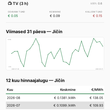
📺
TV (3 h)
0.6
€ 0.05
€ 0.09
€ 0.15
Viimased 31 päeva
—
Jičín
€
160
€
78
2026-07-08
2026-08-07
12 kuu hinnaajalugu
—
Jičín
Kuu
Keskmine
€/MWh
2026-08
€ 0.1381
/kWh
€ 138.05
2026-07
€ 0.1099
/kWh
€ 109.93