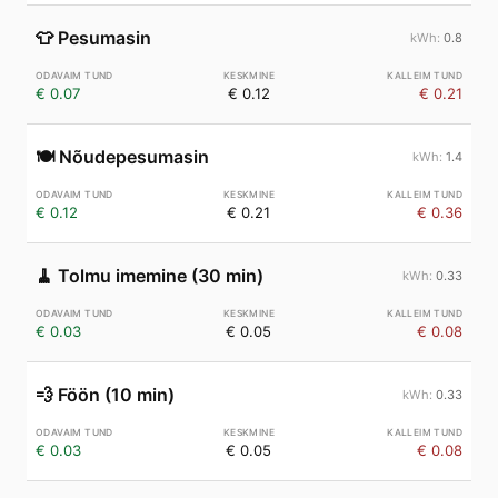
👕
Pesumasin
0.8
€ 0.07
€ 0.12
€ 0.21
🍽️
Nõudepesumasin
1.4
€ 0.12
€ 0.21
€ 0.36
🧹
Tolmu imemine (30 min)
0.33
€ 0.03
€ 0.05
€ 0.08
💨
Föön (10 min)
0.33
€ 0.03
€ 0.05
€ 0.08