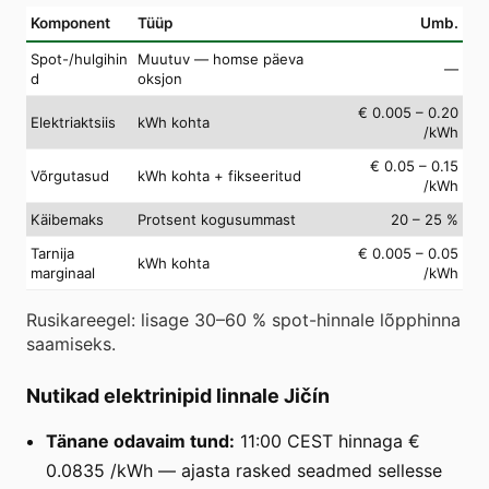
Komponent
Tüüp
Umb.
Spot-/hulgihin
Muutuv — homse päeva
—
d
oksjon
€ 0.005 – 0.20
Elektriaktsiis
kWh kohta
/kWh
€ 0.05 – 0.15
Võrgutasud
kWh kohta + fikseeritud
/kWh
Käibemaks
Protsent kogusummast
20 – 25 %
Tarnija
€ 0.005 – 0.05
kWh kohta
marginaal
/kWh
Rusikareegel: lisage 30–60 % spot-hinnale lõpphinna
saamiseks.
Nutikad elektrinipid linnale Jičín
Tänane odavaim tund:
11:00 CEST hinnaga €
0.0835 /kWh — ajasta rasked seadmed sellesse