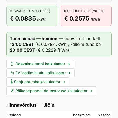
ODAVAIM TUND (11:00)
KALLEIM TUND (20:00)
€ 0.0835
€ 0.2575
/kWh
/kWh
Tunnihinnad — homme
—
odavaim tund kell
12
:00
CEST
(
€ 0.0787
/kWh),
kalleim tund kell
20
:00
CEST
(
€ 0.2229
/kWh).
⏰
Odavaima tunni kalkulaator
→
🔌
EV laadimiskulu kalkulaator
→
🌡️
Soojuspumba kalkulaator
→
☀️
Päikesepaneelide tasuvuse kalkulaator
→
Hinnavõrdlus
—
Jičín
Periood
Keskmine
vs täna