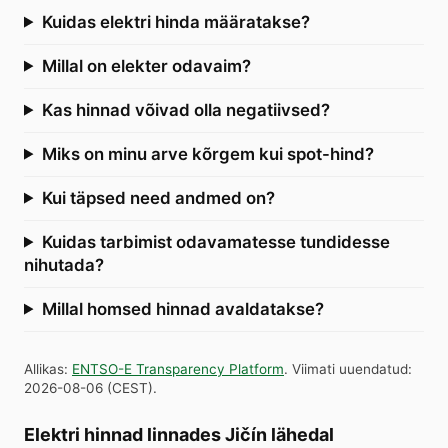
Kuidas elektri hinda määratakse?
Millal on elekter odavaim?
Kas hinnad võivad olla negatiivsed?
Miks on minu arve kõrgem kui spot-hind?
Kui täpsed need andmed on?
Kuidas tarbimist odavamatesse tundidesse
nihutada?
Millal homsed hinnad avaldatakse?
Allikas
:
ENTSO-E Transparency Platform
.
Viimati uuendatud
:
2026-08-06
(
CEST
).
Elektri hinnad linnades Jičín lähedal