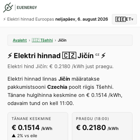
🇪🇪
⚡️ Elektri hinnad Euroopas
neljapäev, 6. august 2026
ET
▾
Avaleht
›
🇨🇿
Tšehhi
›
Jičín
⚡️
Elektri hinnad
🇨🇿
Jičín
⚡️
CZ
Elektri hind Jičín: € 0.2180 /kWh just praegu.
Elektri hinnad linnas
Jičín
määratakse
pakkumistsooni
Czechia
poolt riigis Tšehhi.
Tänane hulgihinna keskmine on € 0.1514 /kWh,
odavaim tund on kell 11:00.
TÄNANE KESKMINE
PRAEGU (18:00)
€ 0.1514
€ 0.2180
/kWh
/kWh
▲ 2% vs eile