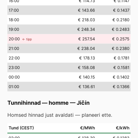
16
:00
€ 114.73
€ 0.1147
17
:00
€ 143.66
€ 0.1437
18
:00
€ 218.03
€ 0.2180
19
:00
€ 248.34
€ 0.2483
20
:00
€ 257.54
€ 0.2575
← tipp
21
:00
€ 238.04
€ 0.2380
22
:00
€ 178.13
€ 0.1781
23
:00
€ 158.08
€ 0.1581
00
:00
€ 140.15
€ 0.1402
01
:00
€ 136.61
€ 0.1366
Tunnihinnad — homme
—
Jičín
Homsed hinnad just avaldati — planeeri ette.
Tund (CEST)
€/MWh
€/kWh