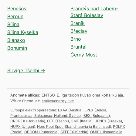
Benešov
Brandýs nad Labem-
Stará Boleslav
Beroun
Braník
Bílina
Břeclav
Bílina Kyselka
Brno
Blansko
Bruntál
Bohumín
Černý Most
Sirvige Tšehhi →
Andmete allikas: ENTSO-E. Iga tsoon kuvab oma kohaliku aja.
Võtke ühendust:
sp@euenergy.live
.
Euroopa elektri operaatorid:
EXAA
(
Austria
)
,
EPEX
(
Belgia,
Prantsusmaa, Saksamaa, Holland, Šveits
)
,
IBEX
(
Bulgaaria
)
,
CROPEX
(
Horvaatia
)
,
OTE
(
Tšehhi
)
,
GME
(
Itaalia
)
,
HENEX
(
Kreeka
)
,
HUPX
(
Ungari
)
,
Nord Pool Spot
(
Skandinaavia ja Baltimaad
)
,
POLPX
(
Poola
)
,
OPCOM
(
Rumeenia
)
,
SEEPEX
(
Serbia
)
,
OMIE
(
Hispaania ja