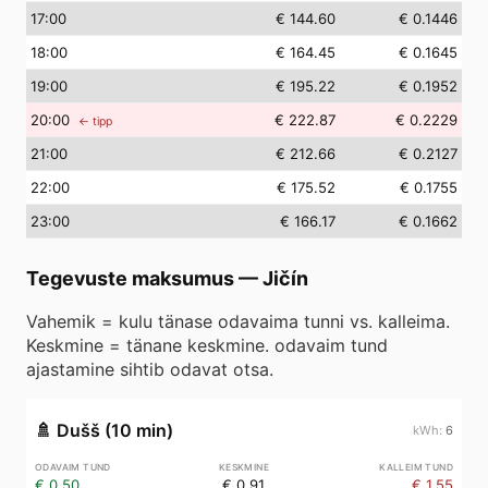
17
:00
€ 144.60
€ 0.1446
18
:00
€ 164.45
€ 0.1645
19
:00
€ 195.22
€ 0.1952
20
:00
€ 222.87
€ 0.2229
← tipp
21
:00
€ 212.66
€ 0.2127
22
:00
€ 175.52
€ 0.1755
23
:00
€ 166.17
€ 0.1662
Tegevuste maksumus
—
Jičín
Vahemik = kulu tänase odavaima tunni vs. kalleima.
Keskmine = tänane keskmine. odavaim tund
ajastamine sihtib odavat otsa.
🚿
Dušš (10 min)
6
€ 0.50
€ 0.91
€ 1.55