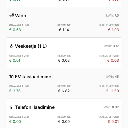
🛁
Vann
7.5
€ 0.63
€ 1.14
€ 1.93
💧
Veekeetja (1 L)
0.12
€ 0.01
€ 0.02
€ 0.03
🔌
EV täislaadimine
45
€ 3.76
€ 6.82
€ 11.59
📱
Telefoni laadimine
0.02
€ 0.00
€ 0.00
€ 0.01