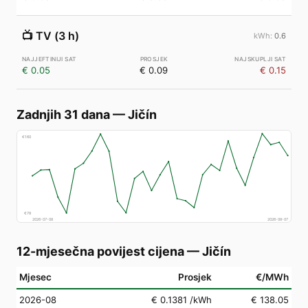
📺
TV (3 h)
0.6
€ 0.05
€ 0.09
€ 0.15
Zadnjih 31 dana
—
Jičín
€
160
€
78
2026-07-08
2026-08-07
12-mjesečna povijest cijena
—
Jičín
Mjesec
Prosjek
€/MWh
2026-08
€ 0.1381
/kWh
€ 138.05