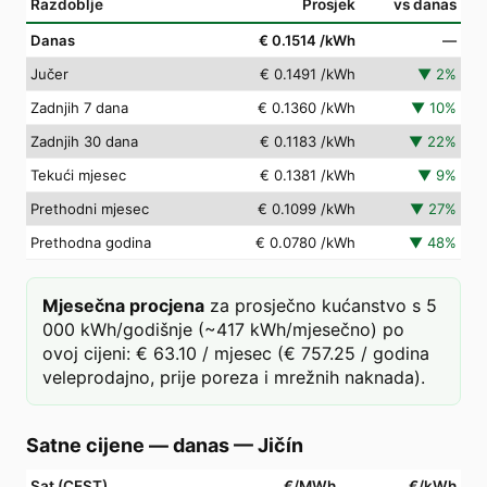
Razdoblje
Prosjek
vs danas
Danas
€ 0.1514
/kWh
—
Jučer
€ 0.1491
/kWh
▼
2
%
Zadnjih 7 dana
€ 0.1360
/kWh
▼
10
%
Zadnjih 30 dana
€ 0.1183
/kWh
▼
22
%
Tekući mjesec
€ 0.1381
/kWh
▼
9
%
Prethodni mjesec
€ 0.1099
/kWh
▼
27
%
Prethodna godina
€ 0.0780
/kWh
▼
48
%
Mjesečna procjena
za prosječno kućanstvo s 5
000 kWh/godišnje (~417 kWh/mjesečno) po
ovoj cijeni: € 63.10 / mjesec (€ 757.25 / godina
veleprodajno, prije poreza i mrežnih naknada).
Satne cijene — danas
—
Jičín
Sat (CEST)
€/MWh
€/kWh