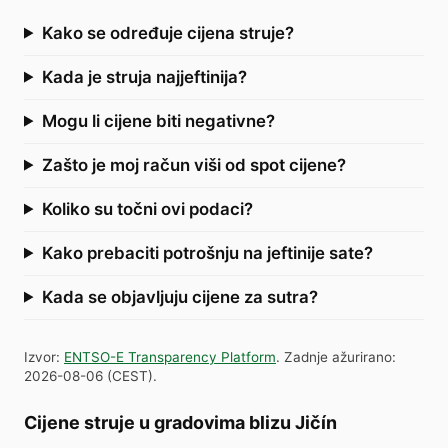
Kako se određuje cijena struje?
Kada je struja najjeftinija?
Mogu li cijene biti negativne?
Zašto je moj račun viši od spot cijene?
Koliko su točni ovi podaci?
Kako prebaciti potrošnju na jeftinije sate?
Kada se objavljuju cijene za sutra?
Izvor
:
ENTSO-E Transparency Platform
.
Zadnje ažurirano
:
2026-08-06
(
CEST
).
Cijene struje u gradovima blizu Jičín