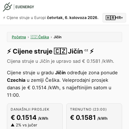
🇭🇷
⚡️ Cijene struje u Europi
četvrtak, 6. kolovoza 2026.
HR
▾
Početna
›
🇨🇿
Češka
›
Jičín
⚡️
Cijene struje
🇨🇿
Jičín
⚡️
CZ
Cijena struje u Jičín je upravo sad € 0.1581 /kWh.
Cijene struje u gradu
Jičín
određuje zona ponude
Czechia
u zemlji Češka. Veleprodajni prosjek
danas je € 0.1514 /kWh, s najjeftinijim satom u
11:00.
DANAŠNJI PROSJEK
TRENUTNO (23:00)
€ 0.1514
€ 0.1581
/kWh
/kWh
▲ 2% vs jučer