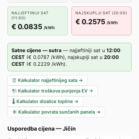
NAJJEFTINIJI SAT
NAJSKUPLJI SAT (20:00)
(11:00)
€ 0.2575
/kWh
€ 0.0835
/kWh
Satne cijene — sutra
—
najjeftiniji sat u
12
:00
CEST
(
€ 0.0787
/kWh),
najskuplji sat u
20
:00
CEST
(
€ 0.2229
/kWh).
⏰
Kalkulator najjeftinijeg sata
→
🔌
Kalkulator troškova punjenja EV
→
🌡️
Kalkulator dizalice topline
→
☀️
Kalkulator povrata sunčanih panela
→
Usporedba cijena
—
Jičín