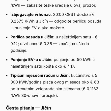
/kWh — zakažite teške uređaje u ovaj prozor.
Izbjegavajte vrhunac:
20:00 CEST dostiže €
0.2575 /kWh u Jičín — odgodite perilicu posuđa
ili punjenje EV-a ako možete.
Perilica posuđa u Jičín:
u najjeftinijem satu ~€
0.12; u vrhuncu € 0.36 — značajna ušteda
godišnje.
Punjenje EV-a u Jičín:
punjenje od 50 kWh u
najjeftinijem satu košta oko € 4.17.
Tipičan mjesečni račun u Jičín:
kućanstvo s 5
000 kWh/godina plaća ovog mjeseca oko € 63
po trenutnim veleprodajnim cijenama (€ 0.1183
/kWh 30-dnevni prosjek).
Česta pitanja
—
Jičín