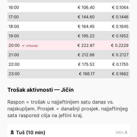
16
:00
€ 106.40
€ 0.1064
17
:00
€ 144.60
€ 0.1446
18
:00
€ 164.45
€ 0.1645
19
:00
€ 195.22
€ 0.1952
20
:00
€ 222.87
€ 0.2229
← vrhunac
21
:00
€ 212.66
€ 0.2127
22
:00
€ 175.52
€ 0.1755
23
:00
€ 166.17
€ 0.1662
Trošak aktivnosti
—
Jičín
Raspon = trošak u najjeftinijem satu danas vs.
najskupljem. Prosjek = današnji prosjek. najjeftinijeg
sata raspored cilja na jeftini kraj.
🚿
Tuš (10 min)
6