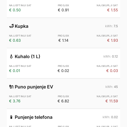
€ 0.50
€ 0.91
€ 1.55
🛁
Kupka
7.5
€ 0.63
€ 1.14
€ 1.93
💧
Kuhalo (1 L)
0.12
€ 0.01
€ 0.02
€ 0.03
🔌
Puno punjenje EV
45
€ 3.76
€ 6.82
€ 11.59
📱
Punjenje telefona
0.02