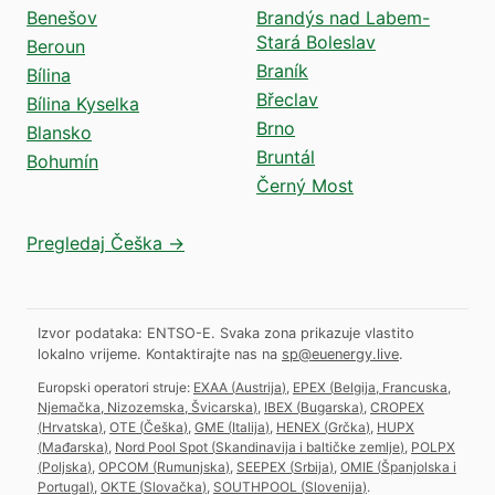
Benešov
Brandýs nad Labem-
Stará Boleslav
Beroun
Braník
Bílina
Břeclav
Bílina Kyselka
Brno
Blansko
Bruntál
Bohumín
Černý Most
Pregledaj Češka →
Izvor podataka: ENTSO-E. Svaka zona prikazuje vlastito
lokalno vrijeme.
Kontaktirajte nas na
sp@euenergy.live
.
Europski operatori struje:
EXAA
(
Austrija
)
,
EPEX
(
Belgija, Francuska,
Njemačka, Nizozemska, Švicarska
)
,
IBEX
(
Bugarska
)
,
CROPEX
(
Hrvatska
)
,
OTE
(
Češka
)
,
GME
(
Italija
)
,
HENEX
(
Grčka
)
,
HUPX
(
Mađarska
)
,
Nord Pool Spot
(
Skandinavija i baltičke zemlje
)
,
POLPX
(
Poljska
)
,
OPCOM
(
Rumunjska
)
,
SEEPEX
(
Srbija
)
,
OMIE
(
Španjolska i
Portugal
)
,
OKTE
(
Slovačka
)
,
SOUTHPOOL
(
Slovenija
)
.