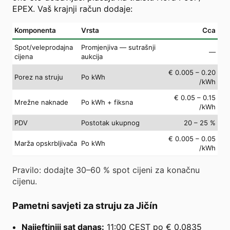
EPEX. Vaš krajnji račun dodaje:
Komponenta
Vrsta
Cca
Spot/veleprodajna
Promjenjiva — sutrašnji
—
cijena
aukcija
€ 0.005 – 0.20
Porez na struju
Po kWh
/kWh
€ 0.05 – 0.15
Mrežne naknade
Po kWh + fiksna
/kWh
PDV
Postotak ukupnog
20 – 25 %
€ 0.005 – 0.05
Marža opskrbljivača
Po kWh
/kWh
Pravilo: dodajte 30–60 % spot cijeni za konačnu
cijenu.
Pametni savjeti za struju za Jičín
Najjeftiniji sat danas:
11:00 CEST po € 0.0835