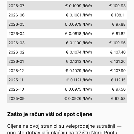
2026-07
€ 0.1099
/kWh
€ 109.93
2026-06
€ 0.1081
/kWh
€ 108.11
2026-05
€ 0.0979
/kWh
€ 97.88
2026-04
€ 0.0818
/kWh
€ 81.82
2026-03
€ 0.1100
/kWh
€ 109.96
2026-02
€ 0.1074
/kWh
€ 107.40
2026-01
€ 0.1313
/kWh
€ 131.26
2025-12
€ 0.1079
/kWh
€ 107.90
2025-11
€ 0.1121
/kWh
€ 112.15
2025-10
€ 0.0975
/kWh
€ 97.50
2025-09
€ 0.0926
/kWh
€ 92.58
Zašto je račun viši od spot cijene
Cijene na ovoj stranici su veleprodajne sutrašnji —
ono što dobavljači plaćaju na tržištu Nord Pool /