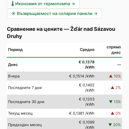
🌡️
Икономия от термопомпа
→
☀️
Възвръщаемост на соларни панели
→
Сравнение на цените
—
Žďár nad Sázavou
Druhy
спрямо
Период
Средно
днес
€ 0,1378
Днес
—
/kWh
Вчера
€ 0,1514
/kWh
▲
10
%
€ 0,1402
Последните 7 дни
▲
2
%
/kWh
€ 0,1203
Последните 30 дни
▼
13
%
/kWh
Текущ месец
€ 0,1381
/kWh
▲
0
%
€ 0,1099
Предходен месец
▼
20
%
/kWh