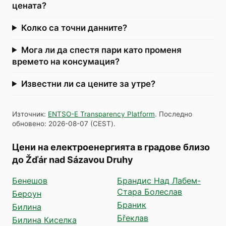
цената?
Колко са точни данните?
Мога ли да спестя пари като променя
времето на консумация?
Известни ли са цените за утре?
Източник
:
ENTSO-E Transparency Platform
.
Последно
обновено
:
2026-08-07
(
CEST
).
Цени на електроенергията в градове близо
до Žďár nad Sázavou Druhy
Бенешов
Брандис Над Лабем-
Стара Болеслав
Бероун
Браник
Билина
Бřеклав
Билина Киселка