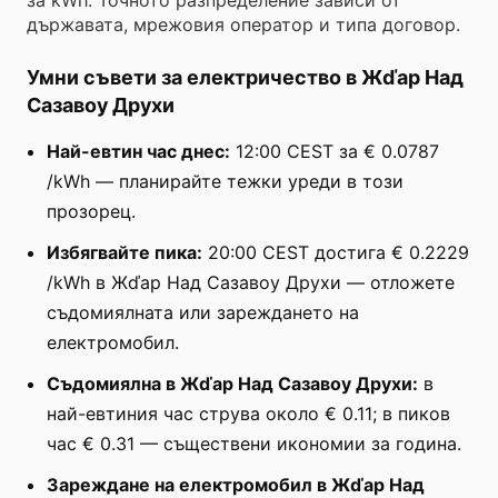
държавата, мрежовия оператор и типа договор.
Умни съвети за електричество в Жďар Над
Сазавоу Друхи
Най-евтин час днес:
12:00 CEST за € 0.0787
/kWh — планирайте тежки уреди в този
прозорец.
Избягвайте пика:
20:00 CEST достига € 0.2229
/kWh в Жďар Над Сазавоу Друхи — отложете
съдомиялната или зареждането на
електромобил.
Съдомиялна в Жďар Над Сазавоу Друхи:
в
най-евтиния час струва около € 0.11; в пиков
час € 0.31 — съществени икономии за година.
Зареждане на електромобил в Жďар Над