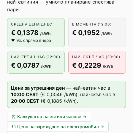
най-евтиния — умното планиране спестява
пари.
СРЕДНА ЦЕНА ДНЕС
В МОМЕНТА (19:00)
€ 0,1378
€ 0,1952
/kWh
/kWh
▼ 9% спрямо вчера
НАЙ-ЕВТИН ЧАС (12:00)
НАЙ-СКЪП ЧАС (20:00)
€ 0,0787
€ 0,2229
/kWh
/kWh
Цени за утрешния ден
—
най-евтин час в
10
:00
CEST
(
€ 0,0046
/kWh),
най-скъп час в
20
:00
CEST
(
€ 0,1885
/kWh).
⏰
Калкулатор на евтини часове
→
🔌
Цена на зареждане на електромобил
→