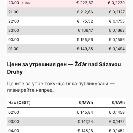
20
:00
€ 222,87
€ 0,2229
← пик
21
:00
€ 212,66
€ 0,2127
22
:00
€ 175,52
€ 0,1755
23
:00
€ 166,17
€ 0,1662
00
:00
€ 155,56
€ 0,1556
01
:00
€ 149,35
€ 0,1494
Цени за утрешния ден
—
Žďár nad Sázavou
Druhy
Цените за утре току-що бяха публикувани —
планирайте напред.
Час (CEST)
€/MWh
€/kWh
02
:00
€ 145,84
€ 0,1458
03
:00
€ 147,24
€ 0,1472
04
:00
€ 145,18
€ 0,1452