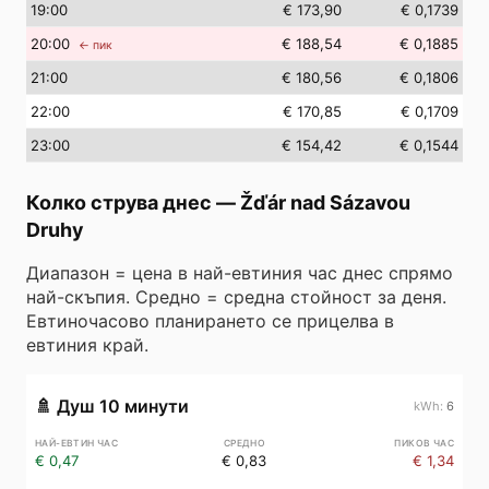
19
:00
€ 173,90
€ 0,1739
20
:00
€ 188,54
€ 0,1885
← пик
21
:00
€ 180,56
€ 0,1806
22
:00
€ 170,85
€ 0,1709
23
:00
€ 154,42
€ 0,1544
Колко струва днес
—
Žďár nad Sázavou
Druhy
Диапазон = цена в най-евтиния час днес спрямо
най-скъпия. Средно = средна стойност за деня.
Евтиночасово планирането се прицелва в
евтиния край.
🚿
Душ 10 минути
6
€ 0,47
€ 0,83
€ 1,34