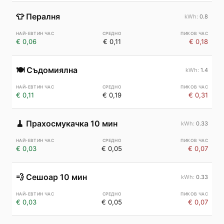
👕
Пералня
0.8
€ 0,06
€ 0,11
€ 0,18
🍽️
Съдомиялна
1.4
€ 0,11
€ 0,19
€ 0,31
🧹
Прахосмукачка 10 мин
0.33
€ 0,03
€ 0,05
€ 0,07
💨
Сешоар 10 мин
0.33
€ 0,03
€ 0,05
€ 0,07