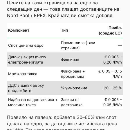
Цените на тази страница са на едро за
следващия ден — това плащат доставчиците на
Nord Pool / EPEX. Крайната ви сметка добавя:
Прибл.
Компонент
Тип
(средно ЕС)
Променлива (тази
Спот цена на едро
—
страница)
Данък / акциз върху
€ 0.005 –
Фиксиран
електроенергията
0.20 /kWh
Фиксирана +
€ 0.05 – 0.15
Мрежова такса
променлива
/kWh
ДДС / данък върху
% умножение
20 – 25 %
продажбите
Надбавка на доставчика +
Зависи от
€ 0.005 –
месечна такса
доставчика
0.05 /kWh
Правило на палеца: добавете 30–60% към спот
цената на едро, за да оцените истинската цена
за kWh. Точното разпределение зависи от