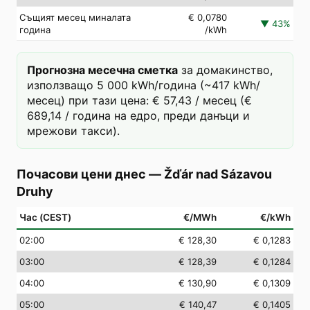
Същият месец миналата
€ 0,0780
▼
43
%
година
/kWh
Прогнозна месечна сметка
за домакинство,
използващо 5 000 kWh/година (~417 kWh/
месец) при тази цена: € 57,43 / месец (€
689,14 / година на едро, преди данъци и
мрежови такси).
Почасови цени днес
—
Žďár nad Sázavou
Druhy
Час (CEST)
€/MWh
€/kWh
02
:00
€ 128,30
€ 0,1283
03
:00
€ 128,39
€ 0,1284
04
:00
€ 130,90
€ 0,1309
05
:00
€ 140,47
€ 0,1405