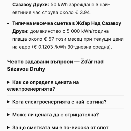
Сазавоу Друхи:
50 kWh зареждане в най-
евтиния час струва около € 3.94.
Типична месечна сметка в Жďар Над Сазавоу
Друхи:
домакинство с 5 000 kWh/година
плаща около € 57 този месец при текущи цени
на едро (€ 0.1203 /kWh 30-дневна средна).
Често задавани въпроси
—
Žďár nad
Sázavou Druhy
Как се определя цената на
електроенергията?
Кога електроенергията е най-евтина?
Може ли цената да е отрицателна?
Защо сметката ми е по-висока от спот