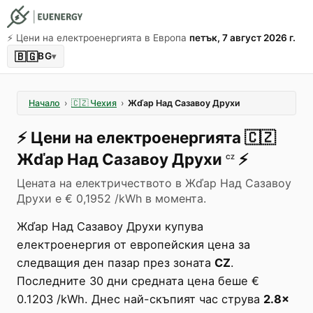
⚡️ Цени на електроенергията в Европа
петък, 7 август 2026 г.
🇧🇬
BG
▾
Начало
›
🇨🇿
Чехия
›
Жďар Над Сазавоу Друхи
⚡️
Цени на електроенергията
🇨🇿
Жďар Над Сазавоу Друхи
⚡️
CZ
Цената на електричеството в Жďар Над Сазавоу
Друхи е € 0,1952 /kWh в момента.
Жďар Над Сазавоу Друхи купува
електроенергия от европейския цена за
следващия ден пазар през зоната
CZ
.
Последните 30 дни средната цена беше €
0.1203 /kWh. Днес най-скъпият час струва
2.8×