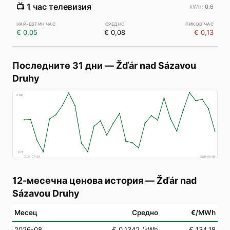
📺
1 час телевизия
0.6
€ 0,05
€ 0,08
€ 0,13
Последните 31 дни
—
Žďár nad Sázavou
Druhy
€
160
€
78
2026-07-09
2026-08-08
12-месечна ценова история
—
Žďár nad
Sázavou Druhy
Месец
Средно
€/MWh
2026-08
€ 0,1342
/kWh
€ 134,18