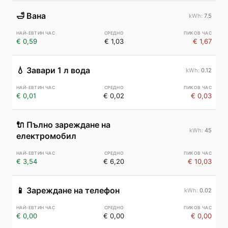
🛁
Вана
7.5
€ 0,59
€ 1,03
€ 1,67
💧
Завари 1 л вода
0.12
€ 0,01
€ 0,02
€ 0,03
🔌
Пълно зареждане на
45
електромобил
€ 3,54
€ 6,20
€ 10,03
📱
Зареждане на телефон
0.02
€ 0,00
€ 0,00
€ 0,00