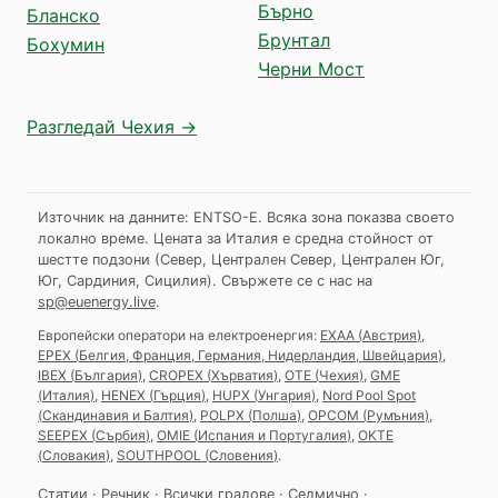
Бърно
Бланско
Брунтал
Бохумин
Черни Мост
Разгледай Чехия →
Източник на данните: ENTSO-E. Всяка зона показва своето
локално време. Цената за Италия е средна стойност от
шестте подзони (Север, Централен Север, Централен Юг,
Юг, Сардиния, Сицилия).
Свържете се с нас на
sp@euenergy.live
.
Европейски оператори на електроенергия:
EXAA
(
Австрия
)
,
EPEX
(
Белгия, Франция, Германия, Нидерландия, Швейцария
)
,
IBEX
(
България
)
,
CROPEX
(
Хърватия
)
,
OTE
(
Чехия
)
,
GME
(
Италия
)
,
HENEX
(
Гърция
)
,
HUPX
(
Унгария
)
,
Nord Pool Spot
(
Скандинавия и Балтия
)
,
POLPX
(
Полша
)
,
OPCOM
(
Румъния
)
,
SEEPEX
(
Сърбия
)
,
OMIE
(
Испания и Португалия
)
,
OKTE
(
Словакия
)
,
SOUTHPOOL
(
Словения
)
.
Статии
·
Речник
·
Всички градове
·
Седмично
·