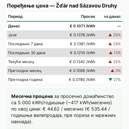
Поређење цена
—
Žďár nad Sázavou Druhy
Период
Просек
vs данас
Данас
€ 0.1071
/kWh
—
Јуче
€ 0.1378
/kWh
▲
29
%
Последњих 7 дана
€ 0.1381
/kWh
▲
29
%
Последњих 30 дана
€ 0.1210
/kWh
▲
13
%
Текући месец
€ 0.1342
/kWh
▲
25
%
Претходни месец
€ 0.1099
/kWh
▲
3
%
Претходна година
€ 0.0780
/kWh
▼
27
%
Месечна процена
за просечно домаћинство
са 5 000 kWh/годишње (~417 kWh/месечно)
по овој цени: € 44.62 / месечно (€ 535.44 /
годишње велепродаја, пре пореза и мрежних
накнада).