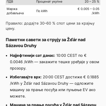
ПДВ
Проценат укупне
20 – 25 %
Маржа
€ 0.005 – 0.05
По kWh
добављача
/kWh
Правило: додајте 30–60 % спот цени за крајњу
цену.
Паметни савети за струју за Žďár nad
Sázavou Druhy
Најјефтинији сат данас:
10:00 CEST по €
0.0046 /kWh — закажите тешке уређаје у овом
прозору.
Избегавајте врх:
20:00 CEST достиже € 0.1885
/kWh у Žďár nad Sázavou Druhy — одложите
машину за прање посуђа или пуњење EV ако
можете.
Машина за прање посуђа у Žďár nad Sázavou