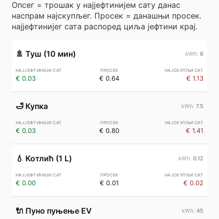
Опсег = трошак у најјефтинијем сату данас
наспрам најскупљег. Просек = данашњи просек.
најјефтинијег сата распоред циља јефтини крај.
🚿
Туш (10 мин)
6
€ 0.03
€ 0.64
€ 1.13
🛁
Купка
7.5
€ 0.03
€ 0.80
€ 1.41
💧
Котлић (1 L)
0.12
€ 0.00
€ 0.01
€ 0.02
🔌
Пуно пуњење EV
45