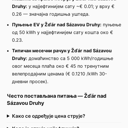
Druhy:
у најјефтинијем сату ~€ 0.01; у врху €
0.26 — значајна годишња уштеда.
Пуњење EV у Žďár nad Sázavou Druhy:
пуњење
од 50 kWh у најјефтинијем сату кошта око €
0.23.
Типичан месечни рачун у Žďár nad Sázavou
Druhy:
домаћинство са 5 000 kWh/годишње
овог месеца плаћа око € 45 по тренутним
велепродајним ценама (€ 0.1210 /kWh 30-
дневни просек).
Често постављана питања
—
Žďár nad
Sázavou Druhy
Како се одређује цена струје?