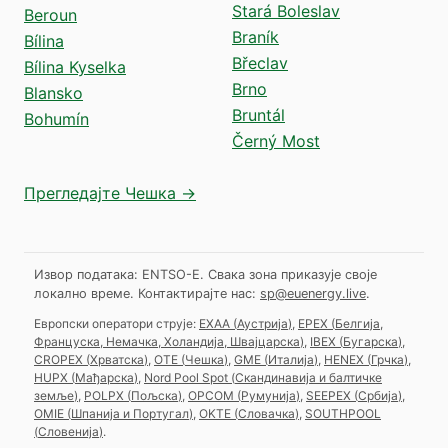
Stará Boleslav
Beroun
Braník
Bílina
Břeclav
Bílina Kyselka
Brno
Blansko
Bruntál
Bohumín
Černý Most
Прегледајте Чешка →
Извор података: ENTSO-E. Свака зона приказује своје
локално време.
Контактирајте нас:
sp@euenergy.live
.
Европски оператори струје:
EXAA
(
Аустрија
)
,
EPEX
(
Белгија,
Француска, Немачка, Холандија, Швајцарска
)
,
IBEX
(
Бугарска
)
,
CROPEX
(
Хрватска
)
,
OTE
(
Чешка
)
,
GME
(
Италија
)
,
HENEX
(
Грчка
)
,
HUPX
(
Мађарска
)
,
Nord Pool Spot
(
Скандинавија и балтичке
земље
)
,
POLPX
(
Пољска
)
,
OPCOM
(
Румунија
)
,
SEEPEX
(
Србија
)
,
OMIE
(
Шпанија и Португал
)
,
OKTE
(
Словачка
)
,
SOUTHPOOL
(
Словенија
)
.