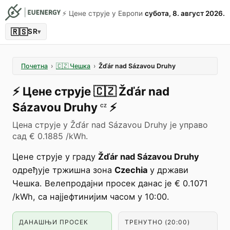
⚡️ Цене струје у Европи
субота, 8. август 2026.
🇷🇸
SR
▾
Почетна
›
🇨🇿
Чешка
›
Žďár nad Sázavou Druhy
⚡️
Цене струје
🇨🇿
Žďár nad
Sázavou Druhy
⚡️
CZ
Цена струје у Žďár nad Sázavou Druhy је управо
сад € 0.1885 /kWh.
Цене струје у граду
Žďár nad Sázavou Druhy
одређује тржишна зона
Czechia
у држави
Чешка. Велепродајни просек данас је € 0.1071
/kWh, са најјефтинијим часом у 10:00.
ДАНАШЊИ ПРОСЕК
ТРЕНУТНО (20:00)