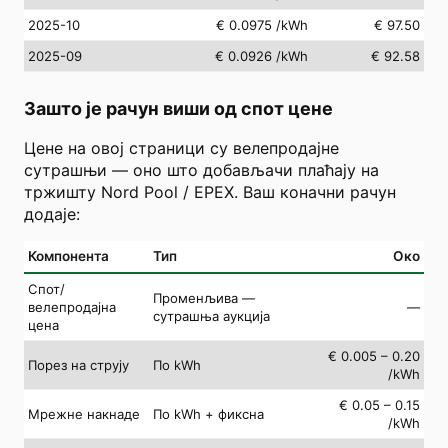
2025-10
€ 0.0975
/kWh
€ 97.50
2025-09
€ 0.0926
/kWh
€ 92.58
Зашто је рачун виши од спот цене
Цене на овој страници су велепродајне
сутрашњи — оно што добављачи плаћају на
тржишту Nord Pool / EPEX. Ваш коначни рачун
додаје:
Компонента
Тип
Око
Спот/
Променљива —
велепродајна
—
сутрашња аукција
цена
€ 0.005 – 0.20
Порез на струју
По kWh
/kWh
€ 0.05 – 0.15
Мрежне накнаде
По kWh + фиксна
/kWh