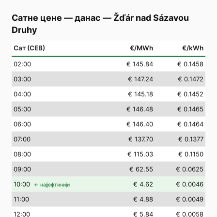
Сатне цене — данас
—
Žďár nad Sázavou
Druhy
Сат (СЕВ)
€/MWh
€/kWh
02
:00
€ 145.84
€ 0.1458
03
:00
€ 147.24
€ 0.1472
04
:00
€ 145.18
€ 0.1452
05
:00
€ 146.48
€ 0.1465
06
:00
€ 146.40
€ 0.1464
07
:00
€ 137.70
€ 0.1377
08
:00
€ 115.03
€ 0.1150
09
:00
€ 62.55
€ 0.0625
10
:00
€ 4.62
€ 0.0046
← најјефтинији
11
:00
€ 4.88
€ 0.0049
12
:00
€ 5.84
€ 0.0058