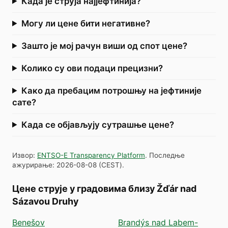
Када је струја најјефтинија?
Могу ли цене бити негативне?
Зашто је мој рачун виши од спот цене?
Колико су ови подаци прецизни?
Како да пребацим потрошњу на јефтиније
сате?
Када се објављују сутрашње цене?
Извор
:
ENTSO-E Transparency Platform
.
Последње
ажурирање
:
2026-08-08
(
CEST
).
Цене струје у градовима близу Žďár nad
Sázavou Druhy
Benešov
Brandýs nad Labem-