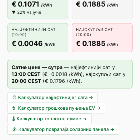
€ 0.1071
€ 0.1885
/kWh
/kWh
▼ 22% vs јуче
НАЈЈЕФТИНИЈИ САТ
НАЈСКУПЉИ САТ
(10:00)
(20:00)
€ 0.0046
€ 0.1885
/kWh
/kWh
Сатне цене — сутра
—
најјефтинији сат у
13
:00
CEST
(
€ -0.0018
/kWh),
најскупљи сат у
20
:00
CEST
(
€ 0.1796
/kWh).
⏰
Калкулатор најјефтинијег сата
→
🔌
Калкулатор трошкова пуњења EV
→
🌡️
Калкулатор топлотне пумпе
→
☀️
Калкулатор повраћаја соларних панела
→