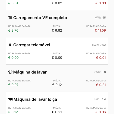
€ 0.01
€ 0.02
€ 0.03
🔌
Carregamento VE completo
45
€ 3.76
€ 6.82
€ 11.59
📱
Carregar telemóvel
0.02
€ 0.00
€ 0.00
€ 0.01
👕
Máquina de lavar
0.8
€ 0.07
€ 0.12
€ 0.21
🍽️
Máquina de lavar loiça
1.4
€ 0.12
€ 0.21
€ 0.36