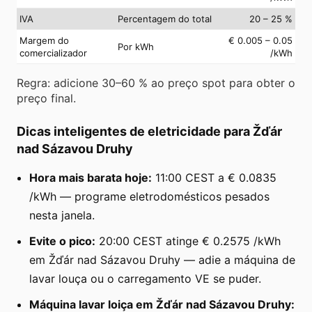
IVA
Percentagem do total
20 – 25 %
Margem do
€ 0.005 – 0.05
Por kWh
comercializador
/kWh
Regra: adicione 30–60 % ao preço spot para obter o
preço final.
Dicas inteligentes de eletricidade para Žďár
nad Sázavou Druhy
Hora mais barata hoje:
11:00 CEST a € 0.0835
/kWh — programe eletrodomésticos pesados
nesta janela.
Evite o pico:
20:00 CEST atinge € 0.2575 /kWh
em Žďár nad Sázavou Druhy — adie a máquina de
lavar louça ou o carregamento VE se puder.
Máquina lavar loiça em Žďár nad Sázavou Druhy: