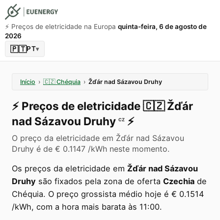
⚡️ Preços de eletricidade na Europa
quinta-feira, 6 de agosto de
2026
🇵🇹
PT
▾
Início
›
🇨🇿
Chéquia
›
Žďár nad Sázavou Druhy
⚡️
Preços de eletricidade
🇨🇿
Žďár
nad Sázavou Druhy
⚡️
CZ
O preço da eletricidade em Žďár nad Sázavou
Druhy é de € 0.1147 /kWh neste momento.
Os preços da eletricidade em
Žďár nad Sázavou
Druhy
são fixados pela zona de oferta
Czechia
de
Chéquia. O preço grossista médio hoje é € 0.1514
/kWh, com a hora mais barata às 11:00.