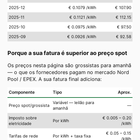
2025-12
€ 0.1079
/kWh
€ 107.90
2025-11
€ 0.1121
/kWh
€ 112.15
2025-10
€ 0.0975
/kWh
€ 97.50
2025-09
€ 0.0926
/kWh
€ 92.58
Porque a sua fatura é superior ao preço spot
Os preços nesta página são grossistas para amanhã
— o que os fornecedores pagam no mercado Nord
Pool / EPEX. A sua fatura final adiciona:
Componente
Tipo
Aprox.
Variável — leilão para
Preço spot/grossista
—
amanhã
Imposto sobre
€ 0.005 – 0.20
Por kWh
eletricidade
/kWh
€ 0.05 – 0.15
Tarifas de rede
Por kWh + taxa fixa
/kWh