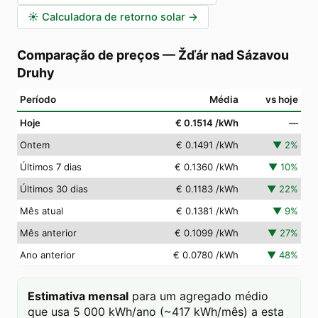
☀️
Calculadora de retorno solar
→
Comparação de preços
—
Žďár nad Sázavou
Druhy
Período
Média
vs hoje
Hoje
€ 0.1514
/kWh
—
Ontem
€ 0.1491
/kWh
▼
2
%
Últimos 7 dias
€ 0.1360
/kWh
▼
10
%
Últimos 30 dias
€ 0.1183
/kWh
▼
22
%
Mês atual
€ 0.1381
/kWh
▼
9
%
Mês anterior
€ 0.1099
/kWh
▼
27
%
Ano anterior
€ 0.0780
/kWh
▼
48
%
Estimativa mensal
para um agregado médio
que usa 5 000 kWh/ano (~417 kWh/mês) a esta