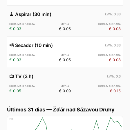
🧹
Aspirar (30 min)
0.33
€ 0.03
€ 0.05
€ 0.08
💨
Secador (10 min)
0.33
€ 0.03
€ 0.05
€ 0.08
📺
TV (3 h)
0.6
€ 0.05
€ 0.09
€ 0.15
Últimos 31 dias
—
Žďár nad Sázavou Druhy
€
160