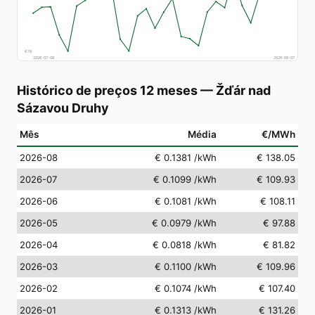
€
78
2026-07-08
2026-08-07
Histórico de preços 12 meses
—
Žďár nad
Sázavou Druhy
Mês
Média
€/MWh
2026-08
€ 0.1381
/kWh
€ 138.05
2026-07
€ 0.1099
/kWh
€ 109.93
2026-06
€ 0.1081
/kWh
€ 108.11
2026-05
€ 0.0979
/kWh
€ 97.88
2026-04
€ 0.0818
/kWh
€ 81.82
2026-03
€ 0.1100
/kWh
€ 109.96
2026-02
€ 0.1074
/kWh
€ 107.40
2026-01
€ 0.1313
/kWh
€ 131.26