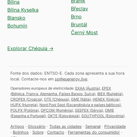
Braník
Bílina
Břeclav
Bílina Kyselka
Brno
Blansko
Bruntál
Bohumín
Černý Most
Explorar Chéquia →
Fonte dos dados: ENTSO-E. Cada zona apresenta a sua hora
local.
Contacte-nos em
sp@euenergy.live
.
Operadores europeus de eletricidade:
EXAA
(
Áustria
)
,
EPEX
(
Bélgica, França, Alemanha, Países Baixos, Suíça
)
,
IBEX
(
Bulgária
)
,
CROPEX
(
Croácia
)
,
OTE
(
Chéquia
)
,
GME
(
Itália
)
,
HENEX
(
Grécia
)
,
HUPX
(
Hungria
)
,
Nord Pool Spot
(
Escandinávia e países bálticos
)
,
POLPX
(
Polónia
)
,
OPCOM
(
Roménia
)
,
SEEPEX
(
Sérvia
)
,
OMIE
(
Espanha e Portugal
)
,
OKTE
(
Eslováquia
)
,
SOUTHPOOL
(
Eslovénia
)
.
Artigos
·
Glossário
·
Todas as cidades
·
Semanal
·
Privacidade
·
Bolinhos
·
Sobre
·
Contacto
·
Ferramentas do consumidor
·