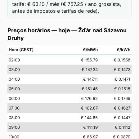
tarifa: € 63.10 / mês (€ 757.25 / ano grossista,
antes de impostos e tarifas de rede).
Preços horários — hoje
—
Žďár nad Sázavou
Druhy
Hora (CEST)
€/MWh
€/kWh
02
:00
€ 155.79
€ 0.1558
03
:00
€ 147.34
€ 0.1473
04
:00
€ 147.11
€ 0.1471
05
:00
€ 151.46
€ 0.1515
06
:00
€ 176.92
€ 0.1769
07
:00
€ 162.67
€ 0.1627
08
:00
€ 144.65
€ 0.1447
09
:00
€ 111.19
€ 0.1112
10
:00
€ 86.97
€ 0.0870