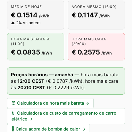
MÉDIA DE HOJE
AGORA MESMO (16:00)
€ 0.1514
€ 0.1147
/kWh
/kWh
▲ 2% vs ontem
HORA MAIS BARATA
HORA MAIS CARA
(11:00)
(20:00)
€ 0.0835
€ 0.2575
/kWh
/kWh
Preços horários — amanhã
—
hora mais barata
às
12
:00
CEST
(
€ 0.0787
/kWh),
hora mais cara
às
20
:00
CEST
(
€ 0.2229
/kWh).
⏰
Calculadora de hora mais barata
→
🔌
Calculadora de custo de carregamento de carro
elétrico
→
🌡️
Calculadora de bomba de calor
→