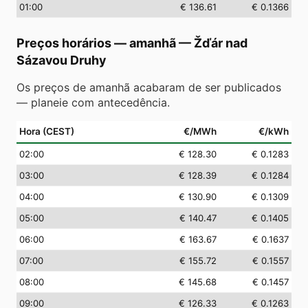
01
:00
€ 136.61
€ 0.1366
Preços horários — amanhã
—
Žďár nad
Sázavou Druhy
Os preços de amanhã acabaram de ser publicados
— planeie com antecedência.
Hora (CEST)
€/MWh
€/kWh
02
:00
€ 128.30
€ 0.1283
03
:00
€ 128.39
€ 0.1284
04
:00
€ 130.90
€ 0.1309
05
:00
€ 140.47
€ 0.1405
06
:00
€ 163.67
€ 0.1637
07
:00
€ 155.72
€ 0.1557
08
:00
€ 145.68
€ 0.1457
09
:00
€ 126.33
€ 0.1263