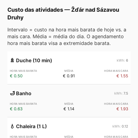
Custo das atividades
—
Žďár nad Sázavou
Druhy
Intervalo = custo na hora mais barata de hoje vs. a
mais cara. Média = média do dia. O agendamento
hora mais barata visa a extremidade barata.
🚿
Duche (10 min)
6
€ 0.50
€ 0.91
€ 1.55
🛁
Banho
7.5
€ 0.63
€ 1.14
€ 1.93
💧
Chaleira (1 L)
0.12