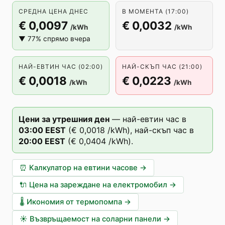
СРЕДНА ЦЕНА ДНЕС
В МОМЕНТА (17:00)
€ 0,0097
€ 0,0032
/kWh
/kWh
▼ 77% спрямо вчера
НАЙ-ЕВТИН ЧАС (02:00)
НАЙ-СКЪП ЧАС (21:00)
€ 0,0018
€ 0,0223
/kWh
/kWh
Цени за утрешния ден
—
най-евтин час в
03
:00
EEST
(
€ 0,0018
/kWh),
най-скъп час в
20
:00
EEST
(
€ 0,0404
/kWh).
⏰
Калкулатор на евтини часове
→
🔌
Цена на зареждане на електромобил
→
🌡️
Икономия от термопомпа
→
☀️
Възвръщаемост на соларни панели
→