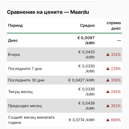
Сравнение на цените
—
Maardu
спрямо
Период
Средно
днес
€ 0,0097
Днес
—
/kWh
€ 0,0420
Вчера
▲
332
%
/kWh
€ 0,0330
Последните 7 дни
▲
239
%
/kWh
Последните 30 дни
€ 0,0427
/kWh
▲
339
%
€ 0,0336
Текущ месец
▲
245
%
/kWh
€ 0,0439
Предходен месец
▲
352
%
/kWh
Същият месец миналата
€ 0,0774
/kWh
▲
696
%
година