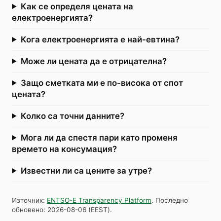
Как се определя цената на
електроенергията?
Кога електроенергията е най-евтина?
Може ли цената да е отрицателна?
Защо сметката ми е по-висока от спот
цената?
Колко са точни данните?
Мога ли да спестя пари като променя
времето на консумация?
Известни ли са цените за утре?
Източник
:
ENTSO-E Transparency Platform
.
Последно
обновено
:
2026-08-06
(
EEST
).