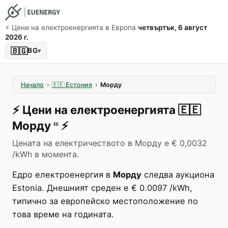
⚡️ Цени на електроенергията в Европа
четвъртък, 6 август
2026 г.
🇧🇬
BG
▾
Начало
›
🇪🇪
Естония
›
Морду
⚡️
Цени на електроенергията
🇪🇪
Морду
⚡️
EE
Цената на електричеството в Морду е € 0,0032
/kWh в момента.
Едро електроенергия в
Морду
следва аукциона
Estonia. Днешният среден е € 0.0097 /kWh,
типично за европейско местоположение по
това време на годината.