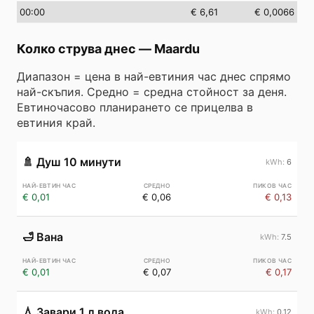
00
:00
€ 6,61
€ 0,0066
Колко струва днес
—
Maardu
Диапазон = цена в най-евтиния час днес спрямо
най-скъпия. Средно = средна стойност за деня.
Евтиночасово планирането се прицелва в
евтиния край.
🚿
Душ 10 минути
6
€ 0,01
€ 0,06
€ 0,13
🛁
Вана
7.5
€ 0,01
€ 0,07
€ 0,17
💧
Завари 1 л вода
0.12