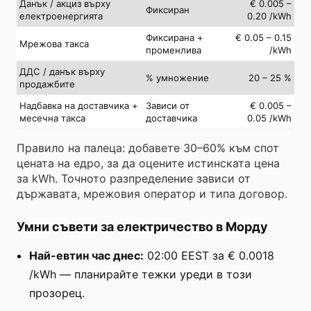
Данък / акциз върху
€ 0.005 –
Фиксиран
електроенергията
0.20 /kWh
Фиксирана +
€ 0.05 – 0.15
Мрежова такса
променлива
/kWh
ДДС / данък върху
% умножение
20 – 25 %
продажбите
Надбавка на доставчика +
Зависи от
€ 0.005 –
месечна такса
доставчика
0.05 /kWh
Правило на палеца: добавете 30–60% към спот
цената на едро, за да оцените истинската цена
за kWh. Точното разпределение зависи от
държавата, мрежовия оператор и типа договор.
Умни съвети за електричество в Морду
Най-евтин час днес:
02:00 EEST за € 0.0018
/kWh — планирайте тежки уреди в този
прозорец.