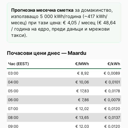
Прогнозна месечна сметка
за домакинство,
използващо 5 000 kWh/година (~417 kWh/
месец) при тази цена: € 4,05 / месец (€ 48,64
/ година на едро, преди данъци и мрежови
такси).
Почасови цени днес
—
Maardu
Час (EEST)
€/MWh
€/kWh
03
:00
€ 8,92
€ 0,0089
04
:00
€ 10,06
€ 0,0101
05
:00
€ 17,83
€ 0,0178
06
:00
€ 7,86
€ 0,0079
07
:00
€ 12,02
€ 0,0120
08
:00
€ 13,65
€ 0,0137
09
:00
€ 12,03
€ 0,0120