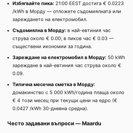
Избягвайте пика:
21:00 EEST достига € 0.0223
/kWh в Морду — отложете съдомиялната или
зареждането на електромобил.
Съдомиялна в Морду:
в най-евтиния час
струва около € 0.00; в пиков час € 0.03 —
съществени икономии за година.
Зареждане на електромобил в Морду:
50 kWh
зареждане в най-евтиния час струва около €
0.09.
Типична месечна сметка в Морду:
домакинство с 5 000 kWh/година плаща около
€ 4 този месец при текущи цени на едро (€
0.0427 /kWh 30-дневна средна).
Често задавани въпроси
—
Maardu