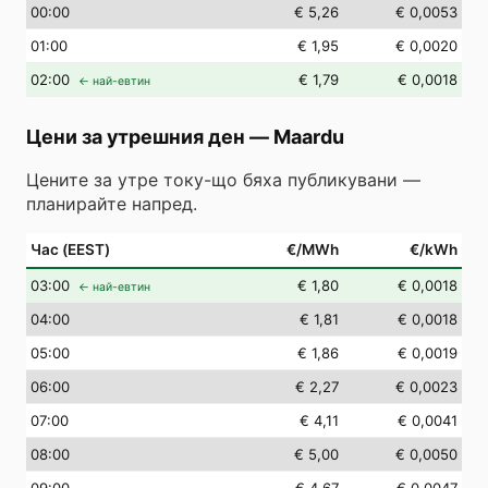
00
:00
€ 5,26
€ 0,0053
01
:00
€ 1,95
€ 0,0020
02
:00
€ 1,79
€ 0,0018
← най-евтин
Цени за утрешния ден
—
Maardu
Цените за утре току-що бяха публикувани —
планирайте напред.
Час (EEST)
€/MWh
€/kWh
03
:00
€ 1,80
€ 0,0018
← най-евтин
04
:00
€ 1,81
€ 0,0018
05
:00
€ 1,86
€ 0,0019
06
:00
€ 2,27
€ 0,0023
07
:00
€ 4,11
€ 0,0041
08
:00
€ 5,00
€ 0,0050