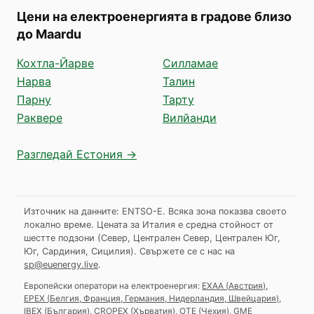
Цени на електроенергията в градове близо
до Maardu
Кохтла-Йарве
Силламае
Нарва
Талин
Парну
Тарту
Раквере
Вилйанди
Разгледай Естония →
Източник на данните: ENTSO-E. Всяка зона показва своето
локално време. Цената за Италия е средна стойност от
шестте подзони (Север, Централен Север, Централен Юг,
Юг, Сардиния, Сицилия).
Свържете се с нас на
sp@euenergy.live
.
Европейски оператори на електроенергия:
EXAA
(
Австрия
)
,
EPEX
(
Белгия, Франция, Германия, Нидерландия, Швейцария
)
,
IBEX
(
България
)
,
CROPEX
(
Хърватия
)
,
OTE
(
Чехия
)
,
GME